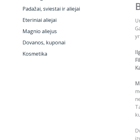
B
Padažai, sviestai ir aliejai
Eteriniai aliejai
Un
Ga
Magnio aliejus
yr
Dovanos, kuponai
Il
Kosmetika
Fi
Ka
Mo
m
n
Ta
ku
Dv
iz