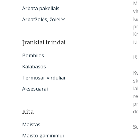
Ma
Arbata pakeliais
vi
ka
Arbatžolės, žolelės
pr
Kr
it
Įrankiai ir indai
Bombilos
Iš
Kalabasos
K
Termosai, virduliai
sk
la
Aksesuarai
r
pr
Kita
do
Maistas
S
Maisto gaminimui