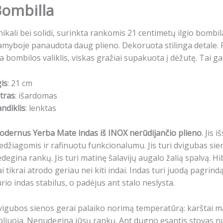
ombilla
ikali bei solidi, surinkta rankomis 21 centimetų ilgio bombi
myboje panaudota daug plieno. Dekoruota stilinga detale. P
a bombilos valiklis, viskas gražiai supakuota į dėžutę. Tai gal
gis
: 21 cm
ltras
: išardomas
ndiklis
: lenktas
dernus Yerba Mate indas iš INOX nerūdijančio plieno
.
Jis i
edžiagomis ir rafinuotu funkcionalumu.
Jis turi dvigubas si
edegina rankų.
Jis turi matinę šalavijų augalo žalią spalvą.
Hi
i tikrai atrodo geriau nei kiti indai.
Indas turi juodą pagrind
rio indas stabilus, o padėjus ant stalo neslysta.
igubos sienos gerai palaiko norimą temperatūrą: karštai mat
oliuoja. N
enudegina jūsų rankų.
Ant dugno esantis stovas nu