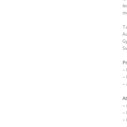
le
m
Ta
Au
Gy
Sv
Pr
– 
– 
– 
At
– 
– 
– 
– 