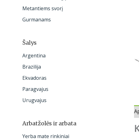
:
Metantiems svorį
Gurmanams
Šalys
Argentina
Brazilija
Ekvadoras
Paragvajus
Urugvajus
A
Arbatžolės ir arbata
K
Yerba mate rinkiniai