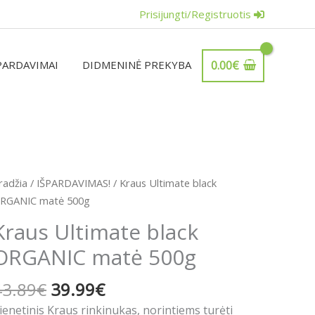
Prisijungti/Registruotis
PARDAVIMAI
DIDMENINĖ PREKYBA
0.00
€
Original
Current
rodukto
radžia
/
IŠPARDAVIMAS!
/ Kraus Ultimate black
price
price
iekis:
RGANIC matė 500g
was:
is:
raus
Kraus Ultimate black
43.89€.
39.99€.
ltimate
ORGANIC matė 500g
lack
RGANIC
43.89
€
39.99
€
atė
00g
ienetinis Kraus rinkinukas, norintiems turėti