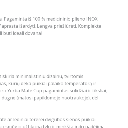
la. Pagaminta iš 100 % medicininio plieno INOX.
aprasta išardyti. Lengva priežiūrėti. Komplekte
i būti ideali dovana!
šsiskiria minimalistiniu dizainu, tvirtomis
enas, kurių dėka puikiai palaiko temperatūrą ir
bro Yerba Mate Cup pagamintas solidžiai ir tiksliai;
ą dugne (matosi papildomoje nuotraukoje), dėl
e ar lediniai tererei
dvigubos sienos puikiai
o smūgio užtikrina tylų ir minkštą indo padėjimą