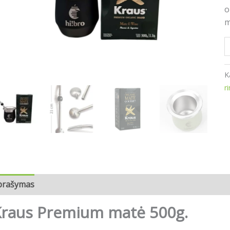
o
m
K
ri
prašymas
Atsiliepimai (0)
raus Premium matė 500g.