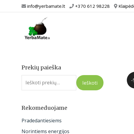
Pereiti
info@yerbamate.lt
+370 612 98228
Klaipėd
prie
turinio
Prekių paieška
I
e
-
Ieškoti
š
k
o
Rekomeduojame
t
Pradedantiesiems
i
Norintiems energijos