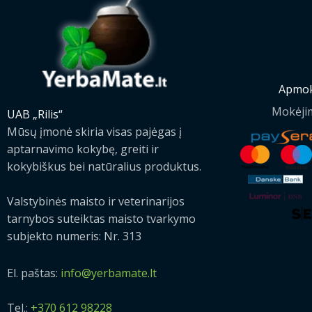
Apmok
Mokėji
UAB „Rilis“
Mūsų įmonė skiria visas pajėgas į
aptarnavimo kokybę, greiti ir
kokybiškus bei natūralius produktus.
Valstybinės maisto ir veterinarijos
tarnybos suteiktas maisto tvarkymo
subjekto numeris: Nr. 313
El. paštas:
info@yerbamate.lt
Tel.:
+370 612 98228