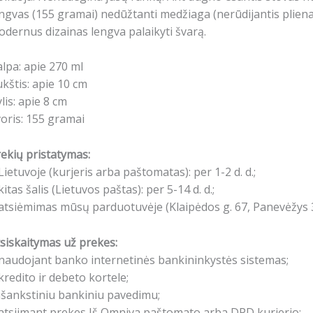
ngvas (155 gramai)
nedūžtanti medžiaga (nerūdijantis pliena
odernus dizainas
lengva palaikyti švarą.
lpa: apie 270 ml
kštis: apie 10 cm
lis: apie 8 cm
oris: 155 gramai
ekių pristatymas:
Lietuvoje (kurjeris arba paštomatas): per 1-2 d. d.;
kitas šalis (Lietuvos paštas): per 5-14 d. d.;
atsiėmimas mūsų parduotuvėje (Klaipėdos g. 67, Panevėžys 3
siskaitymas už prekes:
naudojant banko internetinės bankininkystės sistemas;
kredito ir debeto kortele;
išankstiniu bankiniu pavedimu;
atsiimant prekes Iš Omniva paštomato arba DPD kurjerio;