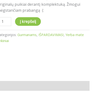
riginalų puikiai derantį komplektuką. Žmogui
ėgstančiam prabangą (:
Į krepšelį
ategorijos:
Gurmanams
,
IŠPARDAVIMAS!
,
Yerba mate
nkiniai