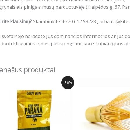
grynaisiais pinigais mūsų parduotuvėje (Klaipėdos g. 67, Pa
rite klausimų?
Skambinkite: +370 612 98228 , arba rašykite
i svetainėje neradote Jus dominančios informacijos ar Jus 
duoti klausimus ir mes pasistengsime kuo skubiau į juos ats
anašūs produktai
Original
Current
Origina
-36%
price
price
price
was:
is:
was:
12.40€.
7.99€.
15.99€