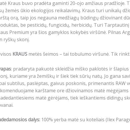
tė Kraus buvo pradėta gaminti 20-ojo amžiaus pradžioje. Ta
sų žemės ūkio ekologijos reikalavimų. Kraus turi unikalų d
rštą orą, taip jos negauna medžiagų būdingų džiovinant d
oduktas, be pesticidų, fungicidų, herbicidų. Turi Tarptautinį 
aus Premium yra šios gamyklos kokybės viršūnė. Pilnas Arg
in ryškų skonį.
 visos
KRAUS
metės šeimos – tai tobulumo viršunė. Tik rinkti
vapas
: pradaryta pakuotė skleidžia miško paklotės ir šlapi
onį, kuriame yra žemiškų ir šiek tiek sūrių natų.
Jo gana savi
bai subtilus, paslėptas, gaivus poskonis, primenantis RAW v
ekomenduojame karštame ore džiovinamos matė mėgėjams (be
adedantiesiems matė gėrėjams, tiek ieškantiems didingų sk
vanai.
udedamosios dalys:
100% yerba matė su koteliais (Ilex Paragu