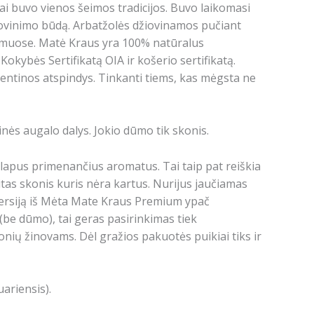
i buvo vienos šeimos tradicijos. Buvo laikomasi
žiovinimo būdą. Arbatžolės džiovinamos pučiant
ūmuose. Matė Kraus yra 100% natūralus
Kokybės Sertifikatą OIA ir košerio sertifikatą.
entinos atspindys. Tinkanti tiems, kas mėgsta ne
nės augalo dalys. Jokio dūmo tik skonis.
us lapus primenančius aromatus.
Tai taip pat reiškia
tas skonis kuris nėra kartus.
Nurijus jaučiamas
ersiją iš Mėta Mate
Kraus Premium ypač
 dūmo), tai geras pasirinkimas tiek
onių žinovams.
Dėl gražios pakuotės puikiai tiks ir
ariensis).