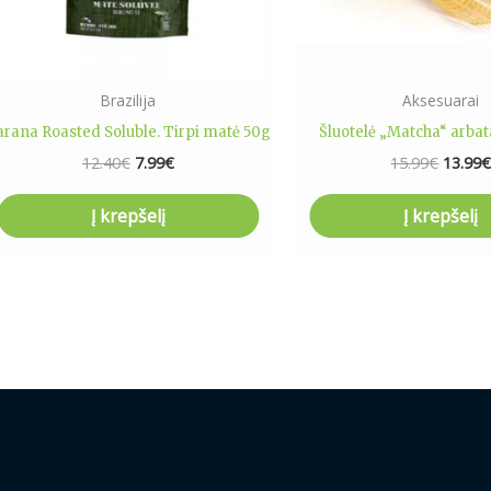
Brazilija
Aksesuarai
arana Roasted Soluble. Tirpi matė 50g
Šluotelė „Matcha“ arbat
12.40
€
7.99
€
15.99
€
13.99
Į krepšelį
Į krepšelį