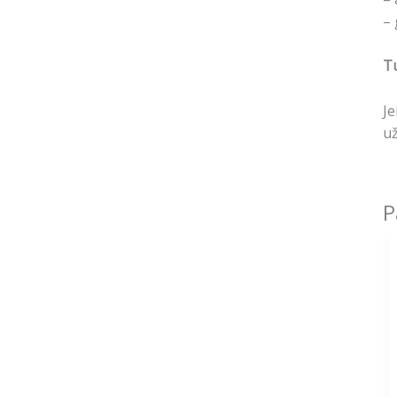
– 
Tu
Je
už
P