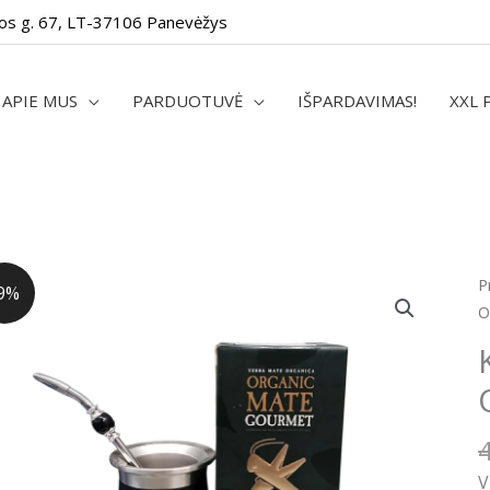
os g. 67, LT-37106 Panevėžys
APIE MUS
PARDUOTUVĖ
IŠPARDAVIMAS!
XXL 
p
P
9%
k
O
K
U
b
O
m
5
V