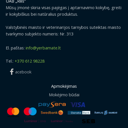
UAB „Rilis“
Mūsų įmonė skiria visas pajėgas į aptarnavimo kokybę, greiti
ir kokybiškus bei natūralius produktus.
Valstybinės maisto ir veterinarijos tarnybos suteiktas maisto
tvarkymo subjekto numeris: Nr. 313
El. paštas:
info@yerbamate.lt
Tel.:
+370 612 98228
acebook
Apmokėjimas
Mokėjimo būdai