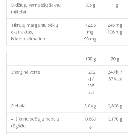
Didžiųjų varnalėšų šaknų
0,5 g
1 g
milteliai
Tikrųjų margainių sėklų
122,5
245 mg
ekstraktas,
mg
196 mg
iš kurio silimarino
98 mg
100 g
20 g
Energinė vertė
1202
240 kJ /
kJ /
57 kcal
285
kcal
Riebalai
3,04 g
0,608 g
– iš kurių sočiųjų riebalų
0,889
0,178 g
rūgščių
g