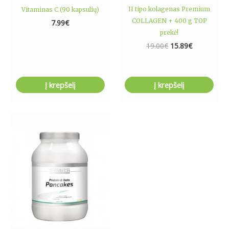
II tipo kolagenas Premium
Vitaminas C (90 kapsulių)
COLLAGEN + 400 g TOP
7.99
€
prekė!
19.00
€
15.89
€
Į krepšelį
Į krepšelį