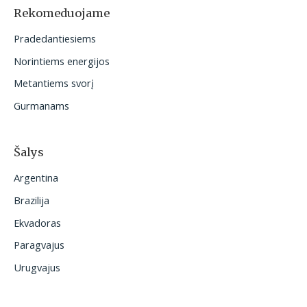
o
Rekomeduojame
t
Pradedantiesiems
i
Norintiems energijos
:
Metantiems svorį
Gurmanams
Šalys
Argentina
Brazilija
Ekvadoras
Paragvajus
Urugvajus