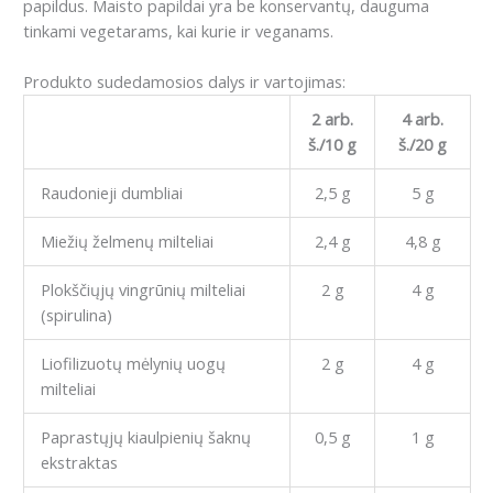
papildus. Maisto papildai yra be konservantų, dauguma
tinkami vegetarams, kai kurie ir veganams.
Produkto sudedamosios dalys ir vartojimas:
2 arb.
4 arb.
š./10 g
š./20 g
Raudonieji dumbliai
2,5 g
5 g
Miežių želmenų milteliai
2,4 g
4,8 g
Plokščiųjų vingrūnių milteliai
2 g
4 g
(spirulina)
Liofilizuotų mėlynių uogų
2 g
4 g
milteliai
Paprastųjų kiaulpienių šaknų
0,5 g
1 g
ekstraktas