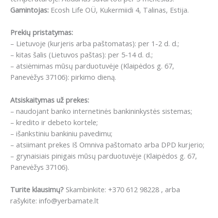
Gamintojas:
Ecosh Life OÜ, Kukermiidi 4, Talinas, Estija.
Prekių pristatymas:
– Lietuvoje (kurjeris arba paštomatas): per 1-2 d. d.;
– kitas šalis (Lietuvos paštas): per 5-14 d. d.;
– atsiėmimas mūsų parduotuvėje (Klaipėdos g. 67,
Panevėžys 37106): pirkimo dieną.
Atsiskaitymas už prekes:
– naudojant banko internetinės bankininkystės sistemas;
– kredito ir debeto kortele;
– išankstiniu bankiniu pavedimu;
– atsiimant prekes Iš Omniva paštomato arba DPD kurjerio;
– grynaisiais pinigais mūsų parduotuvėje (Klaipėdos g. 67,
Panevėžys 37106).
Turite klausimų?
Skambinkite: +370 612 98228 , arba
rašykite: info@yerbamate.lt