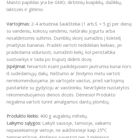
Maisto papildas yra be GMO, dirbtinių kvapiklių, dažiklių,
laktozės ir glitimo.
Vartojimas:
2-4 arbatiniai šaukšteliai (1 arb.š. = 5 g) per dieną
su vandeniu, kokosų vandeniu, natūraliu jogurtu arba
nesaldintomis sultimis. Dumblių skonį sumažins į kokteilį
įmaišytas bananas. Pradėti vartoti nedideliais kiekiais, jei
pradedama viduriuoti, sumažinti kiekį, kol peristaltika
susitvarkys ir tada po truputį didinti dozę.
Įspėjimai:
Nevartoti esant padidėjusiam jautrumui kuriai nors
iš sudedamųjų dalių. Nėštumo ar žindymo metu vartoti
nerekomenduojama. Jei vartojate vaistus, prieš vartojimą
pasitarkite su gydytoju ar vaistininku. Neviršykite nustatytos
rekomenduojamos dienos dozės. Dėmesio! Produkto
negalima vartoti turint amalgamos dantų plombų.
Produkto kiekis:
400 g augalinių miltelių.
Laikymo sąlygos:
Laikyti sausoje, tamsioje, vaikams
nepasiekiamoje vietoje, ne aukštesnėje kaip 25°C
temperatūroje. Atidarius suvartoti per 3 mėnesius.