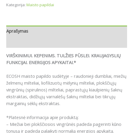
Kategorija:
Maisto papildai
Aprašymas
Atsiliepimai (0)
VIRŠKINIMUI. KEPENIMS. TULŽIES PŪSLEI. KRAUJAGYSLIŲ
FUNKCIJAI. ENERGIJOS APYKAITAI.*
ECOSH maisto papildo sudėtyje – raudonieji dumbliai, miežių
želmenų milteliai, liofilizuotų mėlynių milteliai, plokščiųjų
vingrūnių (spirulinos) milteliai, paprastųjų kiaulpienių šaknų
ekstraktas, didžiųjų varnalėšų šaknų milteliai bei tikrųjų
margainių sėklų ekstraktas.
*Platesnė informacija apie produktą:
– Miežiai bei plokščiosios vingrūnės padeda pagerinti kūno
tonusą ir padeda palaikyti normalią energijos apykaitą.