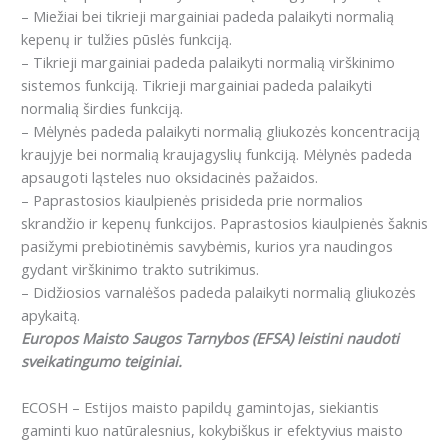
– Miežiai bei tikrieji margainiai padeda palaikyti normalią
kepenų ir tulžies pūslės funkciją.
– Tikrieji margainiai padeda palaikyti normalią virškinimo
sistemos funkciją. Tikrieji margainiai padeda palaikyti
normalią širdies funkciją.
– Mėlynės padeda palaikyti normalią gliukozės koncentraciją
kraujyje bei normalią kraujagyslių funkciją. Mėlynės padeda
apsaugoti ląsteles nuo oksidacinės pažaidos.
– Paprastosios kiaulpienės prisideda prie normalios
skrandžio ir kepenų funkcijos. Paprastosios kiaulpienės šaknis
pasižymi prebiotinėmis savybėmis, kurios yra naudingos
gydant virškinimo trakto sutrikimus.
– Didžiosios varnalėšos padeda palaikyti normalią gliukozės
apykaitą.
Europos Maisto Saugos Tarnybos (EFSA) leistini naudoti
sveikatingumo teiginiai.
ECOSH – Estijos maisto papildų gamintojas, siekiantis
gaminti kuo natūralesnius, kokybiškus ir efektyvius maisto