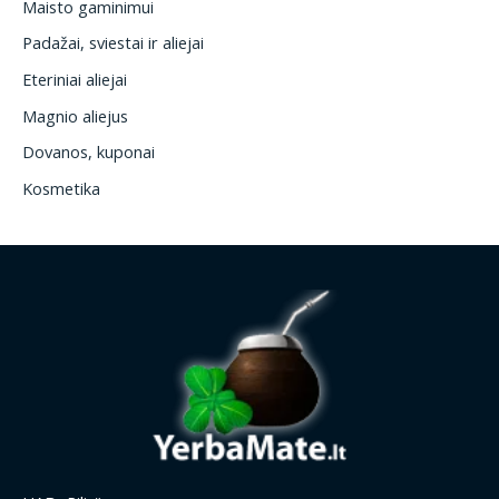
Maisto gaminimui
Padažai, sviestai ir aliejai
Eteriniai aliejai
Magnio aliejus
Dovanos, kuponai
Kosmetika