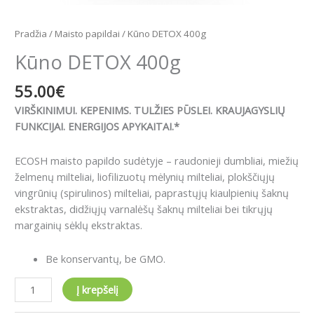
Pradžia
/
Maisto papildai
/ Kūno DETOX 400g
Kūno DETOX 400g
55.00
€
VIRŠKINIMUI. KEPENIMS. TULŽIES PŪSLEI. KRAUJAGYSLIŲ
FUNKCIJAI. ENERGIJOS APYKAITAI.*
ECOSH maisto papildo sudėtyje – raudonieji dumbliai, miežių
želmenų milteliai, liofilizuotų mėlynių milteliai, plokščiųjų
vingrūnių (spirulinos) milteliai, paprastųjų kiaulpienių šaknų
ekstraktas, didžiųjų varnalėšų šaknų milteliai bei tikrųjų
margainių sėklų ekstraktas.
Be konservantų, be GMO.
Į krepšelį