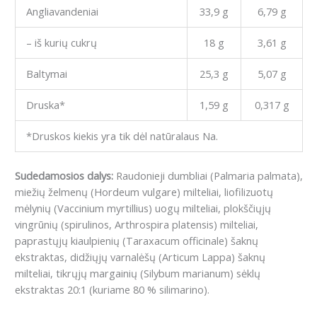
Angliavandeniai
33,9 g
6,79 g
– iš kurių cukrų
18 g
3,61 g
Baltymai
25,3 g
5,07 g
Druska*
1,59 g
0,317 g
*Druskos kiekis yra tik dėl natūralaus Na.
Sudedamosios dalys:
Raudonieji dumbliai (Palmaria palmata),
miežių želmenų (Hordeum vulgare) milteliai, liofilizuotų
mėlynių (Vaccinium myrtillius) uogų milteliai, plokščiųjų
vingrūnių (spirulinos, Arthrospira platensis) milteliai,
paprastųjų kiaulpienių (Taraxacum officinale) šaknų
ekstraktas, didžiųjų varnalėšų (Articum Lappa) šaknų
milteliai, tikrųjų margainių (Silybum marianum) sėklų
ekstraktas 20:1 (kuriame 80 % silimarino).