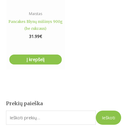
Maistas
Pancakes Blynų mišinys 900g
(be cukraus)
31.99
€
Į krepšelį
Prekių paieška
I
e
Ieškoti
š
k