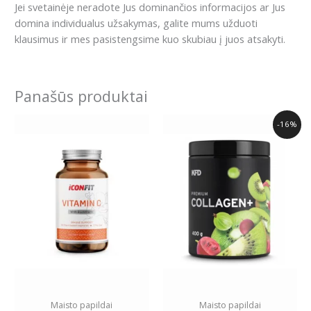
Jei svetainėje neradote Jus dominančios informacijos ar Jus
domina individualus užsakymas, galite mums užduoti
klausimus ir mes pasistengsime kuo skubiau į juos atsakyti.
Panašūs produktai
Original
Current
-16%
price
price
was:
is:
19.00€.
15.89€.
Maisto papildai
Maisto papildai