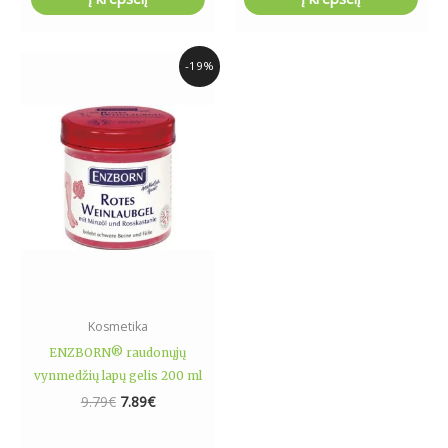
Original
Current
-19%
price
price
was:
is:
9.79€.
7.89€.
Kosmetika
ENZBORN® raudonųjų
vynmedžių lapų gelis 200 ml
9.79
€
7.89
€