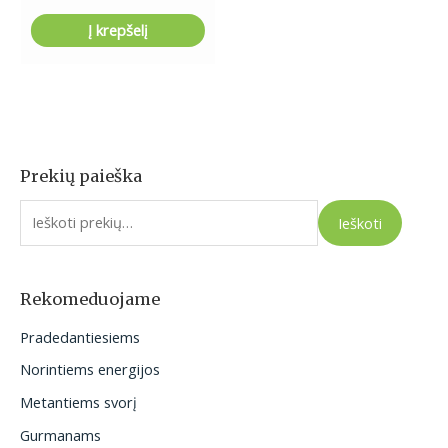
Į krepšelį
Prekių paieška
I
e
Ieškoti
š
k
o
Rekomeduojame
t
Pradedantiesiems
i
Norintiems energijos
:
Metantiems svorį
Gurmanams