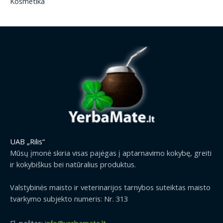
Kosmetika
UAB „Rilis“
Mūsų įmonė skiria visas pajėgas į aptarnavimo kokybę, greiti
ir kokybiškus bei natūralius produktus.
Valstybinės maisto ir veterinarijos tarnybos suteiktas maisto
tvarkymo subjekto numeris: Nr. 313
El. paštas:
info@yerbamate.lt