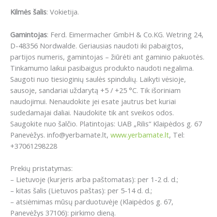
Kilmės šalis
: Vokietija.
Gamintojas
: Ferd. Eimermacher GmbH & Co.KG. Wetring 24,
D-48356 Nordwalde. Geriausias naudoti iki pabaigtos,
partijos numeris, gamintojas – žiūrėti ant gaminio pakuotės.
Tinkamumo laikui pasibaigus produkto naudoti negalima.
Saugoti nuo tiesioginių saulės spindulių. Laikyti vėsioje,
sausoje, sandariai uždarytą +5 / +25 °C. Tik išoriniam
naudojimui. Nenaudokite jei esate jautrus bet kuriai
sudedamajai daliai. Naudokite tik ant sveikos odos.
Saugokite nuo šalčio. Platintojas: UAB „Rilis“ Klaipėdos g. 67
Panevėžys. info@yerbamate.lt,
www.yerbamate.lt
, Tel:
+37061298228
Prekių pristatymas:
– Lietuvoje (kurjeris arba paštomatas): per 1-2 d. d.;
– kitas šalis (Lietuvos paštas): per 5-14 d. d.;
– atsiėmimas mūsų parduotuvėje (Klaipėdos g. 67,
Panevėžys 37106): pirkimo dieną.