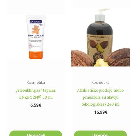
Kosmetika
Kosmetika
„Stebuklingas” tepalas
Afrikietiško juodojo muilo
ENZBORN® 50 ml
prausiklis su alaviju
(ekologiškas) 240 ml
6.59
€
16.99
€
Į krepšelį
Į krepšelį