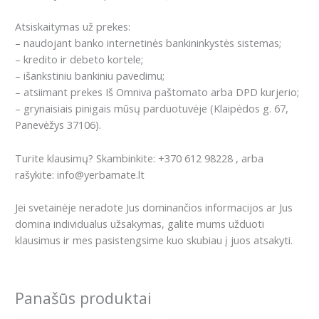
Atsiskaitymas už prekes:
– naudojant banko internetinės bankininkystės sistemas;
– kredito ir debeto kortele;
– išankstiniu bankiniu pavedimu;
– atsiimant prekes Iš Omniva paštomato arba DPD kurjerio;
– grynaisiais pinigais mūsų parduotuvėje (Klaipėdos g. 67,
Panevėžys 37106).
Turite klausimų? Skambinkite: +370 612 98228 , arba
rašykite: info@yerbamate.lt
Jei svetainėje neradote Jus dominančios informacijos ar Jus
domina individualus užsakymas, galite mums užduoti
klausimus ir mes pasistengsime kuo skubiau į juos atsakyti.
Panašūs produktai