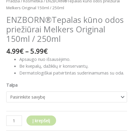
Pradžia
/
Kosmetika
/ ENZBORN®Tepalas kūno odos priežiūrai
Melkers Original 150ml / 250ml
ENZBORN®Tepalas kūno odos
priežiūrai Melkers Original
150ml / 250ml
4.99
€
–
5.99
€
Apsaugo nuo išsausėjimo.
B
e kvepalų, dažiklių ir konservantų.
Dermatologiškai patvirtintas suderinamumas su oda.
Talpa
Į krepšelį