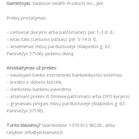
Gamintojas
: Swanson Health Products Inc., JAV.
Prekių pristatymas:
– Lietuvoje (kurjeris arba paštomatas): per 1-2 d. d.;
– kitas šalis (Lietuvos paštas): per 5-14 d. d.;
– atsiėmimas mūsų parduotuvėje (Klaipėdos g. 67,
Panevėžys 37106): pirkimo dieną.
Atsiskaitymas už prekes:
– naudojant banko internetinės bankininkystės sistemas;
– kredito ir debeto kortele;
– išankstiniu bankiniu pavedimu;
– atsiimant prekes Iš Omniva paštomato arba DPD kurjerio;
– grynaisiais pinigais mūsų parduotuvėje (Klaipėdos g. 67,
Panevėžys 37106).
Turite klausimų?
Skambinkite: +370 612 98228 , arba
rašykite: info@yerbamate.lt