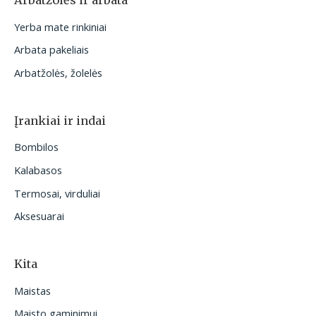
Arbatžolės ir arbata
Yerba mate rinkiniai
Arbata pakeliais
Arbatžolės, žolelės
Įrankiai ir indai
Bombilos
Kalabasos
Termosai, virduliai
Aksesuarai
Kita
Maistas
Maisto gaminimui