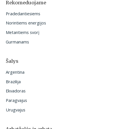
o
Rekomeduojame
t
Pradedantiesiems
i
Norintiems energijos
:
Metantiems svorį
Gurmanams
Šalys
Argentina
Brazilija
Ekvadoras
Paragvajus
Urugvajus