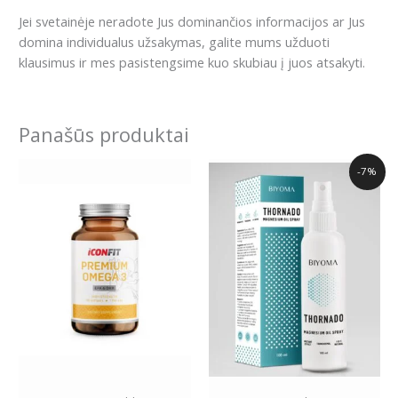
Jei svetainėje neradote Jus dominančios informacijos ar Jus
domina individualus užsakymas, galite mums užduoti
klausimus ir mes pasistengsime kuo skubiau į juos atsakyti.
Panašūs produktai
Original
Current
-7%
price
price
was:
is:
14.99€.
13.99€.