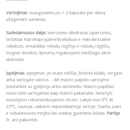
Vartojimas
: suaugusiems po 1-2 kapsules per dieną
užsigeriant vandeniu.
Sudedamosios dalys:
kvercetino dihidratas (quercetin),
tirštikliai: hidroksipropilmetilceliuliozė ir mikrokristalinė
celiuliozė, emulsikliai: riebalų rūgštys ir riebalų rūgščių
magnio druskos, lipnumą reguliuojanti medžiaga silicio
dioksidas.
Įspėjimas
: Įspėjimas: jei esate nėščia, žindote kūdikį, sergate
arba vartojate vaistus – dėl maisto papildo vartojimo
pasitarkite su gydytoju arba vaistininku. Maisto papildas
neturi būti vartojamas kaip maisto pakaitalas. Neviršyti
nustatytos rekomenduojamos dozės. Laikyti nuo 0°C iki
25°C, sausoje, vaikams nepasiekiamoje vietoje. Svarbu įvairi
ir subalansuota mityba bei sveikas gyvenimo būdas.
Partija
:
žr. ant pakuotės.