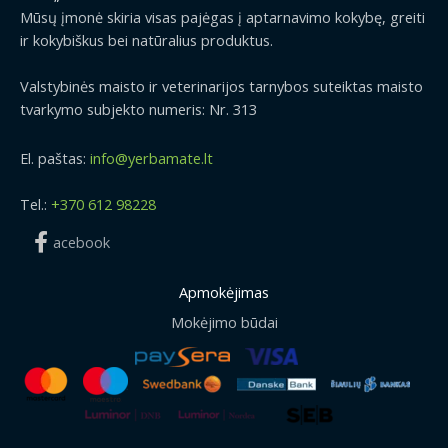
Mūsų įmonė skiria visas pajėgas į aptarnavimo kokybę, greiti
ir kokybiškus bei natūralius produktus.
Valstybinės maisto ir veterinarijos tarnybos suteiktas maisto
tvarkymo subjekto numeris: Nr. 313
El. paštas:
info@yerbamate.lt
Tel.:
+370 612 98228
acebook
Apmokėjimas
Mokėjimo būdai