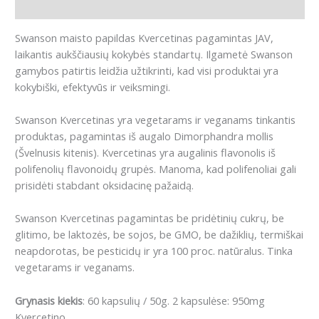
Atsiliepimai (0)
Swanson maisto papildas Kvercetinas pagamintas JAV,
laikantis aukščiausių kokybės standartų. Ilgametė Swanson
gamybos patirtis leidžia užtikrinti, kad visi produktai yra
kokybiški, efektyvūs ir veiksmingi.
Swanson Kvercetinas yra vegetarams ir veganams tinkantis
produktas, pagamintas iš augalo Dimorphandra mollis
(Švelnusis kitenis). Kvercetinas yra augalinis flavonolis iš
polifenolių flavonoidų grupės. Manoma, kad polifenoliai gali
prisidėti stabdant oksidacinę pažaidą.
Swanson Kvercetinas pagamintas be pridėtinių cukrų, be
glitimo, be laktozės, be sojos, be GMO, be dažiklių, termiškai
neapdorotas, be pesticidų ir yra 100 proc. natūralus. Tinka
vegetarams ir veganams.
Grynasis kiekis
: 60 kapsulių / 50g. 2 kapsulėse: 950mg
Kvercetino.