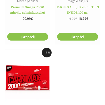
Maisto papildai
Magnio aliejus
Premium Omega 3“ (90
MAGNIO ALIEJUS ZECHSTEIN
minkštų gelinių kapsulių)
INSIDE 100 ml.
20.99
€
14.99
€
13.99
€
Į krepšelį
Į krepšelį
Price
This
-15%
range:
product
13.58€
has
through
23.45€
multiple
variants.
The
options
may
be
chosen