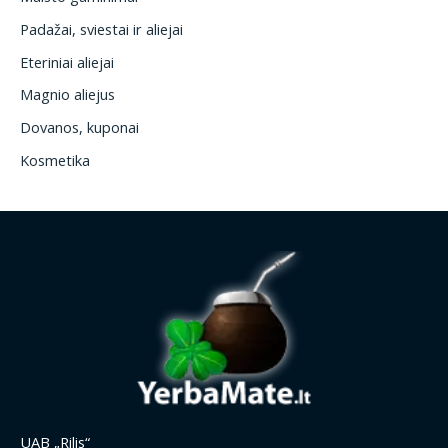
Padažai, sviestai ir aliejai
Eteriniai aliejai
Magnio aliejus
Dovanos, kuponai
Kosmetika
UAB „Rilis“