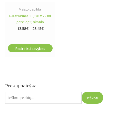
on
the
Maisto papildai
product
L-Karnitinas 10 / 20 x 25 ml.
page
gervuogių skonio
13.58
€
–
23.45
€
Pasirinkti savybes
Prekių paieška
I
e
Ieškoti
š
k