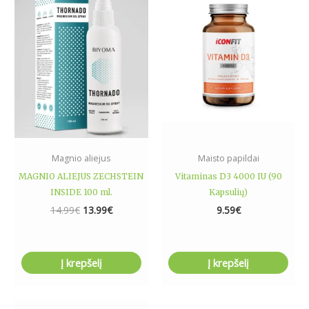
14.99€.
13.99€.
Magnio aliejus
Maisto papildai
MAGNIO ALIEJUS ZECHSTEIN
Vitaminas D3 4000 IU (90
INSIDE 100 ml.
Kapsulių)
14.99
€
13.99
€
9.59
€
Į krepšelį
Į krepšelį
Price
This