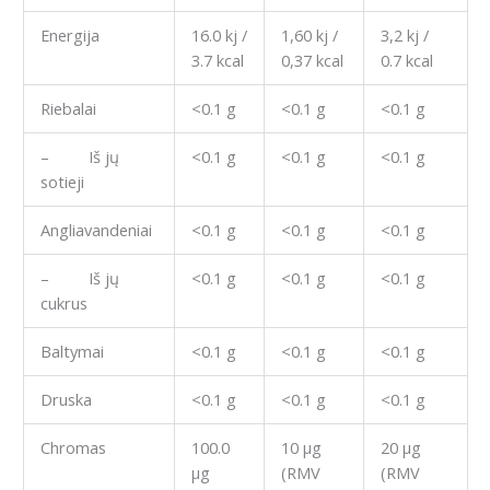
Energija
16.0 kj /
1,60 kj /
3,2 kj /
3.7 kcal
0,37 kcal
0.7 kcal
Riebalai
<0.1 g
<0.1 g
<0.1 g
– Iš jų
<0.1 g
<0.1 g
<0.1 g
sotieji
Angliavandeniai
<0.1 g
<0.1 g
<0.1 g
– Iš jų
<0.1 g
<0.1 g
<0.1 g
cukrus
Baltymai
<0.1 g
<0.1 g
<0.1 g
Druska
<0.1 g
<0.1 g
<0.1 g
Chromas
100.0
10 µg
20 µg
µg
(RMV
(RMV