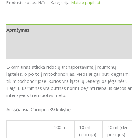
Produkto kodas:
N/A
Kategorija:
Maisto papildai
Aprašymas
Papildoma informacija
Atsiliepimai (0)
L-karnitinas atlieka riebalų transportavimą į raumenų
ląsteles, o po to į mitochondrijas.
Riebalai gali būti deginami
tik mitochondrijose, kurios yra ląstelių „energijos jėgainės”.
Taigi L-karnitinas yra būtinas norint deginti riebalus dietos ar
intensyvios treniruotės metu.
Aukščiausia Carnipure® kokybė.
100 ml
10 ml
20 ml (dvi
(porcija)
porcijos)