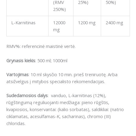
(RMV
25%)
50%)
250%)
L-Karnitinas
12000
1200 mg
2400 mg
mg
RMV%: referencinė maistinė vertė.
Grynasis kiekis
: 500 ml; 1000ml
Vartojimas
: 10 ml skysčio 10 min. prieš treniruotę. Arba
atsižvelgus į mitybos specialisto rekomendacijas.
Sudedamosios dalys
: vanduo, L-karnitinas (12%),
rūgštingumą reguliuojanti medžiaga: pieno rūgštis,
kvapiosios, konservantai: (kalio sorbatas), saldikliai: (natrio
ciklamatas, acesulfamas-K, sacharinas), chromo (III)
chloridas.