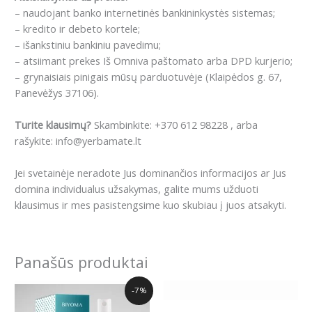
– naudojant banko internetinės bankininkystės sistemas;
– kredito ir debeto kortele;
– išankstiniu bankiniu pavedimu;
– atsiimant prekes Iš Omniva paštomato arba DPD kurjerio;
– grynaisiais pinigais mūsų parduotuvėje (Klaipėdos g. 67,
Panevėžys 37106).
Turite klausimų?
Skambinkite: +370 612 98228 , arba
rašykite: info@yerbamate.lt
Jei svetainėje neradote Jus dominančios informacijos ar Jus
domina individualus užsakymas, galite mums užduoti
klausimus ir mes pasistengsime kuo skubiau į juos atsakyti.
Panašūs produktai
Original
Current
-7%
price
price
was:
is: