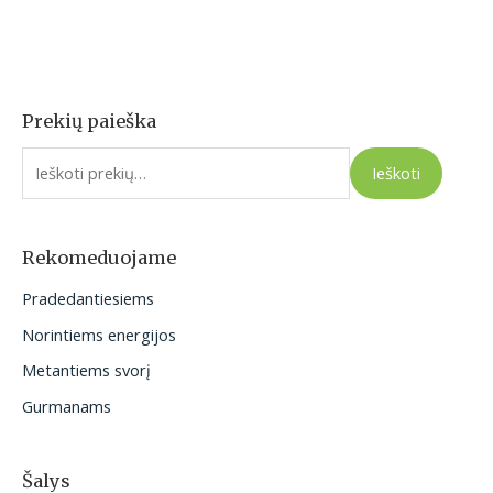
Prekių paieška
I
e
Ieškoti
š
k
o
Rekomeduojame
t
Pradedantiesiems
i
Norintiems energijos
:
Metantiems svorį
Gurmanams
Šalys