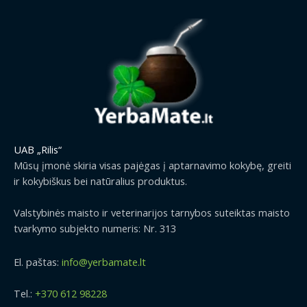
UAB „Rilis“
Mūsų įmonė skiria visas pajėgas į aptarnavimo kokybę, greiti
ir kokybiškus bei natūralius produktus.
Valstybinės maisto ir veterinarijos tarnybos suteiktas maisto
tvarkymo subjekto numeris: Nr. 313
El. paštas:
info@yerbamate.lt
Tel.:
+370 612 98228