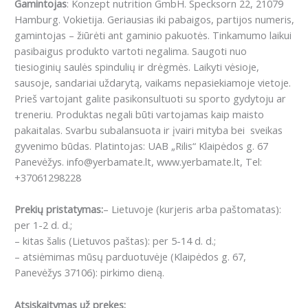
Gamintojas
: Konzept nutrition GmbH. Specksorn 22, 21079
Hamburg. Vokietija. Geriausias iki pabaigos, partijos numeris,
gamintojas – žiūrėti ant gaminio pakuotės. Tinkamumo laikui
pasibaigus produkto vartoti negalima. Saugoti nuo
tiesioginių saulės spindulių ir drėgmės. Laikyti vėsioje,
sausoje, sandariai uždarytą, vaikams nepasiekiamoje vietoje.
Prieš vartojant galite pasikonsultuoti su sporto gydytoju ar
treneriu. Produktas negali būti vartojamas kaip maisto
pakaitalas. Svarbu subalansuota ir įvairi mityba bei sveikas
gyvenimo būdas. Platintojas: UAB „Rilis“ Klaipėdos g. 67
Panevėžys. info@yerbamate.lt, www.yerbamate.lt, Tel:
+37061298228
Prekių pristatymas:
– Lietuvoje (kurjeris arba paštomatas):
per 1-2 d. d.;
– kitas šalis (Lietuvos paštas): per 5-14 d. d.;
– atsiėmimas mūsų parduotuvėje (Klaipėdos g. 67,
Panevėžys 37106): pirkimo dieną.
Atsiskaitymas už prekes: