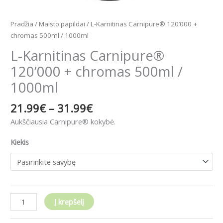
Pradžia
/
Maisto papildai
/ L-Karnitinas Carnipure® 120’000 +
chromas 500ml / 1000ml
L-Karnitinas Carnipure®
120’000 + chromas 500ml /
1000ml
21.99
€
–
31.99
€
Aukščiausia Carnipure® kokybė.
Kiekis
Į krepšelį