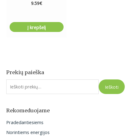
9.59
€
Į krepšelį
Prekių paieška
I
e
Ieškoti
š
k
o
Rekomeduojame
t
Pradedantiesiems
i
Norintiems energijos
: