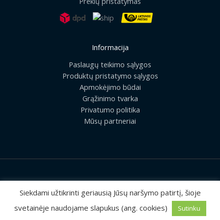
Prekių pristatymas
Informacija
Paslaugų teikimo sąlygos
Produktų pristatymo sąlygos
Apmokėjimo būdai
Grąžinimo tvarka
Privatumo politika
Mūsų partneriai
2026 © Visos teisės saugomos | UAB „Rilis“
Siekdami užtikrinti geriausią Jūsų naršymo patirtį, šioje
svetainėje naudojame slapukus (ang. cookies)
Sutinku
Sprendimas:
MEDIAERN