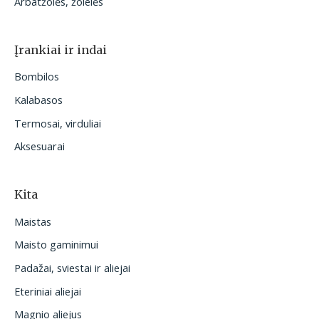
Arbatžolės, žolelės
Įrankiai ir indai
Bombilos
Kalabasos
Termosai, virduliai
Aksesuarai
Kita
Maistas
Maisto gaminimui
Padažai, sviestai ir aliejai
Eteriniai aliejai
Magnio aliejus