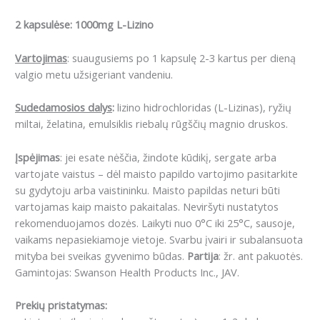
2 kapsulėse: 1000mg L-Lizino
Vartojimas
: suaugusiems po 1 kapsulę 2-3 kartus per dieną
valgio metu užsigeriant vandeniu.
Sudedamosios dalys
:
lizino hidrochloridas (L-Lizinas), ryžių
miltai, želatina, emulsiklis riebalų rūgščių magnio druskos.
Įspėjimas
: jei esate nėščia, žindote kūdikį, sergate arba
vartojate vaistus – dėl maisto papildo vartojimo pasitarkite
su gydytoju arba vaistininku. Maisto papildas neturi būti
vartojamas kaip maisto pakaitalas. Neviršyti nustatytos
rekomenduojamos dozės. Laikyti nuo 0°C iki 25°C, sausoje,
vaikams nepasiekiamoje vietoje. Svarbu įvairi ir subalansuota
mityba bei sveikas gyvenimo būdas.
Partija
: žr. ant pakuotės.
Gamintojas: Swanson Health Products Inc., JAV.
Prekių pristatymas: