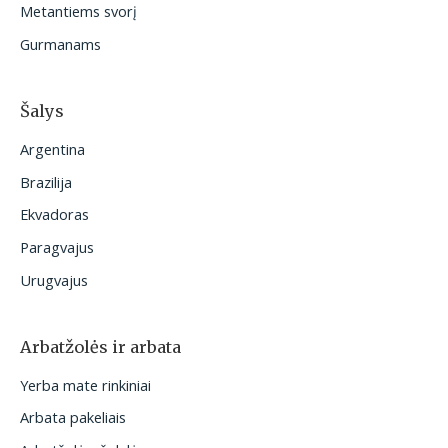
Metantiems svorį
Gurmanams
Šalys
Argentina
Brazilija
Ekvadoras
Paragvajus
Urugvajus
Arbatžolės ir arbata
Yerba mate rinkiniai
Arbata pakeliais