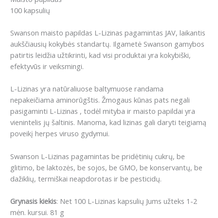
100 kapsulių
Swanson maisto papildas L-Lizinas pagamintas JAV, laikantis
aukščiausių kokybės standartų. Ilgametė Swanson gamybos
patirtis leidžia užtikrinti, kad visi produktai yra kokybiški,
efektyvūs ir veiksmingi.
L-Lizinas yra natūraliuose baltymuose randama
nepakeičiama aminorūgštis. Žmogaus kūnas pats negali
pasigaminti L-Lizinas , todėl mityba ir maisto papildai yra
vienintelis jų šaltinis. Manoma, kad lizinas gali daryti teigiamą
poveikį herpes viruso gydymui.
Swanson L-Lizinas pagamintas be pridėtinių cukrų, be
glitimo, be laktozės, be sojos, be GMO, be konservantų, be
dažiklių, termiškai neapdorotas ir be pesticidų.
Grynasis kiekis
: Net 100 L-Lizinas kapsulių Jums užteks 1-2
mėn. kursui. 81 g