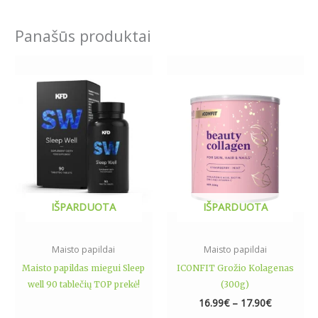
Panašūs produktai
Price
This
range:
product
16.99€
has
through
17.90€
multiple
variants.
The
options
may
be
IŠPARDUOTA
IŠPARDUOTA
chosen
on
the
Maisto papildai
Maisto papildai
product
Maisto papildas miegui Sleep
ICONFIT Grožio Kolagenas
page
well 90 tablečių TOP prekė!
(300g)
16.99
€
–
17.90
€