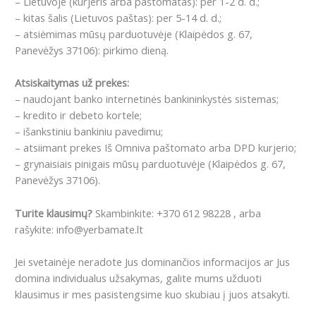
– Lietuvoje (kurjeris arba paštomatas): per 1-2 d. d.;
– kitas šalis (Lietuvos paštas): per 5-14 d. d.;
– atsiėmimas mūsų parduotuvėje (Klaipėdos g. 67,
Panevėžys 37106): pirkimo dieną.
Atsiskaitymas už prekes:
– naudojant banko internetinės bankininkystės sistemas;
– kredito ir debeto kortele;
– išankstiniu bankiniu pavedimu;
– atsiimant prekes Iš Omniva paštomato arba DPD kurjerio;
– grynaisiais pinigais mūsų parduotuvėje (Klaipėdos g. 67,
Panevėžys 37106).
Turite klausimų?
Skambinkite: +370 612 98228 , arba
rašykite: info@yerbamate.lt
Jei svetainėje neradote Jus dominančios informacijos ar Jus
domina individualus užsakymas, galite mums užduoti
klausimus ir mes pasistengsime kuo skubiau į juos atsakyti.