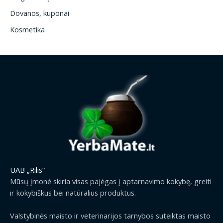
Dovanos, kuponai
Kosmetika
UAB „Rilis“
Mūsų įmonė skiria visas pajėgas į aptarnavimo kokybę, greiti
ir kokybiškus bei natūralius produktus.
Valstybinės maisto ir veterinarijos tarnybos suteiktas maisto