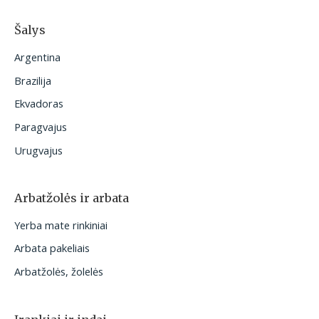
Šalys
Argentina
Brazilija
Ekvadoras
Paragvajus
Urugvajus
Arbatžolės ir arbata
Yerba mate rinkiniai
Arbata pakeliais
Arbatžolės, žolelės