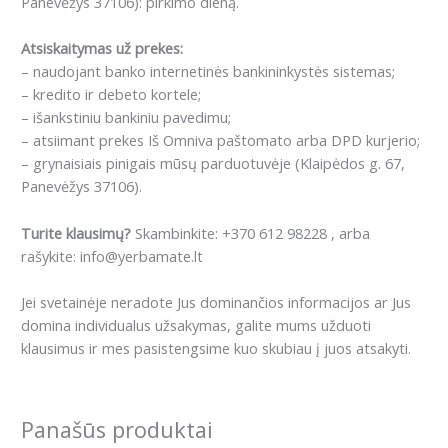
Panevėžys 37106): pirkimo dieną.
Atsiskaitymas už prekes:
– naudojant banko internetinės bankininkystės sistemas;
– kredito ir debeto kortele;
– išankstiniu bankiniu pavedimu;
– atsiimant prekes Iš Omniva paštomato arba DPD kurjerio;
– grynaisiais pinigais mūsų parduotuvėje (Klaipėdos g. 67,
Panevėžys 37106).
Turite klausimų?
Skambinkite: +370 612 98228 , arba
rašykite: info@yerbamate.lt
Jei svetainėje neradote Jus dominančios informacijos ar Jus
domina individualus užsakymas, galite mums užduoti
klausimus ir mes pasistengsime kuo skubiau į juos atsakyti.
Panašūs produktai