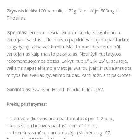
Grynasis kiekis:
100 kapsulių – 72g. Kapsulėje: 500mg L-
Tirozinas.
Įspėjimas
: jei esate nėščia, žindote kūdikį, sergate arba
vartojate vaistus – dėl maisto papildo vartojimo pasitarkite
su gydytoju arba vaistininku. Maisto papildas neturi būti
vartojamas kaip maisto pakaitalas. Neviršyti nustatytos
rekomenduojamos dozės. Laikyti nuo 0°C iki 25°C, sausoje,
vaikams nepasiekiamoje vietoje. Svarbu įvairi ir subalansuota
mityba bei sveikas gyvenimo būdas. Partija: žr. ant pakuotės.
Gamintojas
: Swanson Health Products Inc., JAV.
Prekių pristatymas:
– Lietuvoje (kurjeris arba paštomatas): per 1-2 d. d.;
– kitas šalis (Lietuvos paštas): per 5-14 d. d.;
– atsiėmimas mūsų parduotuvėje (Klaipėdos g. 67,