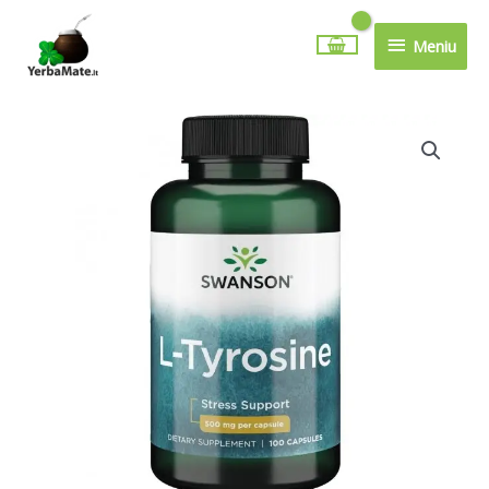
Pereiti
Meniu
prie
Meniu
turinio
produkto
kiekis:
L-
TIROZINAS
500MG
100
KAPS.