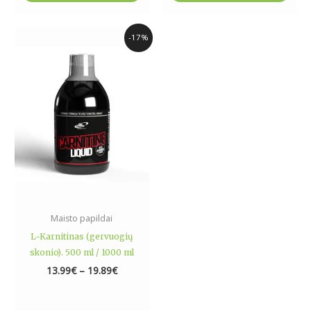
Price
This
-17%
range:
product
13.99€
has
through
19.89€
multiple
variants.
The
options
may
be
chosen
on
the
Maisto papildai
product
L-Karnitinas (gervuogių
page
skonio). 500 ml / 1000 ml
13.99
€
–
19.89
€