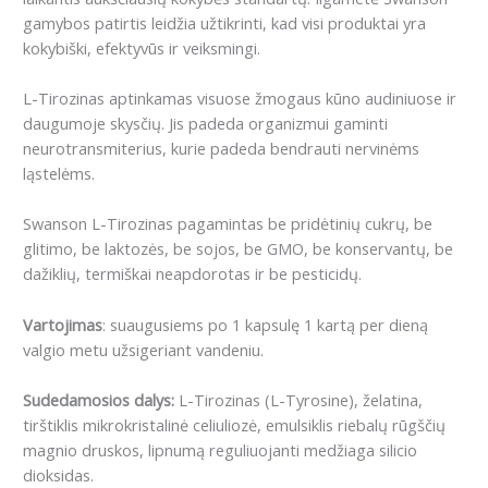
gamybos patirtis leidžia užtikrinti, kad visi produktai yra
kokybiški, efektyvūs ir veiksmingi.
L-Tirozinas aptinkamas visuose žmogaus kūno audiniuose ir
daugumoje skysčių. Jis padeda organizmui gaminti
neurotransmiterius, kurie padeda bendrauti nervinėms
ląstelėms.
Swanson L-Tirozinas pagamintas be pridėtinių cukrų, be
glitimo, be laktozės, be sojos, be GMO, be konservantų, be
dažiklių, termiškai neapdorotas ir be pesticidų.
Vartojimas
: suaugusiems po 1 kapsulę 1 kartą per dieną
valgio metu užsigeriant vandeniu.
Sudedamosios dalys:
L-Tirozinas (L-Tyrosine), želatina,
tirštiklis mikrokristalinė celiuliozė, emulsiklis riebalų rūgščių
magnio druskos, lipnumą reguliuojanti medžiaga silicio
dioksidas.