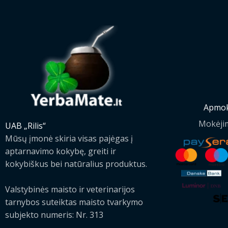
Apmok
Mokėji
UAB „Rilis“
Mūsų įmonė skiria visas pajėgas į
aptarnavimo kokybę, greiti ir
kokybiškus bei natūralius produktus.
Valstybinės maisto ir veterinarijos
tarnybos suteiktas maisto tvarkymo
subjekto numeris: Nr. 313