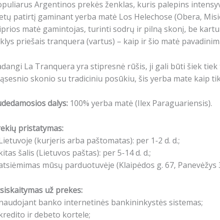
puliarus Argentinos prekės ženklas, kuris palepins intensy
tų patirtį gaminant yerba matė Los Helechose (Obera, Misi
iprios matė gamintojas, turinti sodrų ir pilną skonį, be kar
klys priešais tranquera (vartus) – kaip ir šio matė pavadinim
dangi La Tranquera yra stipresnė rūšis, ji gali būti šiek tie
ąsesnio skonio su tradiciniu posūkiu, šis yerba mate kaip ti
udedamosios dalys:
100% yerba matė (Ilex Paraguariensis).
ekių pristatymas:
Lietuvoje (kurjeris arba paštomatas): per 1-2 d. d.;
kitas šalis (Lietuvos paštas): per 5-14 d. d.;
atsiėmimas mūsų parduotuvėje (Klaipėdos g. 67, Panevėžys 3
siskaitymas už prekes:
naudojant banko internetinės bankininkystės sistemas;
kredito ir debeto kortele;