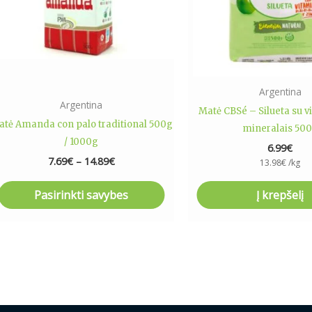
options
may
be
chosen
on
Argentina
the
Argentina
Matė CBSé – Silueta su v
product
tė Amanda con palo traditional 500g
mineralais 50
page
/ 1000g
6.99
€
7.69
€
–
14.89
€
13.98
€
/kg
Pasirinkti savybes
Į krepšelį