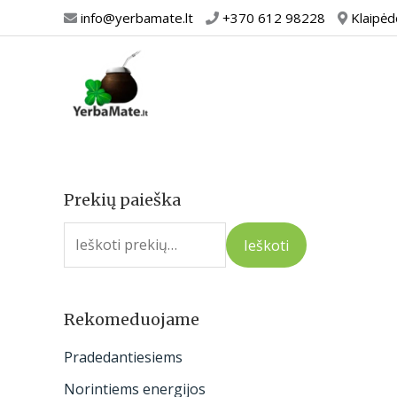
Pereiti
info@yerbamate.lt
+370 612 98228
Klaipėd
prie
turinio
Prekių paieška
I
e
Ieškoti
š
k
o
Rekomeduojame
t
Pradedantiesiems
i
Norintiems energijos