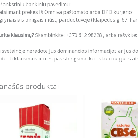
išankstiniu bankiniu pavedimu;
atsiimant prekes Iš Omniva paštomato arba DPD kurjerio;
grynaisiais pinigais mūsų parduotuvėje (Klaipėdos g. 67, Pa
rite klausimų?
Skambinkite: +370 612 98228 , arba rašykite
i svetainėje neradote Jus dominančios informacijos ar Jus 
duoti klausimus ir mes pasistengsime kuo skubiau į juos ats
anašūs produktai
Price
This
range:
product
7.69€
has
through
14.89€
multiple
variants.
The