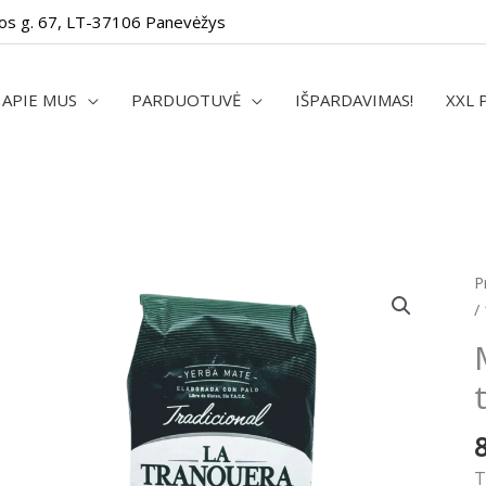
os g. 67, LT-37106 Panevėžys
APIE MUS
PARDUOTUVĖ
IŠPARDAVIMAS!
XXL 
p
P
k
/
M
L
T
t
5
/
T