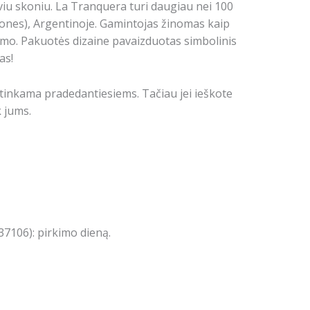
viu skoniu. La Tranquera turi daugiau nei 100
ones), Argentinoje. Gamintojas žinomas kaip
tumo. Pakuotės dizaine pavaizduotas simbolinis
as!
k tinkama pradedantiesiems. Tačiau jei ieškote
k jums.
7106): pirkimo dieną.