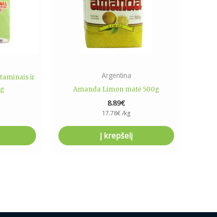
Argentina
itaminais ir
0g
Amanda Limon matė 500g
8.89
€
17.78
€
/kg
Į krepšelį