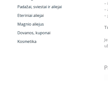
– 
Padažai, sviestai ir aliejai
– 
– 
Eteriniai aliejai
Magnio aliejus
Tu
Dovanos, kuponai
Je
Kosmetika
už
P