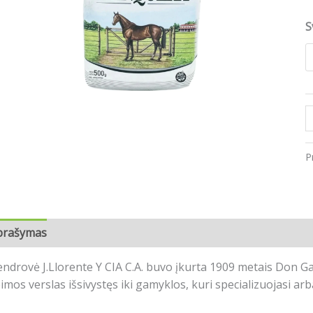
1
g
S
P
prašymas
Papildoma informacija
Atsiliepimai (0)
ndrovė J.Llorente Y CIA C.A. buvo įkurta 1909 metais Don Ga
imos verslas išsivystęs iki gamyklos, kuri specializuojasi a