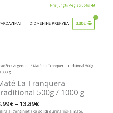
Prisijungti/Registruotis
PARDAVIMAI
DIDMENINĖ PREKYBA
0.00
€
Price
rodukto
radžia
/
Argentina
/ Matė La Tranquera traditional 500g
range:
iekis:
 1000 g
8.99€
atė
Matė La Tranquera
through
a
13.89€
traditional 500g / 1000 g
ranquera
raditional
8.99
€
–
13.89
€
00g
ikra argentinietiška solidi gurmaniška matė.