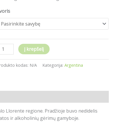
000
voris
Į krepšelį
rodukto kodas:
N/A
Kategorija:
Argentina
lo Llorente regione. Pradžioje buvo nedidelis
rbatos ir alkoholinių gėrimų gamyboje.