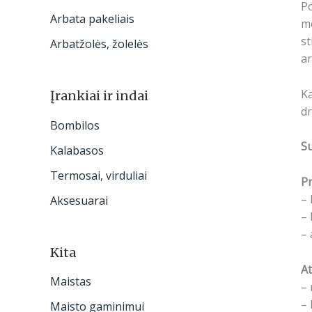
Po
Arbata pakeliais
me
st
Arbatžolės, žolelės
ar
Ka
Įrankiai ir indai
dr
Bombilos
S
Kalabasos
Termosai, virduliai
Pr
– 
Aksesuarai
– 
– 
Kita
At
Maistas
– 
– 
Maisto gaminimui