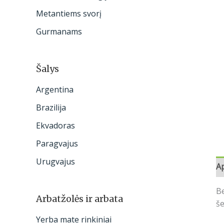
:
Metantiems svorį
Gurmanams
Šalys
Argentina
Brazilija
Ekvadoras
Paragvajus
Urugvajus
A
Be
Arbatžolės ir arbata
še
Yerba mate rinkiniai