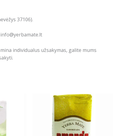
nevėžys 37106).
: info@yerbamate.lt
domina individualus užsakymas, galite mums
akyti.