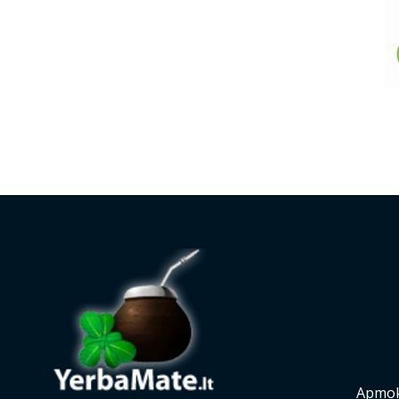
Apmok