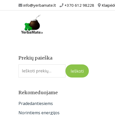
Pereiti
info@yerbamate.lt
+370 612 98228
Klaipėd
prie
turinio
Prekių paieška
I
e
Ieškoti
š
k
o
Rekomeduojame
t
Pradedantiesiems
i
Norintiems energijos