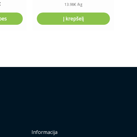
€
13.98
€
/kg
bes
Į krepšelį
Informacija