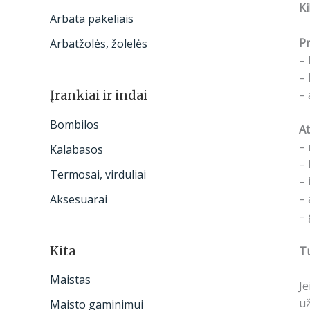
Ki
Arbata pakeliais
Pr
Arbatžolės, žolelės
– 
– 
– 
Įrankiai ir indai
Bombilos
At
– 
Kalabasos
– 
Termosai, virduliai
– 
– 
Aksesuarai
– 
Kita
Tu
Maistas
Je
už
Maisto gaminimui