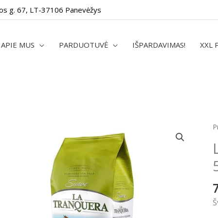
os g. 67, LT-37106 Panevėžys
APIE MUS
PARDUOTUVĖ
IŠPARDAVIMAS!
XXL 
P
Š