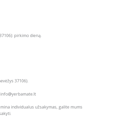
7106): pirkimo dieną.
nevėžys 37106).
: info@yerbamate.lt
domina individualus užsakymas, galite mums
akyti.