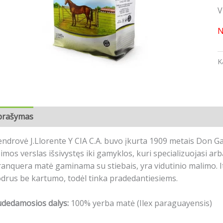
V
N
K
prašymas
Atsiliepimai (0)
ndrovė J.Llorente Y CIA C.A. buvo įkurta 1909 metais Don Ga
imos verslas išsivystęs iki gamyklos, kuri specializuojasi a
anquera matė gaminama su stiebais, yra vidutinio malimo. It
drus be kartumo, todėl tinka pradedantiesiems.
udedamosios dalys:
100% yerba matė (Ilex paraguayensis)