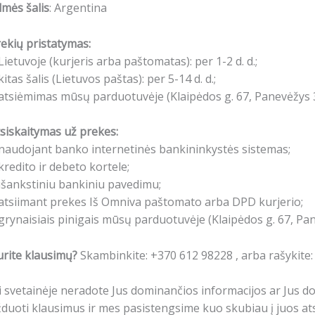
lmės šalis
: Argentina
ekių pristatymas:
Lietuvoje (kurjeris arba paštomatas): per 1-2 d. d.;
kitas šalis (Lietuvos paštas): per 5-14 d. d.;
atsiėmimas mūsų parduotuvėje (Klaipėdos g. 67, Panevėžys 3
siskaitymas už prekes:
naudojant banko internetinės bankininkystės sistemas;
kredito ir debeto kortele;
išankstiniu bankiniu pavedimu;
atsiimant prekes Iš Omniva paštomato arba DPD kurjerio;
grynaisiais pinigais mūsų parduotuvėje (Klaipėdos g. 67, Pa
rite klausimų?
Skambinkite: +370 612 98228 , arba rašykite
i svetainėje neradote Jus dominančios informacijos ar Jus 
duoti klausimus ir mes pasistengsime kuo skubiau į juos ats