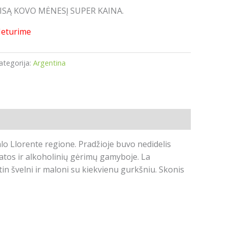
ISĄ KOVO MĖNESĮ SUPER KAINA.
eturime
ategorija:
Argentina
lo Llorente regione. Pradžioje buvo nedidelis
rbatos ir alkoholinių gėrimų gamyboje. La
in švelni ir maloni su kiekvienu gurkšniu. Skonis