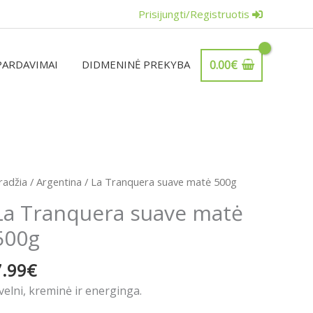
Prisijungti/Registruotis
PARDAVIMAI
DIDMENINĖ PREKYBA
0.00
€
radžia
/
Argentina
/ La Tranquera suave matė 500g
La Tranquera suave matė
500g
7.99
€
velni, kreminė ir energinga.