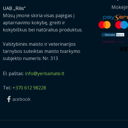
Mokėji
UAB „Rilis“
Mūsų įmonė skiria visas pajėgas į
aptarnavimo kokybę, greiti ir
kokybiškus bei natūralius produktus.
Valstybinės maisto ir veterinarijos
tarnybos suteiktas maisto tvarkymo
subjekto numeris: Nr. 313
El. paštas:
info@yerbamate.lt
Tel.:
+370 612 98228
acebook