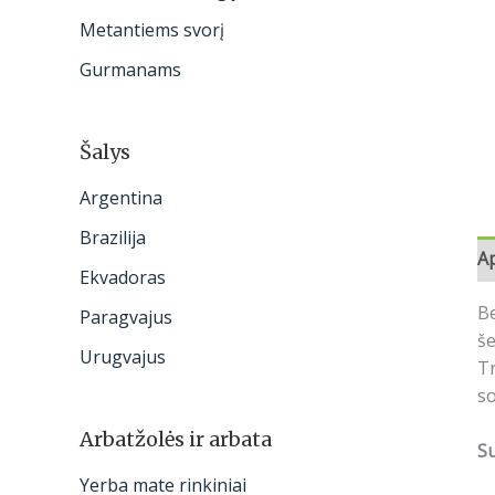
:
Metantiems svorį
Gurmanams
Šalys
Argentina
Brazilija
A
Ekvadoras
Be
Paragvajus
še
Urugvajus
Tr
so
Arbatžolės ir arbata
S
Yerba mate rinkiniai