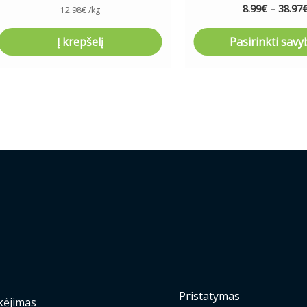
8.99
€
–
38.97
12.98
€
/kg
Į krepšelį
Pasirinkti savy
Pristatymas
ėjimas