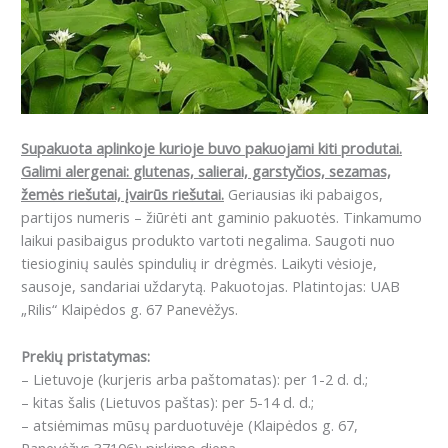
Supakuota aplinkoje kurioje buvo pakuojami kiti produtai.
Galimi alergenai: glutenas, salierai, garstyčios, sezamas,
žemės riešutai, įvairūs riešutai.
Geriausias iki pabaigos,
partijos numeris – žiūrėti ant gaminio pakuotės. Tinkamumo
laikui pasibaigus produkto vartoti negalima. Saugoti nuo
tiesioginių saulės spindulių ir drėgmės. Laikyti vėsioje,
sausoje, sandariai uždarytą. Pakuotojas. Platintojas: UAB
„Rilis“ Klaipėdos g. 67 Panevėžys.
Prekių pristatymas:
– Lietuvoje (kurjeris arba paštomatas): per 1-2 d. d.;
– kitas šalis (Lietuvos paštas): per 5-14 d. d.;
– atsiėmimas mūsų parduotuvėje (Klaipėdos g. 67,
Panevėžys 37106): pirkimo dieną.