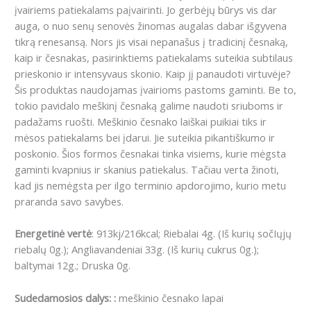
įvairiems patiekalams paįvairinti.
Jo gerbėjų būrys vis dar
auga, o nuo senų senovės žinomas augalas dabar išgyvena
tikrą renesansą.
Nors jis visai nepanašus į tradicinį česnaką,
kaip ir česnakas, pasirinktiems patiekalams suteikia subtilaus
prieskonio ir intensyvaus skonio.
Kaip jį panaudoti virtuvėje?
Šis produktas naudojamas įvairioms pastoms gaminti.
Be to,
tokio pavidalo meškinį česnaką galime naudoti sriuboms ir
padažams ruošti.
Meškinio česnako laiškai puikiai tiks ir
mėsos patiekalams bei įdarui.
Jie suteikia pikantiškumo ir
poskonio.
Šios formos česnakai tinka visiems, kurie mėgsta
gaminti kvapnius ir skanius patiekalus.
Tačiau verta žinoti,
kad jis nemėgsta per ilgo terminio apdorojimo, kurio metu
praranda savo savybes.
Energetinė vertė
: 913kj/216kcal; Riebalai 4g. (Iš kurių sočIųjų
riebalų 0g.); Angliavandeniai 33g. (Iš kurių cukrus 0g.);
baltymai 12g.; Druska 0g.
Sudedamosios dalys:
:
meškinio česnako lapai