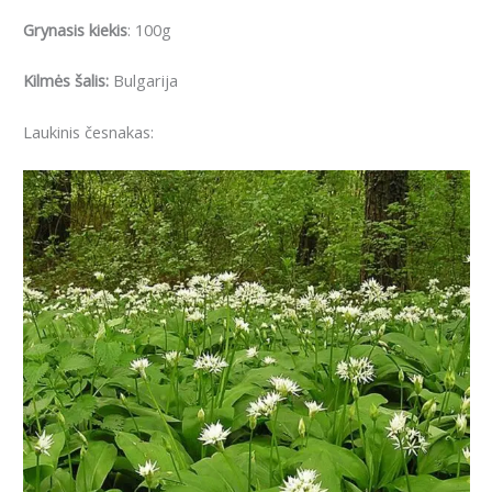
Grynasis kiekis
: 100g
Kilmės šalis:
Bulgarija
Laukinis česnakas: