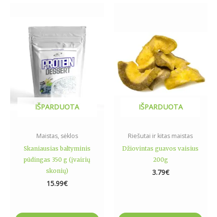
This
product
has
multiple
variants.
The
options
may
be
IŠPARDUOTA
IŠPARDUOTA
chosen
on
the
Maistas, sėklos
Riešutai ir kitas maistas
product
Skaniausias baltyminis
Džiovintas guavos vaisius
page
pūdingas 350 g (įvairių
200g
skonių)
3.79
€
15.99
€