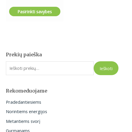
Pasirinkti savybes
Prekių paieška
I
e
Ieškoti
š
k
o
Rekomeduojame
t
Pradedantiesiems
i
Norintiems energijos
:
Metantiems svorį
Gurmanams