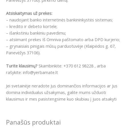
Atsiskaitymas už prekes:
– naudojant banko internetinės bankininkystės sistemas;
– kredito ir debeto kortele;
– išankstiniu bankiniu pavedimu;
– atsiimant prekes Iš Omniva paštomato arba DPD kurjerio;
– grynaisiais pinigais mūsų parduotuvėje (Klaipėdos g. 67,
Panevėžys 37106).
Turite klausimų?
Skambinkite: +370 612 98228 , arba
rašykite: info@yerbamate.lt
Jei svetainėje neradote Jus dominančios informacijos ar Jus
domina individualus užsakymas, galite mums užduoti
klausimus ir mes pasistengsime kuo skubiau į juos atsakyti
Panašūs produktai