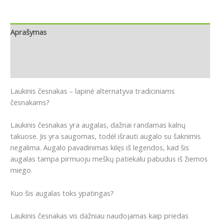
Aprašymas
Papildoma informacija
Atsiliepimai (0)
Laukinis česnakas – lapinė alternatyva tradiciniams
česnakams?
Laukinis česnakas yra augalas, dažnai randamas kalnų
takuose.
Jis yra saugomas, todėl išrauti augalo su šaknimis
negalima.
Augalo pavadinimas kilęs iš legendos, kad šis
augalas tampa pirmuoju meškų patiekalu pabudus iš žiemos
miego.
Kuo šis augalas toks ypatingas?
Laukinis česnakas vis dažniau naudojamas kaip priedas