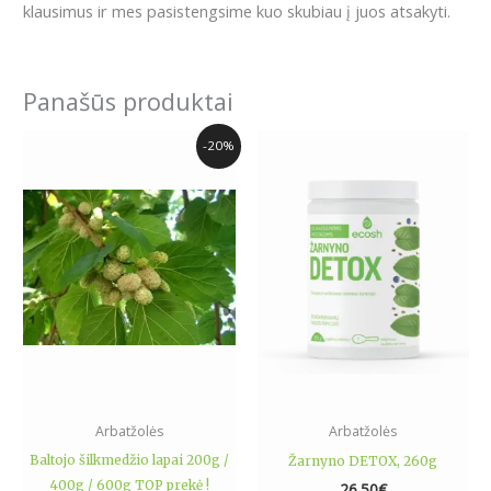
klausimus ir mes pasistengsime kuo skubiau į juos atsakyti.
Panašūs produktai
Price
This
-20%
range:
product
7.49€
has
through
17.59€
multiple
variants.
The
options
may
be
chosen
on
the
Arbatžolės
Arbatžolės
product
Baltojo šilkmedžio lapai 200g /
Žarnyno DETOX, 260g
page
400g / 600g TOP prekė !
26.50
€