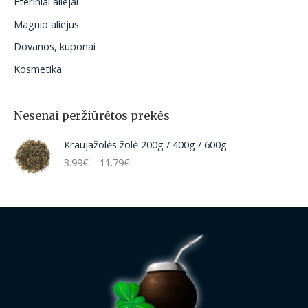
Eteriniai aliejai
Magnio aliejus
Dovanos, kuponai
Kosmetika
Nesenai peržiūrėtos prekės
P
Kraujažolės žolė 200g / 400g / 600g
r
3.99
€
–
11.79
€
i
c
e
r
a
n
g
e
:
3