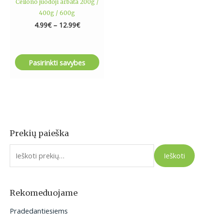
Ceilono juodoji arbata 200g /
page
400g / 600g
4.99
€
–
12.99
€
Pasirinkti savybes
Prekių paieška
I
e
Ieškoti
š
k
o
Rekomeduojame
t
Pradedantiesiems