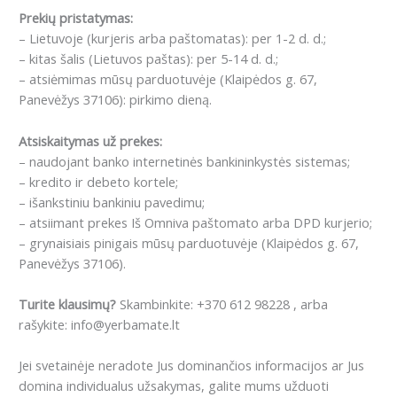
Prekių pristatymas:
– Lietuvoje (kurjeris arba paštomatas): per 1-2 d. d.;
– kitas šalis (Lietuvos paštas): per 5-14 d. d.;
– atsiėmimas mūsų parduotuvėje (Klaipėdos g. 67,
Panevėžys 37106): pirkimo dieną.
Atsiskaitymas už prekes:
– naudojant banko internetinės bankininkystės sistemas;
– kredito ir debeto kortele;
– išankstiniu bankiniu pavedimu;
– atsiimant prekes Iš Omniva paštomato arba DPD kurjerio;
– grynaisiais pinigais mūsų parduotuvėje (Klaipėdos g. 67,
Panevėžys 37106).
Turite klausimų?
Skambinkite: +370 612 98228 , arba
rašykite: info@yerbamate.lt
Jei svetainėje neradote Jus dominančios informacijos ar Jus
domina individualus užsakymas, galite mums užduoti