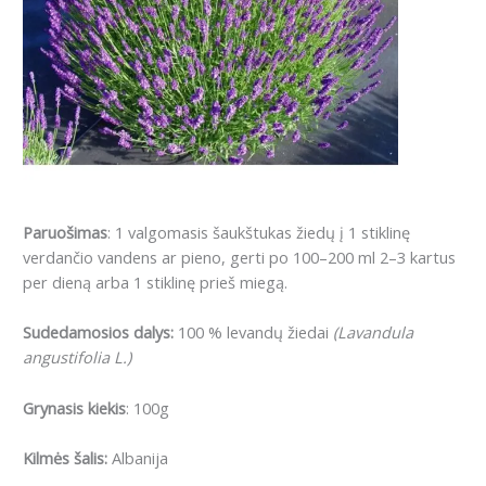
Paruošimas
: 1 valgomasis šaukštukas žiedų į 1 stiklinę
verdančio vandens ar pieno, gerti po 100–200 ml 2–3 kartus
per dieną arba 1 stiklinę prieš miegą.
Sudedamosios dalys:
100 % levandų žiedai
(Lavandula
angustifolia L.)
Grynasis kiekis
: 100g
Kilmės šalis:
Albanija