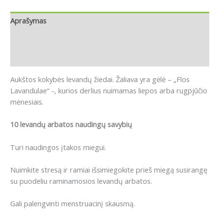
Aprašymas
Papildoma informacija
Atsiliepimai (0)
Aukštos kokybės levandų žiedai. Žaliava yra gėlė – „Flos
Lavandulae“ -, kurios derlius nuimamas liepos arba rugpjūčio
mėnesiais.
10 levandų arbatos naudingų savybių
Turi naudingos įtakos miegui.
Nuimkite stresą ir ramiai išsimiegokite prieš miegą susirangę
su puodeliu raminamosios levandų arbatos.
Gali p
alengvinti menstruacinį skausmą.