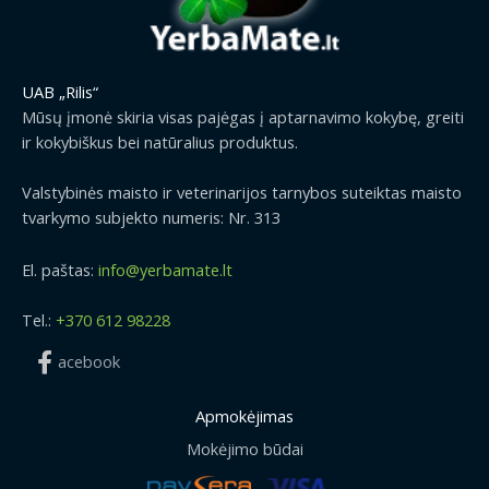
.
9
9
€
UAB „Rilis“
t
Mūsų įmonė skiria visas pajėgas į aptarnavimo kokybę, greiti
h
ir kokybiškus bei natūralius produktus.
r
o
u
Valstybinės maisto ir veterinarijos tarnybos suteiktas maisto
g
tvarkymo subjekto numeris: Nr. 313
h
1
El. paštas:
info@yerbamate.lt
1
.
Tel.:
+370 612 98228
7
9
acebook
€
Apmokėjimas
Mokėjimo būdai