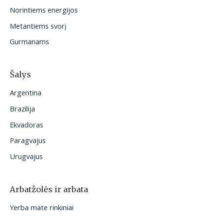
i
Norintiems energijos
:
Metantiems svorį
Gurmanams
Šalys
Argentina
Brazilija
Ekvadoras
Paragvajus
Urugvajus
Arbatžolės ir arbata
Yerba mate rinkiniai