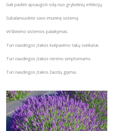
Gali padėti a
psaugoti odą nuo grybelinių infekcijų.
Subalansuokite savo imuninę sistemą.
Virškinimo sistemos palaikymas.
Turi naudingos įtakos kvėpavimo takų sveikatai.
Turi naudingos įtakos nerimo simptomams.
Turi naudingos įtakos
ž
aizdų gijimui.