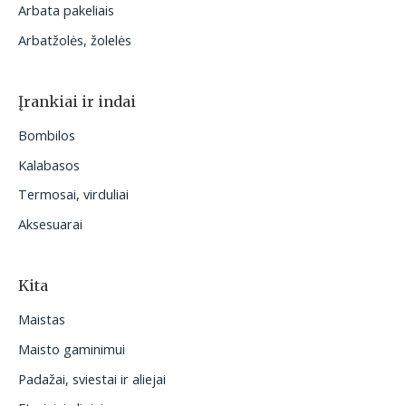
Arbata pakeliais
Arbatžolės, žolelės
Įrankiai ir indai
Bombilos
Kalabasos
Termosai, virduliai
Aksesuarai
Kita
Maistas
Maisto gaminimui
Padažai, sviestai ir aliejai