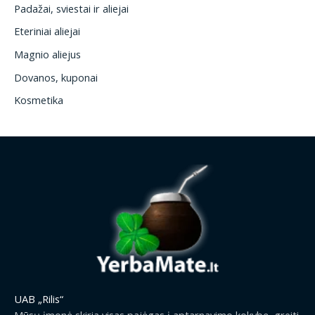
Padažai, sviestai ir aliejai
Eteriniai aliejai
Magnio aliejus
Dovanos, kuponai
Kosmetika
UAB „Rilis“
Mūsų įmonė skiria visas pajėgas į aptarnavimo kokybę, greiti