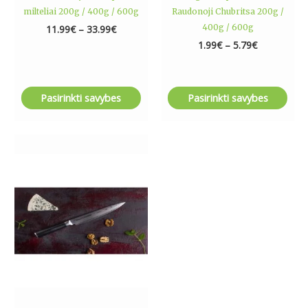
page
page
milteliai 200g / 400g / 600g
Raudonoji Chubritsa 200g /
400g / 600g
11.99
€
–
33.99
€
1.99
€
–
5.79
€
Pasirinkti savybes
Pasirinkti savybes