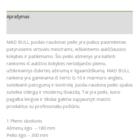
Aprašymas
Papildoma informacija
MAD BULL juodas-raudonas peilis yra puikus pasirinkimas
patyrusiems virtuvės meistrams, ieškantiems aukščiausios
kokybės ir patikimumo. Šio peilio ašmenys yra kaltinti
rankomis iš aukštos kokybės nerūdijančio plieno,
užtikrinantys išskirtinį aštrumą ir ilgaamžiškumą. MAD BULL
rankena yra gaminama iš tvirto G-10 ir marmuro anglies,
suteikianti patogumą ir kontrolę. Juoda-raudona peilio spalva
suteikia stilingą ir modernų išvaizdą. Tai yra peilis, kurio
pagalba lengvai ir tiksliai galima supjaustyti maisto
produktus su profesionaliu požiūriu.
1 Plieno sluoksnis
Ašmenų ilgis – 180 mm
Peilio ilgis – 300 mm