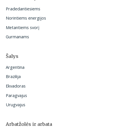
t
Pradedantiesiems
i
Norintiems energijos
:
Metantiems svorį
Gurmanams
Šalys
Argentina
Brazilija
Ekvadoras
Paragvajus
Urugvajus
Arbatžolės ir arbata