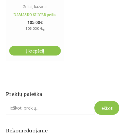
Griliai, kazanai
DAMASKO SLICER peilis
105.00
€
105.00
€
/kg
Į krepšelį
Prekių paieška
I
e
Ieškoti
š
k
o
Rekomeduojame