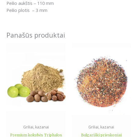
Peilio aukštis – 110 mm
Peilio plotis – 3 mm
Panašūs produktai
Price
Price
This
This
range:
range:
product
product
11.99€
1.99€
has
has
through
through
33.99€
5.79€
multiple
multiple
variants.
variants.
The
The
options
options
may
may
be
be
chosen
chosen
on
on
the
the
Griliai, kazanai
Griliai, kazanai
product
product
Premium kokybės Triphalos
Bulgariški prieskoniai