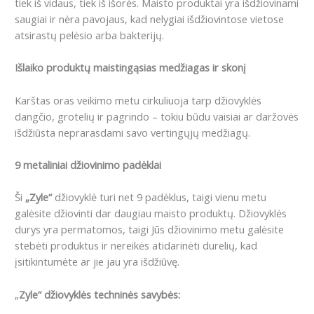
tiek iš vidaus, tiek iš išorės. Maisto produktai yra išdžiovinami
saugiai ir nėra pavojaus, kad nelygiai išdžiovintose vietose
atsirastų pelėsio arba bakterijų.
Išlaiko produktų maistingąsias medžiagas ir skonį
Karštas oras veikimo metu cirkuliuoja tarp džiovyklės
dangčio, grotelių ir pagrindo – tokiu būdu vaisiai ar daržovės
išdžiūsta neprarasdami savo vertingųjų medžiagų.
9 metaliniai džiovinimo padėklai
Ši
„Zyle“
džiovyklė turi net 9 padėklus, taigi vienu metu
galėsite džiovinti dar daugiau maisto produktų. Džiovyklės
durys yra permatomos, taigi Jūs džiovinimo metu galėsite
stebėti produktus ir nereikės atidarinėti durelių, kad
įsitikintumėte ar jie jau yra išdžiūvę.
„
Zyle“ džiovyklės techninės savybės: