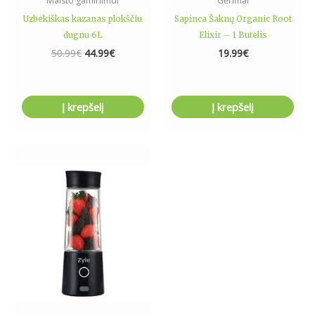
Maisto gaminimui
Gėrimai
Uzbekiškas kazanas plokščiu
Sapinca Šaknų Organic Root
dugnu 6L
Elixir – 1 Butelis
50.99
€
44.99
€
19.99
€
Į krepšelį
Į krepšelį