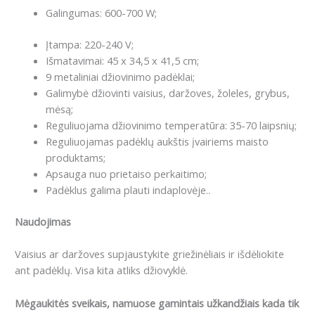
Galingumas: 600-700 W;
Įtampa: 220-240 V;
Išmatavimai: 45 x 34,5 x 41,5 cm;
9 metaliniai džiovinimo padėklai;
Galimybė džiovinti vaisius, daržoves, žoleles, grybus,
mėsą;
Reguliuojama džiovinimo temperatūra: 35-70 laipsnių;
Reguliuojamas padėklų aukštis įvairiems maisto
produktams;
Apsauga nuo prietaiso perkaitimo;
Padėklus galima plauti indaplovėje..
Naudojimas
Vaisius ar daržoves supjaustykite griežinėliais ir išdėliokite
ant padėklų. Visa kita atliks džiovyklė.
Mėgaukitės sveikais, namuose gamintais užkandžiais kada tik