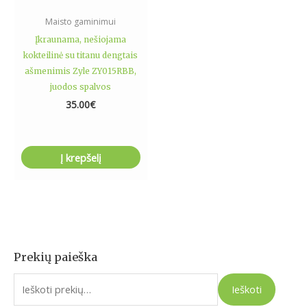
Maisto gaminimui
Įkraunama, nešiojama
kokteilinė su titanu dengtais
ašmenimis Zyle ZY015RBB,
juodos spalvos
35.00
€
Į krepšelį
Prekių paieška
I
e
Ieškoti
š