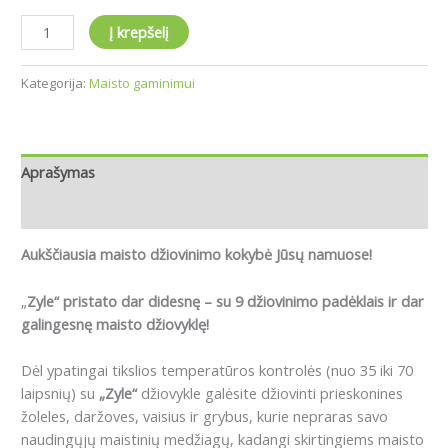
Į krepšelį
Kategorija:
Maisto gaminimui
Aprašymas
Atsiliepimai (0)
Aukščiausia maisto džiovinimo kokybė Jūsų namuose!
„
Zyle“ pristato dar didesnę – su 9 džiovinimo padėklais ir dar
galingesnę maisto džiovyklę!
Dėl ypatingai tikslios temperatūros kontrolės (nuo 35 iki 70
laipsnių) su
„Zyle“
džiovykle galėsite džiovinti prieskonines
žoleles, daržoves, vaisius ir grybus, kurie nepraras savo
naudingųjų maistinių medžiagų, kadangi skirtingiems maisto