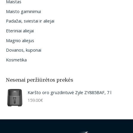
Maistas
Maisto gaminimui
Padažai, sviestai ir aliejai
Eteriniai aliejai
Magnio aliejus
Dovanos, kuponai
Kosmetika
Nesenai peržiūrėtos prekės
Karšto oro gruzdintuvė Zyle ZY885BAF, 7 l
159.00
€