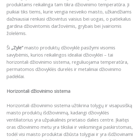
produktams reikalinga tam tikra džiovinimo temperatūra. Ji
puikiai tiks tiems, kurie vengia nesveiko maisto, užkandžiams
dažniausiai renkasi džiovintus vaisius bei uogas, o patiekalus
gardina džiovintomis daržovėmis, grybais bei įvairiomis
žolelėmis.
Ši
„Zyle“
maisto produktų džiovyklė pasižymi visomis
savybėmis, kurios reikalingos idealiai džiovyklei – tai
horizontali džiovinimo sistema, reguliuojama temperatūra,
permatomos džiovyklės durelės ir metaliniai džiovinimo
padėklai.
Horizontali džiovinimo sistema
Horizontali džiovinimo sistema užtikrina tolygų ir visapusišką
maisto produktų išdžiovinimą, kadangi džiovyklės
ventiliatorius yra užpakalinės prietaiso dalies centre. Įkaitęs
oras džiovinimo metu yra tiksliai ir veiksmingai paskirstomas,
todėl visi maisto produktai džiūsta tolygiai ir yra išdžiovinami