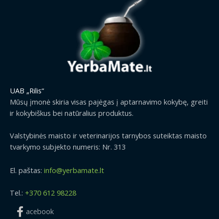
UAB „Rilis“
Mūsų įmonė skiria visas pajėgas į aptarnavimo kokybę, greiti
ir kokybiškus bei natūralius produktus.
Valstybinės maisto ir veterinarijos tarnybos suteiktas maisto
tvarkymo subjekto numeris: Nr. 313
El. paštas:
info@yerbamate.lt
Tel.:
+370 612 98228
acebook