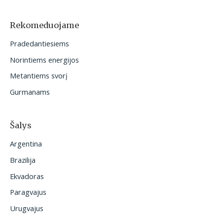
k
o
Rekomeduojame
t
Pradedantiesiems
i
Norintiems energijos
:
Metantiems svorį
Gurmanams
Šalys
Argentina
Brazilija
Ekvadoras
Paragvajus
Urugvajus