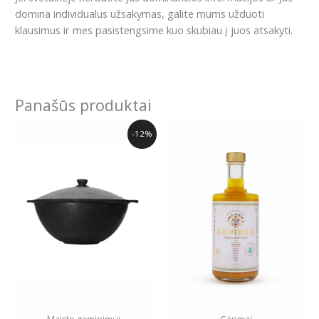
domina individualus užsakymas, galite mums užduoti
klausimus ir mes pasistengsime kuo skubiau į juos atsakyti.
Panašūs produktai
Original
Current
-12%
price
price
was:
is:
50.99€.
44.99€.