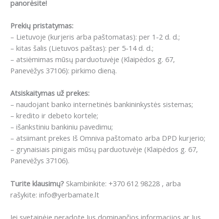
panorėsite!
Prekių pristatymas:
– Lietuvoje (kurjeris arba paštomatas): per 1-2 d. d.;
– kitas šalis (Lietuvos paštas): per 5-14 d. d.;
– atsiėmimas mūsų parduotuvėje (Klaipėdos g. 67,
Panevėžys 37106): pirkimo dieną.
Atsiskaitymas už prekes:
– naudojant banko internetinės bankininkystės sistemas;
– kredito ir debeto kortele;
– išankstiniu bankiniu pavedimu;
– atsiimant prekes Iš Omniva paštomato arba DPD kurjerio;
– grynaisiais pinigais mūsų parduotuvėje (Klaipėdos g. 67,
Panevėžys 37106).
Turite klausimų?
Skambinkite: +370 612 98228 , arba
rašykite: info@yerbamate.lt
Jei svetainėje neradote Jus dominančios informacijos ar Jus