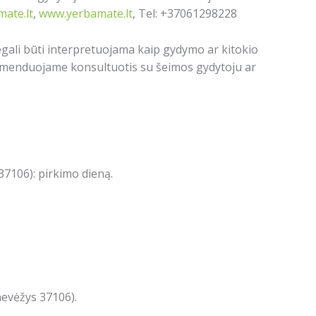
ate.lt
,
www.yerbamate.lt
, Tel: +37061298228
egali būti interpretuojama kaip gydymo ar kitokio
menduojame konsultuotis su šeimos gydytoju ar
7106): pirkimo dieną.
nevėžys 37106).