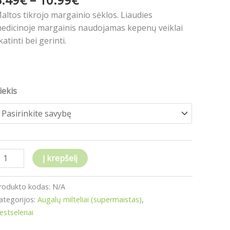
altos tikrojo margainio sėklos. Liaudies
000g
edicinoje margainis naudojamas kepenų veiklai
OP
katinti bei gerinti.
REKĖ!
iekis
Į krepšelį
rodukto kodas:
N/A
ategorijos:
Augalų milteliai (supermaistas)
,
estseleriai