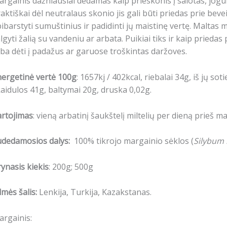
rgainis dažniausiai dedamas kaip prieskonis į salotas, jogurt
aktiškai dėl neutralaus skonio jis gali būti priedas prie beve
ibarstyti sumuštinius ir padidinti jų maistinę vertę.
Maltas ma
lgyti žalią su vandeniu ar arbata.
Puikiai tiks ir kaip priedas 
ba dėti į padažus ar garuose troškintas daržoves.
ergetinė vertė 100g
: 1657kj / 402kcal, riebalai 34g, iš jų sot
aidulos 41g, baltymai 20g, druska 0,02g.
artojimas
: vieną arbatinį šaukštelį miltelių per dieną prieš m
udedamosios dalys:
100% tikrojo margainio sėklos (
Silybum
ynasis kiekis
: 200g; 500g
lmės šalis:
Lenkija, Turkija, Kazakstanas.
rgainis: