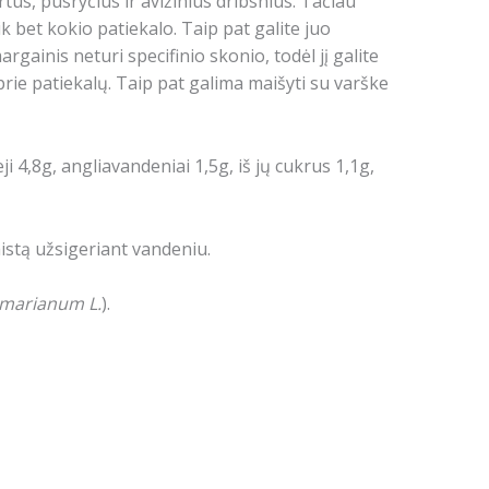
us, pusryčius ir avižinius dribsnius.
Tačiau
ik bet kokio patiekalo.
Taip pat galite juo
rgainis neturi specifinio skonio, todėl jį galite
prie patiekalų.
Taip pat galima maišyti su varške
ieji 4,8g, angliavandeniai 1,5g, iš jų cukrus 1,1g,
aistą užsigeriant vandeniu.
 marianum L.
).