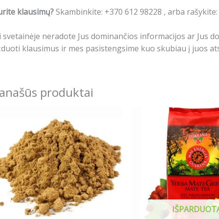
rite klausimų?
Skambinkite: +370 612 98228 , arba rašykite
i svetainėje neradote Jus dominančios informacijos ar Jus 
duoti klausimus ir mes pasistengsime kuo skubiau į juos ats
anašūs produktai
Price
This
This
range:
product
produ
6.89€
has
has
through
23.79€
multiple
multip
variants.
varian
The
The
options
optio
may
may
IŠPARDUOT
be
be