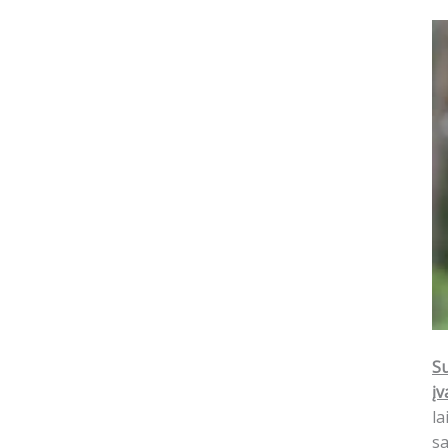
Su
įv
la
sa