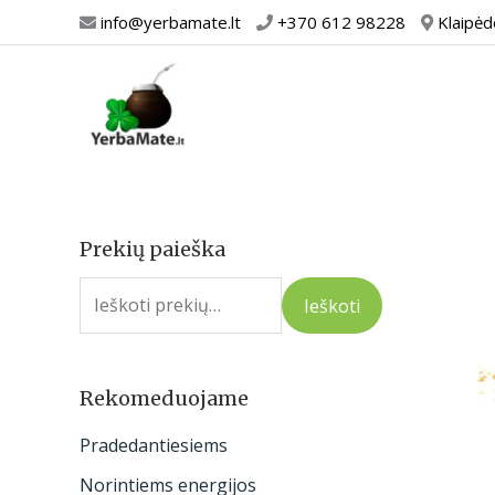
Pereiti
info@yerbamate.lt
+370 612 98228
Klaipėd
prie
turinio
Prekių paieška
I
e
Ieškoti
š
k
o
Rekomeduojame
t
Pradedantiesiems
i
Norintiems energijos