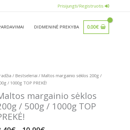
Prisijungti/Registruotis
PARDAVIMAI
DIDMENINĖ PREKYBA
0.00
€
Price
rodukto
radžia
/
Bestseleriai
/ Maltos margainio sėklos 200g /
range:
iekis:
00g / 1000g TOP PREKĖ!
3.49€
altos
Maltos margainio sėklos
through
argainio
10.99€
200g / 500g / 1000g TOP
ėklos
00g
PREKĖ!
00g
3.49
€
–
10.99
€