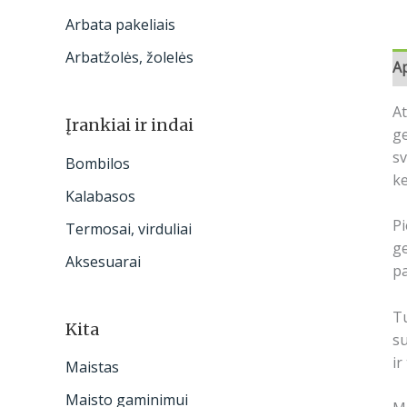
Arbata pakeliais
Arbatžolės, žolelės
A
At
Įrankiai ir indai
ge
sv
Bombilos
ke
Kalabasos
Pi
Termosai, virduliai
ge
Aksesuarai
pa
T
Kita
s
ir
Maistas
Maisto gaminimui