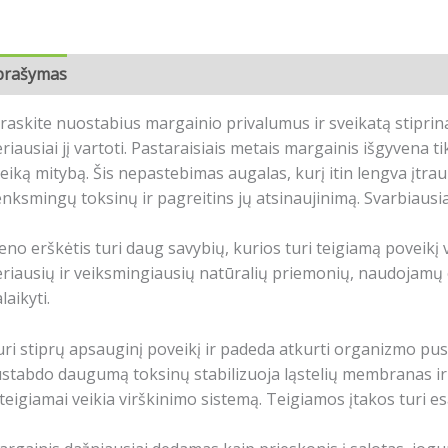
prašymas
Papildoma informacija
Atsiliepimai (0)
raskite nuostabius margainio privalumus ir sveikatą stiprin
riausiai jį vartoti.
Pastaraisiais metais margainis išgyvena t
eiką mitybą.
Šis nepastebimas augalas, kurį itin lengva įtra
nksmingų toksinų ir pagreitins jų atsinaujinimą.
Svarbiausia
eno erškėtis turi daug savybių, kurios turi teigiamą poveikį 
riausių ir veiksmingiausių natūralių priemonių, naudojamų 
laikyti.
uri stiprų apsauginį poveikį ir padeda atkurti organizmo pu
ustabdo daugumą toksinų
stabilizuoja ląstelių membranas ir
 teigiamai veikia virškinimo sistemą. Teigiamos įtakos turi e