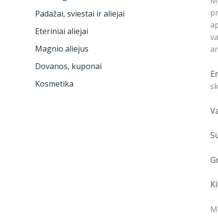
Ma
pr
Padažai, sviestai ir aliejai
ap
Eteriniai aliejai
va
Magnio aliejus
ar
Dovanos, kuponai
En
Kosmetika
sk
V
S
Gr
Ki
Ma