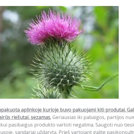
pakuota aplinkoje kurioje buvo pakuojami kiti produtai. Gali
airūs riešutai, sezamas.
Geriausias iki pabaigos, partijos n
ikui pasibaigus produkto vartoti negalima. Saugoti nuo tiesio
usoje, sandariai uždarytą. Prieš vartojant galite pasikonsult