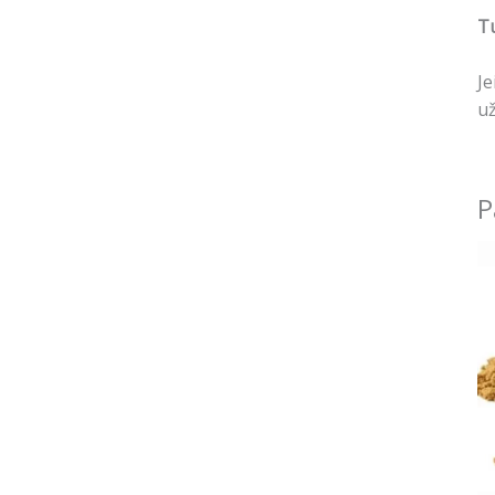
Tu
Je
už
P