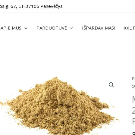
os g. 67, LT-37106 Panevėžys
APIE MUS
PARDUOTUVĖ
IŠPARDAVIMAS!
XXL 
p
P
k
5
M
m
s
2
/
5