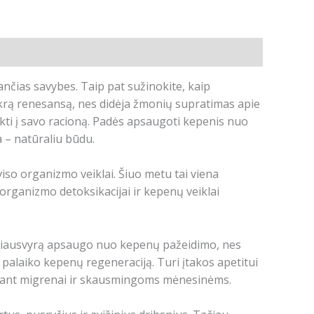
ančias savybes.
Taip pat sužinokite, kaip
ikrą renesansą, nes didėja žmonių supratimas apie
ukti į savo racioną. Padės apsaugoti kepenis nuo
 – natūraliu būdu.
viso organizmo veiklai.
Šiuo metu tai viena
organizmo detoksikacijai ir kepenų veiklai
siausvyrą
apsaugo nuo kepenų pažeidimo, nes
 palaiko kepenų regeneraciją. Turi įtakos apetitui
sant m
igrenai ir skausmingoms mėnesinėms.