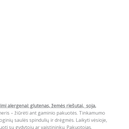
mi alergenai: glutenas, žemės riešutai, soja,
umeris – žiūrėti ant gaminio pakuotės. Tinkamumo
ginių saulės spindulių ir drėgmės. Laikyti vėsioje,
uoti su gydytoju ar vaistininku. Pakuotojas.