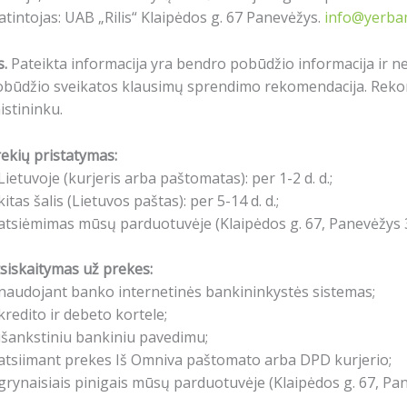
atintojas: UAB „Rilis“ Klaipėdos g. 67 Panevėžys.
info@yerbam
s.
Pateikta informacija yra bendro pobūdžio informacija ir n
obūdžio sveikatos klausimų sprendimo rekomendacija. Reko
istininku.
ekių pristatymas:
Lietuvoje (kurjeris arba paštomatas): per 1-2 d. d.;
kitas šalis (Lietuvos paštas): per 5-14 d. d.;
atsiėmimas mūsų parduotuvėje (Klaipėdos g. 67, Panevėžys 3
siskaitymas už prekes:
naudojant banko internetinės bankininkystės sistemas;
kredito ir debeto kortele;
išankstiniu bankiniu pavedimu;
atsiimant prekes Iš Omniva paštomato arba DPD kurjerio;
grynaisiais pinigais mūsų parduotuvėje (Klaipėdos g. 67, Pa