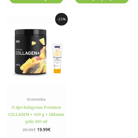
Original
Current
-23%
price
price
was:
is:
26.00€.
19.99€.
Kosmetika
II tipo kolagenas Premium
COLLAGEN + 400 g + šildantis
gelis 100 ml
26.00
€
19.99
€