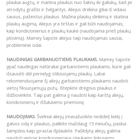
plaukai augtų, ir maitina plaukus nuo šaknų iki galiukų, kad jie
atrodytų gražūs ir žvilgantys. Aliejus drėkina giliai iš vidaus
sausus, pažeistus plaukus. Mažina plaukų slinkimą ir skatina
plaukų augimą. Aliejus yra tirštas ir gali būti naudojamas,
kaip kondicionierius ir plaukų kaukė (naudojama prieš plaukų
plovimą). Mamey Sapote aliejus taip naudojamas sausai,
probleminei odai.
NAUDINGAS GARBANUOTIEMS PLAUKAMS.
Mamey Sapote
ypač naudingas natūraliai garbanotiems plaukams, kurie gali
išsausėti dėl pernelyg stilizuojamų plaukų. Labai
rekomenduojame šį aliejų garbanotiems plaukams naudoti
vietoj fiksuojamųjų putų. Ištepkite drėgnus plaukus ir
išdžiovinkite. Taip pat galima jį naudoti kaip karštą aliejų,
kondicionierių ir iššukavimo priemonę.
NAUDOJIMAS.
Švelniai aliejų įmasažuokite nedidelį kiekį į
galvos odą ir plaukus, palikite maždaug 15 minučių, paskui
šampūnu kaip įprastai išplaukite. Pašildytą aliejų galima
naudoti vietoje kondicionieriaus plaukams linkusiems