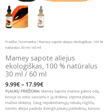
Pradžia
/
Kosmetika
/ Mamey sapote aliejus ekologiškas, 100 %
natūralus 30 ml / 60 ml
Mamey sapote aliejus
ekologiškas, 100 % natūralus
30 ml / 60 ml
9.99
€
–
17.99
€
PLAUKŲ PRIEŽIŪRAI.
Mamey Sapote maitina galvos odą,
kovoja su odos sausumu ir ją drėkina, stiprina plaukus,
mažina slinkimą. Daug nepakeičiamųjų riebalų rūgščių
turintis aliejus padeda išvengti plaukų pažeidimų, kuriuos