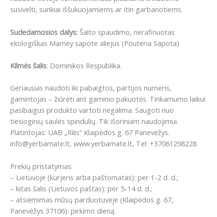
susivelti, sunkiai iššukuojamiems ar itin garbanotiems.
Sudedamosios dalys
:
Šalto spaudimo, nerafinuotas
ekologiškas Mamey sapote aliejus (Pouteria Sapota)
Kilmės šalis
: Dominikos Respublika.
Geriausias naudoti iki pabaigtos, partijos numeris,
gamintojas – žiūrėti ant gaminio pakuotės. Tinkamumo laikui
pasibaigus produkto vartoti negalima. Saugoti nuo
tiesioginių saulės spindulių. Tik išoriniam naudojimui.
Platintojas: UAB „Rilis“ Klaipėdos g. 67 Panevėžys.
info@yerbamate.lt, www.yerbamate.lt, Tel: +37061298228
Prekių pristatymas:
– Lietuvoje (kurjeris arba paštomatas): per 1-2 d. d.;
– kitas šalis (Lietuvos paštas): per 5-14 d. d.;
– atsiėmimas mūsų parduotuvėje (Klaipėdos g. 67,
Panevėžys 37106): pirkimo dieną.