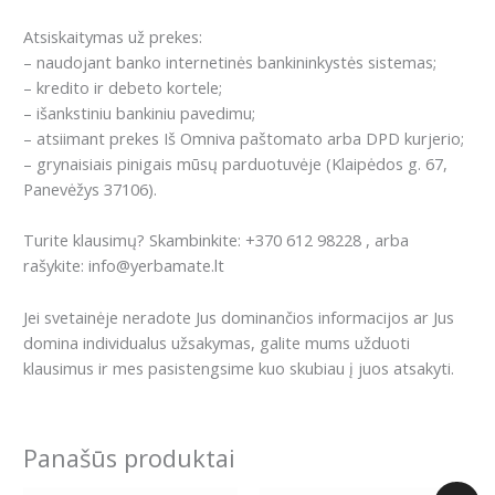
Atsiskaitymas už prekes:
– naudojant banko internetinės bankininkystės sistemas;
– kredito ir debeto kortele;
– išankstiniu bankiniu pavedimu;
– atsiimant prekes Iš Omniva paštomato arba DPD kurjerio;
– grynaisiais pinigais mūsų parduotuvėje (Klaipėdos g. 67,
Panevėžys 37106).
Turite klausimų? Skambinkite: +370 612 98228 , arba
rašykite: info@yerbamate.lt
Jei svetainėje neradote Jus dominančios informacijos ar Jus
domina individualus užsakymas, galite mums užduoti
klausimus ir mes pasistengsime kuo skubiau į juos atsakyti.
Panašūs produktai