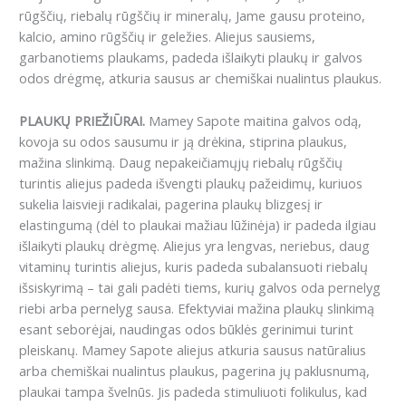
rūgščių, riebalų rūgščių ir mineralų, Jame gausu proteino,
kalcio, amino rūgščių ir geležies. Aliejus sausiems,
garbanotiems plaukams, padeda išlaikyti plaukų ir galvos
odos drėgmę, atkuria sausus ar chemiškai nualintus plaukus.
PLAUKŲ PRIEŽIŪRAI.
Mamey Sapote maitina galvos odą,
kovoja su odos sausumu ir ją drėkina, stiprina plaukus,
mažina slinkimą. Daug nepakeičiamųjų riebalų rūgščių
turintis aliejus padeda išvengti plaukų pažeidimų, kuriuos
sukelia laisvieji radikalai, pagerina plaukų blizgesį ir
elastingumą (dėl to plaukai mažiau lūžinėja) ir padeda ilgiau
išlaikyti plaukų drėgmę. Aliejus yra lengvas, neriebus, daug
vitaminų turintis aliejus, kuris padeda subalansuoti riebalų
išsiskyrimą – tai gali padėti tiems, kurių galvos oda pernelyg
riebi arba pernelyg sausa. Efektyviai mažina plaukų slinkimą
esant seborėjai, naudingas odos būklės gerinimui turint
pleiskanų. Mamey Sapote aliejus atkuria sausus natūralius
arba chemiškai nualintus plaukus, pagerina jų paklusnumą,
plaukai tampa švelnūs. Jis padeda stimuliuoti folikulus, kad