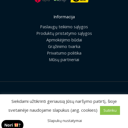
Informacija
Paslaugų teikimo sąlygos
Produktų pristatymo sąlygos
Apmokėjimo būdai
Grąžinimo tvarka
Privatumo politika
Mūsų partneriai
2026 © Visos teisės saugomos | UAB „Rilis“
Siekdami užtikrinti geriausią Jūsų naršymo patirtį, šioje
svetainėje naudojame slapukus (ang. cookies)
Sutinku
Sprendimas:
MEDIAERN
Slapukų nustatymai
Nori
?