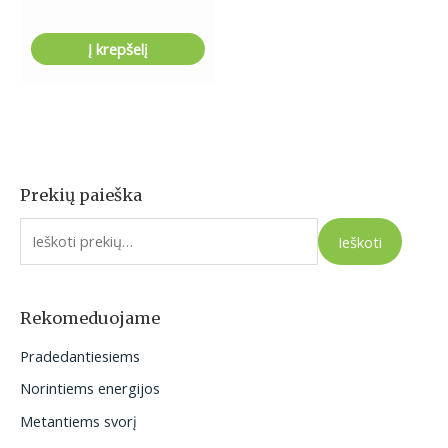
Į krepšelį
Prekių paieška
I
e
Ieškoti
š
k
o
Rekomeduojame
t
Pradedantiesiems
i
Norintiems energijos
:
Metantiems svorį