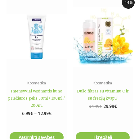
Price
Original
Current
This
-14%
range:
price
price
product
6.99€
was:
is:
has
through
34.99€.
29.99€.
12.99€
multiple
variants.
The
options
may
be
chosen
on
the
Kosmetika
Kosmetika
product
Intensyviai vėsinantis kūno
Dušo filtras su vitaminu C ir
page
priežiūros gelis 50ml / 100ml /
su frezijų kvapu!
200ml
34.99
€
29.99
€
6.99
€
–
12.99
€
Pasirinkti savybes
Į krepšelį