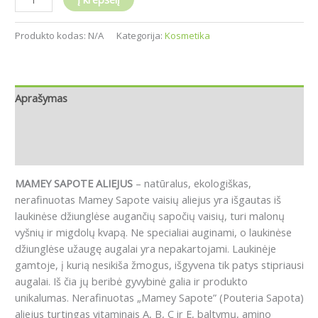
Produkto kodas:
N/A
Kategorija:
Kosmetika
Aprašymas
Papildoma informacija
Atsiliepimai (0)
MAMEY SAPOTE ALIEJUS
– natūralus, ekologiškas,
nerafinuotas Mamey Sapote vaisių aliejus yra išgautas iš
laukinėse džiunglėse augančių sapočių vaisių, turi malonų
vyšnių ir migdolų kvapą. Ne specialiai auginami, o laukinėse
džiunglėse užaugę augalai yra nepakartojami. Laukinėje
gamtoje, į kurią nesikiša žmogus, išgyvena tik patys stipriausi
augalai. Iš čia jų beribė gyvybinė galia ir produkto
unikalumas. Nerafinuotas „Mamey Sapote” (Pouteria Sapota)
aliejus turtingas vitaminais A, B, C ir E, baltymų, amino