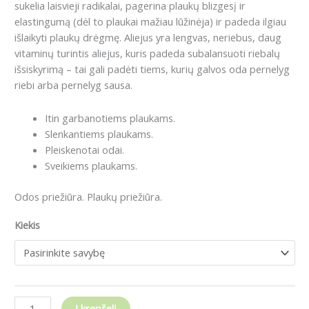
sukelia laisvieji radikalai, pagerina plaukų blizgesį ir
elastingumą (dėl to plaukai mažiau lūžinėja) ir padeda ilgiau
išlaikyti plaukų drėgmę. Aliejus yra lengvas, neriebus, daug
vitaminų turintis aliejus, kuris padeda subalansuoti riebalų
išsiskyrimą – tai gali padėti tiems, kurių galvos oda pernelyg
riebi arba pernelyg sausa.
Itin garbanotiems plaukams.
Slenkantiems plaukams.
Pleiskenotai odai.
Sveikiems plaukams.
Odos priežiūra. Plaukų priežiūra.
Kiekis
Į krepšelį