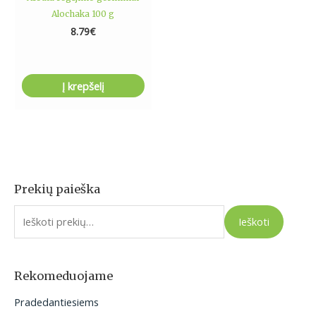
Alochaka 100 g
8.79
€
Į krepšelį
Prekių paieška
I
e
Ieškoti
š
k
o
Rekomeduojame
t
Pradedantiesiems
i