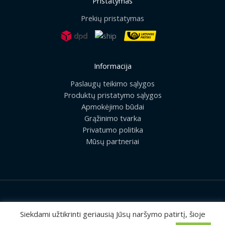
Pristatymas
Prekių pristatymas
Informacija
Paslaugų teikimo sąlygos
Produktų pristatymo sąlygos
Apmokėjimo būdai
Grąžinimo tvarka
Privatumo politika
Mūsų partneriai
2026 © Visos teisės saugomos | UAB „Rilis“
Siekdami užtikrinti geriausią Jūsų naršymo patirtį, šioje