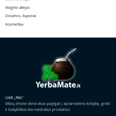
Magnio aliejus
Dovanos, kuponai
Kosmetika
UAB „Rilis“
Mūsų įmonė skiria visas pajėgas į aptarnavimo kokybę, greiti
ir kokybiškus bei natūralius produktus.