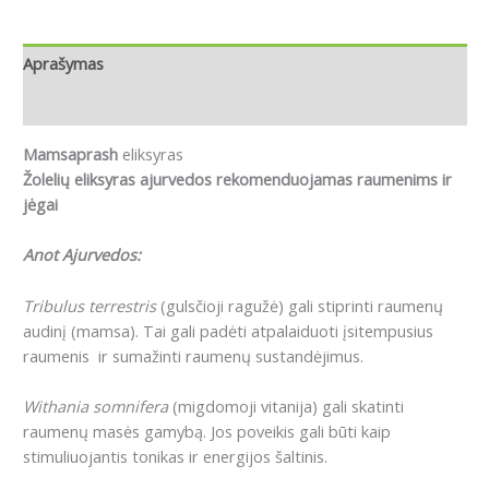
Aprašymas
Atsiliepimai (0)
Mamsaprash
eliksyras
Žolelių eliksyras ajurvedos rekomenduojamas raumenims ir
jėgai
Anot Ajurvedos:
Tribulus terrestris
(gulsčioji ragužė) gali stiprinti raumenų
audinį (mamsa). Tai gali padėti atpalaiduoti įsitempusius
raumenis ir sumažinti raumenų sustandėjimus.
Withania somnifera
(migdomoji vitanija) gali skatinti
raumenų masės gamybą. Jos poveikis gali būti kaip
stimuliuojantis tonikas ir energijos šaltinis.