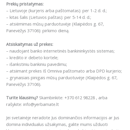
Prekių pristatymas:
– Lietuvoje (kurjeris arba paštomatas): per 1-2 d. d.;
– kitas šalis (Lietuvos paštas): per 5-14 d. d.;
– atsiėmimas mūsų parduotuvėje (Klaipėdos g. 67,
Panevėžys 37106): pirkimo dieną.
Atsiskaitymas už prekes:
– naudojant banko internetinės bankininkystės sistemas;
– kredito ir debeto kortele;
– išankstiniu bankiniu pavedimu;
– atsiimant prekes Iš Omniva paštomato arba DPD kurjerio;
– grynaisiais pinigais mūsų parduotuvėje (Klaipėdos g. 67,
Panevėžys 37106).
Turite klausimų?
Skambinkite: +370 612 98228 , arba
rašykite: info@yerbamate.lt
Jei svetainėje neradote Jus dominančios informacijos ar Jus
domina individualus užsakymas, galite mums užduoti