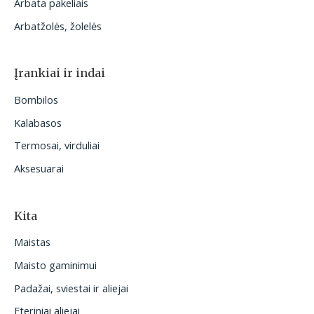
Arbata pakeliais
Arbatžolės, žolelės
Įrankiai ir indai
Bombilos
Kalabasos
Termosai, virduliai
Aksesuarai
Kita
Maistas
Maisto gaminimui
Padažai, sviestai ir aliejai
Eteriniai aliejai