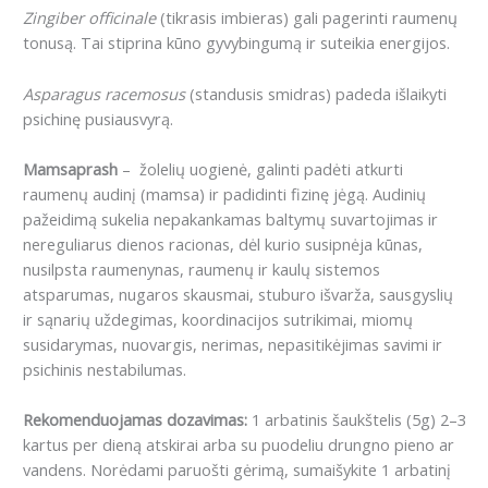
Zingiber officinale
(tikrasis imbieras) gali pagerinti raumenų
tonusą. Tai stiprina kūno gyvybingumą ir suteikia energijos.
Asparagus racemosus
(standusis smidras) padeda išlaikyti
psichinę pusiausvyrą.
Mamsaprash
– žolelių uogienė, galinti padėti atkurti
raumenų audinį (mamsa) ir padidinti fizinę jėgą. Audinių
pažeidimą sukelia nepakankamas baltymų suvartojimas ir
nereguliarus dienos racionas, dėl kurio susipnėja kūnas,
nusilpsta raumenynas, raumenų ir kaulų sistemos
atsparumas, nugaros skausmai, stuburo išvarža, sausgyslių
ir sąnarių uždegimas, koordinacijos sutrikimai, miomų
susidarymas, nuovargis, nerimas, nepasitikėjimas savimi ir
psichinis nestabilumas.
Rekomenduojamas dozavimas:
1 arbatinis šaukštelis (5g) 2–3
kartus per dieną atskirai arba su puodeliu drungno pieno ar
vandens. Norėdami paruošti gėrimą, sumaišykite 1 arbatinį