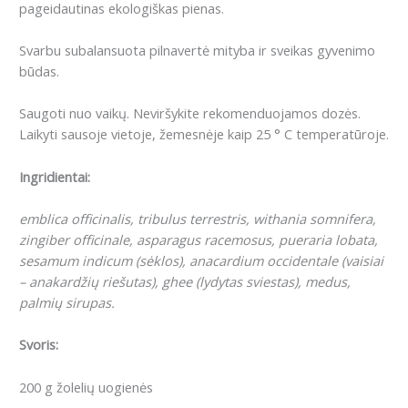
pageidautinas ekologiškas pienas.
Svarbu subalansuota pilnavertė mityba ir sveikas gyvenimo
būdas.
Saugoti nuo vaikų. Neviršykite rekomenduojamos dozės.
Laikyti sausoje vietoje, žemesnėje kaip 25 ° C temperatūroje.
Ingridientai:
emblica officinalis, tribulus terrestris, withania somnifera,
zingiber officinale, asparagus racemosus, pueraria lobata,
sesamum indicum (sėklos), anacardium occidentale (vaisiai
– anakardžių riešutas), ghee (lydytas sviestas), medus,
palmių sirupas.
Svoris:
200 g žolelių uogienės