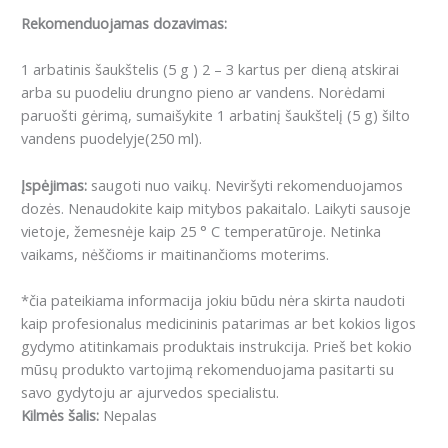
Rekomenduojamas dozavimas:
1 arbatinis šaukštelis (5 g ) 2 – 3 kartus per dieną atskirai
arba su puodeliu drungno pieno ar vandens. Norėdami
paruošti gėrimą, sumaišykite 1 arbatinį šaukštelį (5 g) šilto
vandens puodelyje(250 ml).
Įspėjimas:
saugoti nuo vaikų. Neviršyti rekomenduojamos
dozės. Nenaudokite kaip mitybos pakaitalo. Laikyti sausoje
vietoje, žemesnėje kaip 25 ° C temperatūroje. Netinka
vaikams, nėščioms ir maitinančioms moterims.
*čia pateikiama informacija jokiu būdu nėra skirta naudoti
kaip profesionalus medicininis patarimas ar bet kokios ligos
gydymo atitinkamais produktais instrukcija. Prieš bet kokio
mūsų produkto vartojimą rekomenduojama pasitarti su
savo gydytoju ar ajurvedos specialistu.
Kilmės šalis:
Nepalas