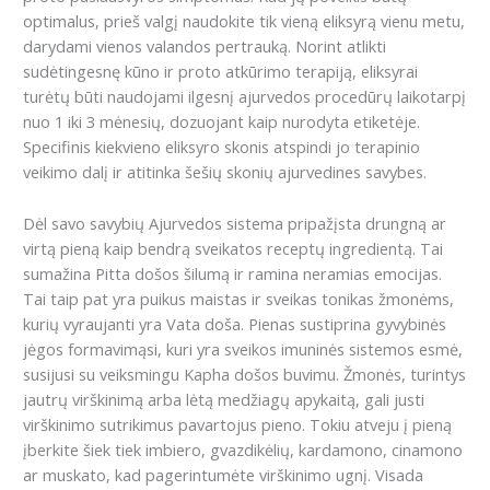
optimalus, prieš valgį naudokite tik vieną eliksyrą vienu metu,
darydami vienos valandos pertrauką. Norint atlikti
sudėtingesnę kūno ir proto atkūrimo terapiją, eliksyrai
turėtų būti naudojami ilgesnį ajurvedos procedūrų laikotarpį
nuo 1 iki 3 mėnesių, dozuojant kaip nurodyta etiketėje.
Specifinis kiekvieno eliksyro skonis atspindi jo terapinio
veikimo dalį ir atitinka šešių skonių ajurvedines savybes.
Dėl savo savybių Ajurvedos sistema pripažįsta drungną ar
virtą pieną kaip bendrą sveikatos receptų ingredientą. Tai
sumažina Pitta došos šilumą ir ramina neramias emocijas.
Tai taip pat yra puikus maistas ir sveikas tonikas žmonėms,
kurių vyraujanti yra Vata doša. Pienas sustiprina gyvybinės
jėgos formavimąsi, kuri yra sveikos imuninės sistemos esmė,
susijusi su veiksmingu Kapha došos buvimu. Žmonės, turintys
jautrų virškinimą arba lėtą medžiagų apykaitą, gali justi
virškinimo sutrikimus pavartojus pieno. Tokiu atveju į pieną
įberkite šiek tiek imbiero, gvazdikėlių, kardamono, cinamono
ar muskato, kad pagerintumėte virškinimo ugnį. Visada