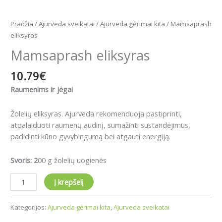
Pradžia
/
Ajurveda sveikatai
/
Ajurveda gėrimai kita
/ Mamsaprash
eliksyras
Mamsaprash eliksyras
10.79
€
Raumenims ir jėgai
Žolelių eliksyras. Ajurveda rekomenduoja pastiprinti,
atpalaiduoti raumenų audinį, sumažinti sustandėjimus,
padidinti kūno gyvybingumą bei atgauti energiją.
Svoris: 2
00 g žolelių uogienės
Į krepšelį
Kategorijos:
Ajurveda gėrimai kita
,
Ajurveda sveikatai