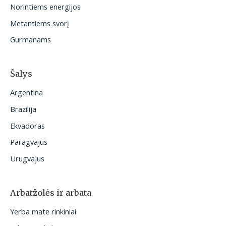
Norintiems energijos
:
Metantiems svorį
Gurmanams
Šalys
Argentina
Brazilija
Ekvadoras
Paragvajus
Urugvajus
Arbatžolės ir arbata
Yerba mate rinkiniai