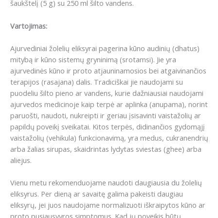
šaukštelį (5 g) su 250 ml šilto vandens.
Vartojimas:
Ajurvediniai žolelių eliksyrai pagerina kūno audinių (dhatus)
mitybą ir kūno sistemų gryninimą (srotamsi). Jie yra
ajurvedinės kūno ir proto atjauninamosios bei atgaivinančios
terapijos (rasajana) dalis. Tradiciškai jie naudojami su
puodeliu šilto pieno ar vandens, kurie dažniausiai naudojami
ajurvedos medicinoje kaip terpė ar aplinka (anupama), norint
paruošti, naudoti, nukreipti ir geriau įsisavinti vaistažolių ar
papildų poveikį sveikatai. Kitos terpės, didinančios gydomąjį
vaistažolių (vehikula) funkcionavimą, yra medus, cukranendrių
arba žalias sirupas, skaidrintas lydytas sviestas (ghee) arba
aliejus.
Vienu metu rekomenduojame naudoti daugiausia du žolelių
eliksyrus. Per dieną ar savaitę galima pakeisti daugiau
eliksyrų, jei juos naudojame normalizuoti iškraipytos kūno ar
proto pusiausvyros simptomus. Kad jų poveikis būtų