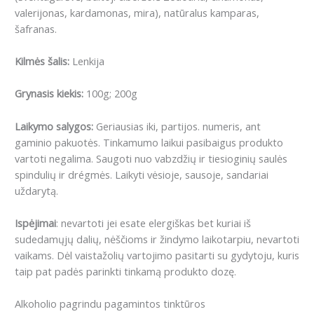
valerijonas, kardamonas, mira), natūralus kamparas,
šafranas.
Kilmės šalis:
Lenkija
Grynasis kiekis:
100g; 200g
Laikymo salygos:
Geriausias iki, partijos. numeris, ant
gaminio pakuotės. Tinkamumo laikui pasibaigus produkto
vartoti negalima. Saugoti nuo vabzdžių ir tiesioginių saulės
spindulių ir drégmės. Laikyti vėsioje, sausoje, sandariai
uždarytą.
Ispėjimai
: nevartoti jei esate elergiškas bet kuriai iš
sudedamųjų dalių, nėščioms ir žindymo laikotarpiu, nevartoti
vaikams. D
ėl vaistažolių vartojimo pasitarti su gydytoju, kuris
taip pat padės parinkti tinkamą produkto dozę.
Alkoholio pagrindu pagamintos tinktūros