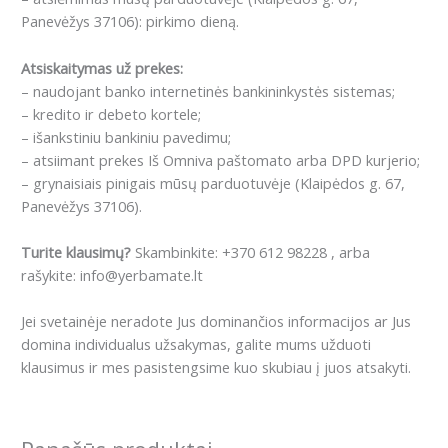
Panevėžys 37106): pirkimo dieną.
Atsiskaitymas už prekes:
– naudojant banko internetinės bankininkystės sistemas;
– kredito ir debeto kortele;
– išankstiniu bankiniu pavedimu;
– atsiimant prekes Iš Omniva paštomato arba DPD kurjerio;
– grynaisiais pinigais mūsų parduotuvėje (Klaipėdos g. 67,
Panevėžys 37106).
Turite klausimų?
Skambinkite: +370 612 98228 , arba
rašykite: info@yerbamate.lt
Jei svetainėje neradote Jus dominančios informacijos ar Jus
domina individualus užsakymas, galite mums užduoti
klausimus ir mes pasistengsime kuo skubiau į juos atsakyti.