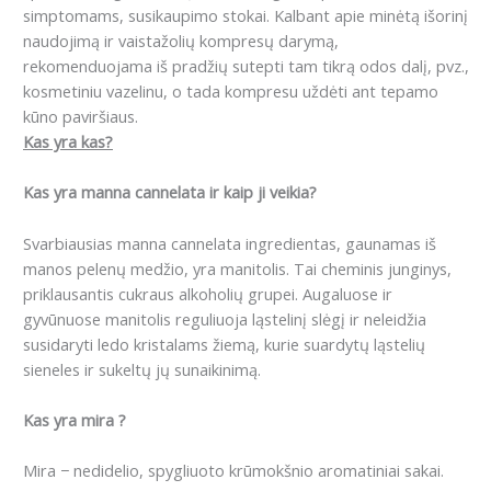
simptomams, susikaupimo stokai.
Kalbant apie minėtą išorinį
naudojimą ir vaistažolių kompresų darymą,
rekomenduojama iš pradžių sutepti tam tikrą odos dalį, pvz.,
kosmetiniu vazelinu, o tada kompresu uždėti ant tepamo
kūno paviršiaus.
Kas yra kas?
Kas yra manna cannelata ir kaip ji veikia?
Svarbiausias manna cannelata ingredientas, gaunamas iš
manos pelenų medžio, yra manitolis.
Tai cheminis junginys,
priklausantis cukraus alkoholių grupei.
Augaluose ir
gyvūnuose manitolis reguliuoja ląstelinį slėgį ir neleidžia
susidaryti ledo kristalams žiemą, kurie suardytų ląstelių
sieneles ir sukeltų jų sunaikinimą.
Kas yra mira ?
Mira − nedidelio, spygliuoto krūmokšnio aromatiniai sakai.