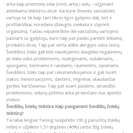
arba kaip priemonę odai įtrinti, arba į vidų – užgeriant
atitinkama tinktūros doze.
Kai kurie žmonės vaistažoles
vartoja ne tik kaip tam tikros ligos gydymo dalį, bet ir
profilaktiškai, norėdami džiaugtis sveikata ir stiprinti
organizmą.
Tačiau nepamirškite dėl vaistažolių vartojimo
pasitarti su gydytoju, kuris taip pat padės parinkti tinkamą
produkto dozę.
Taip pat verta atlikti alergijos odos testą.
Švediškos žolės gali būti naudojamos daugeliui negalavimų.
Jie tinka odos problemoms, nudegimams, nušalimams,
spuogams, bėrimams ir randams, r
aumenims, sąnariams.
Švediškos žolės taip pat rekomenduojamos ir gali turėti
įtakos: menstruacijoms, dantims, migrenai, skaudančiai
gerklei, karščiavimui.
Taip pat esant pūslėms, skrandžio
problemoms, vidurių pūtimui arba jei kenčiate nuo apetito
stokos.
Švediškų žolelių tinktūra
Kaip pasigaminti švediškų žolelių
tinktūrą?
Tai labai lengva!
Tiesiog nusipirkite 100 g paruoštą žolelių
mišinį ir užpilkite 1,5 l degtinės (40%) (arba 50g žolelių