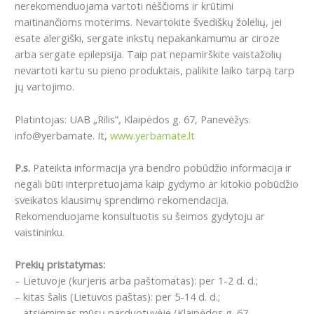
nerekomenduojama vartoti nėščioms ir krūtimi
maitinančioms moterims.
Nevartokite švediškų žolelių, jei
esate alergiški, sergate inkstų nepakankamumu ar ciroze
arba sergate epilepsija.
Taip pat nepamirškite vaistažolių
nevartoti kartu su pieno produktais, palikite laiko tarpą tarp
jų vartojimo.
Platintojas: UAB „Rilis”, Klaipėdos g. 67, Panevėžys.
info@yerbamate. It,
www.yerbamate.lt
P.s.
Pateikta informacija yra bendro pobūdžio informacija ir
negali būti interpretuojama kaip gydymo ar kitokio pobūdžio
sveikatos klausimų sprendimo rekomendacija.
Rekomenduojame konsultuotis su šeimos gydytoju ar
vaistininku.
Prekių pristatymas:
– Lietuvoje (kurjeris arba paštomatas): per 1-2 d. d.;
– kitas šalis (Lietuvos paštas): per 5-14 d. d.;
– atsiėmimas mūsų parduotuvėje (Klaipėdos g. 67,