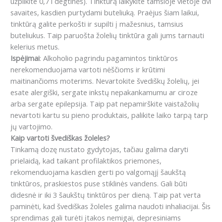
užpilkite 0,7 l degtinės).
Tinktūrą laikykite tamsioje vietoje dvi
savaites, kasdien purtydami buteliuką.
Praėjus šiam laikui,
tinktūrą galite perkošti ir supilti į mažesnius, tamsius
buteliukus.
Taip paruošta žolelių tinktūra gali jums tarnauti
kelerius metus.
Ispėjimai
: Alkoholio pagrindu pagamintos tinktūros
nerekomenduojama vartoti nėščioms ir krūtimi
maitinančioms moterims. Nevartokite švediškų žolelių, jei
esate alergiški, sergate inkstų nepakankamumu ar ciroze
arba sergate epilepsija. Taip pat nepamirškite vaistažolių
nevartoti kartu su pieno produktais, palikite laiko tarpą tarp
jų vartojimo.
Kaip vartoti švediškas žoleles?
Tinkamą dozę nustato gydytojas, tačiau galima daryti
prielaidą, kad taikant profilaktikos priemones,
rekomenduojama kasdien gerti po valgomąjį šaukštą
tinktūros, praskiestos puse stiklinės vandens.
G
ali būti
didesnė ir iki 3 šaukštų tinktūros per dieną.
Taip pat verta
paminėti, kad švediškas žoleles galima naudoti inhaliacijai.
Šis
sprendimas gali turėti įtakos nemigai, depresiniams