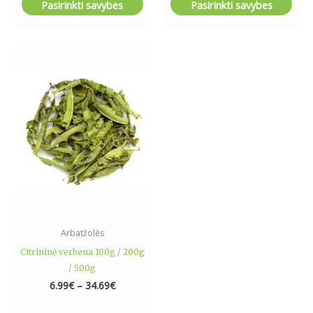
Pasirinkti savybes
Pasirinkti savybes
Price
This
range:
product
6.99€
has
through
34.69€
multiple
variants.
The
options
may
be
chosen
on
the
Arbatžolės
product
Citrininė verbena 100g / 200g
page
/ 500g
6.99
€
–
34.69
€