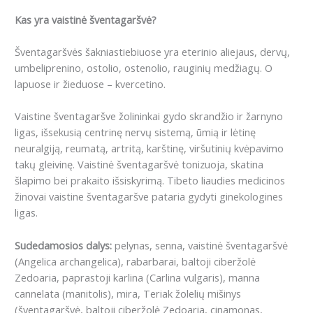
Kas yra
vaistinė šventagaršvė
?
Šventagaršvės šakniastiebiuose yra eterinio aliejaus, dervų,
umbeliprenino, ostolio, ostenolio, rauginių medžiagų. O
lapuose ir žieduose – kvercetino.
Vaistine šventagaršve žolininkai gydo skrandžio ir žarnyno
ligas, išsekusią centrinę nervų sistemą, ūmią ir lėtinę
neuralgiją, reumatą, artritą, karštinę, viršutinių kvėpavimo
takų gleivinę. Vaistinė šventagaršvė tonizuoja, skatina
šlapimo bei prakaito išsiskyrimą. Tibeto liaudies medicinos
žinovai vaistine šventagaršve pataria gydyti ginekologines
ligas.
Sudedamosios dalys:
pelynas, senna, vaistinė šventagaršvė
(
Angelica archangelica
),
rabarbarai, baltoji ciberžolė
Zedoaria, paprastoji karlina (Carlina vulgaris), manna
cannelata (manitolis),
mira, Teriak žolelių mišinys
(šventagaršvė, baltoji ciberžolė Zedoaria, cinamonas,