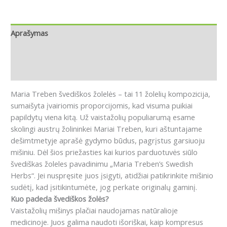
Aprašymas
Papildoma informacija
Atsiliepimai (0)
Maria Treben švediškos žolelės
– tai 11 žolelių kompozicija,
sumaišyta įvairiomis proporcijomis, kad visuma puikiai
papildytų viena kitą.
Už vaistažolių populiarumą esame
skolingi austrų žolininkei Mariai Treben, kuri aštuntajame
dešimtmetyje aprašė gydymo būdus, pagrįstus garsiuoju
mišiniu.
Dėl šios priežasties kai kurios parduotuvės siūlo
švediškas žoleles pavadinimu „Maria Treben’s Swedish
Herbs“.
Jei nuspręsite juos įsigyti, atidžiai patikrinkite mišinio
sudėtį, kad įsitikintumėte, jog perkate originalų gaminį.
Kuo padeda švediškos žolės?
Vaistažolių mišinys plačiai naudojamas natūralioje
medicinoje.
Juos galima naudoti išoriškai, kaip kompresus