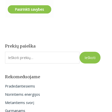
Pasirinkti savybes
Prekių paieška
I
e
Ieškoti
š
k
o
Rekomeduojame
t
Pradedantiesiems
i
Norintiems energijos
:
Metantiems svorį
Gurmanams