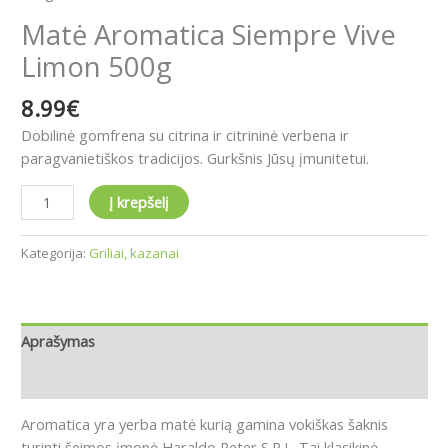
Matė Aromatica Siempre Vive
Limon 500g
8.99
€
Dobilinė gomfrena su
citrina ir citrininė verben
a ir
paragvanietiškos tradicijos. Gurkšnis Jūsų įmunitetui.
Į krepšelį
Kategorija:
Griliai, kazanai
Aprašymas
Atsiliepimai (0)
Aromatica yra yerba matė kurią gamina vokiškas šaknis
turinti šeimos įmonė Haraldo Peter S.R.L.
Tai klasikinė