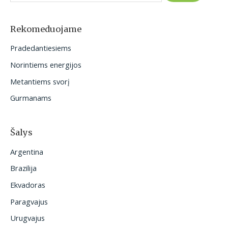
k
o
Rekomeduojame
t
Pradedantiesiems
i
Norintiems energijos
:
Metantiems svorį
Gurmanams
Šalys
Argentina
Brazilija
Ekvadoras
Paragvajus
Urugvajus