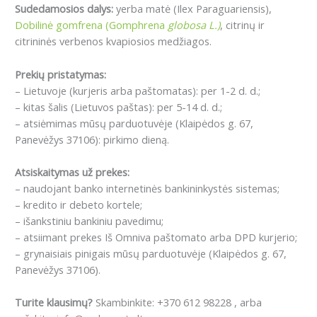
Sudedamosios dalys:
yerba matė (Ilex Paraguariensis),
Dobilinė gomfrena (Gomphrena
globosa L.)
, citrinų ir
citrininės verbenos kvapiosios medžiagos.
Prekių pristatymas:
– Lietuvoje (kurjeris arba paštomatas): per 1-2 d. d.;
– kitas šalis (Lietuvos paštas): per 5-14 d. d.;
– atsiėmimas mūsų parduotuvėje (Klaipėdos g. 67,
Panevėžys 37106): pirkimo dieną.
Atsiskaitymas už prekes:
– naudojant banko internetinės bankininkystės sistemas;
– kredito ir debeto kortele;
– išankstiniu bankiniu pavedimu;
– atsiimant prekes Iš Omniva paštomato arba DPD kurjerio;
– grynaisiais pinigais mūsų parduotuvėje (Klaipėdos g. 67,
Panevėžys 37106).
Turite klausimų?
Skambinkite: +370 612 98228 , arba