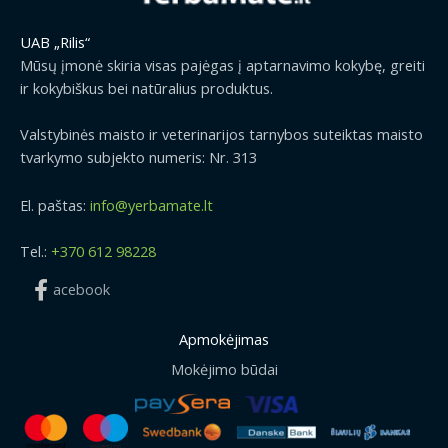
UAB „Rilis“
Mūsų įmonė skiria visas pajėgas į aptarnavimo kokybę, greiti
ir kokybiškus bei natūralius produktus.
Valstybinės maisto ir veterinarijos tarnybos suteiktas maisto
tvarkymo subjekto numeris: Nr. 313
El. paštas:
info@yerbamate.lt
Tel.:
+370 612 98228
acebook
Apmokėjimas
Mokėjimo būdai