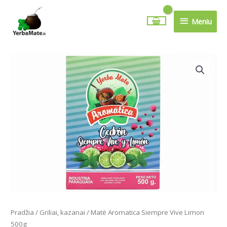
Pereiti
Meniu
prie
Meniu
turinio
produkto
kiekis:
Matė
Aromatica
Siempre
Vive
Limon
500g
Pradžia
/
Griliai, kazanai
/ Matė Aromatica Siempre Vive Limon
500g