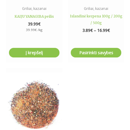
the
Griliai, kazanai
Griliai, kazanai
product
Islandinė kerpena 100g / 200g
KAIJU YANAGIBA peilis
page
/ 500g
39.99
€
39.99
€
/kg
3.89
€
–
16.99
€
Į krepšelį
Pasirinkti savybes
Price
This
range:
product
1.99€
has
through
5.79€
multiple
variants.
The
options
may
be