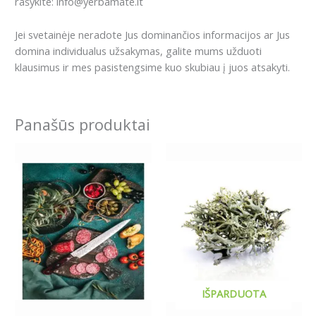
rašykite: info@yerbamate.lt
Jei svetainėje neradote Jus dominančios informacijos ar Jus
domina individualus užsakymas, galite mums užduoti
klausimus ir mes pasistengsime kuo skubiau į juos atsakyti.
Panašūs produktai
Price
This
range:
product
3.89€
has
through
16.99€
multiple
variants.
The
options
may
be
IŠPARDUOTA
chosen
on