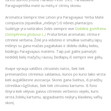
Paragvajietiška matė su mėtų ir citrinų skoniu.
Aromatica Siempre Vive Limon yra Paragvajaus Yerba Matė
compuesta (ispaniškai „mišinys“) iš nišinės plantacijos.
Sudėtyje yra natūralios žolės siempre vive
Dobilinė gomfrena
(Gomphrena
globosa L.)
.
Praturtintas aromatais: citrina ir
citrininė verbena.
Žolė yra vidutinio ir smulkiai sumaltų lapų
mišinys su gana mažais pagaliukais ir dideliu dulkių kiekiu,
būdingu Paragvajaus matėms.
Taip pat galite pamatyti
nedidelį kiekį mažyčių rausvų žiedlapių iš siempre vive gėlių.
Kvape vyrauja saldžios citrusinės natos, šiek tiek
primenančios citrininius saldainius, kurios po kurio laiko virsta
kiek augališkesne asociacija.
Skonis gana švelnus, iš pradžių
citriniškai rūgštokas, šiek tiek citrusinio kartumo.
Iš fono
išnyra kiek vėlyvas gaivus citrininės verbenos vėjelis, kuris
virsta žolelių kartumu, apgaubiantis neįkyrų klasikinių vaflių
skonį.