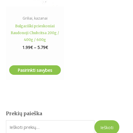
chosen
on
the
Griliai, kazanai
product
Bulgariški prieskoniai
page
Raudonoji Chubritsa 200g /
400g / 600g
1.99
€
–
5.79
€
Pasirinkti savybes
Prekių paieška
I
e
Ieškoti
š