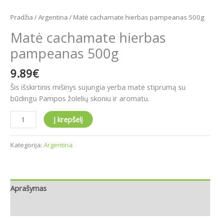
Pradžia
/
Argentina
/ Matė cachamate hierbas pampeanas 500g
Matė cachamate hierbas
pampeanas 500g
9.89
€
Šis išskirtinis mišinys sujungia yerba matė stiprumą su
būdingu Pampos žolelių skoniu ir aromatu
.
Į krepšelį
Kategorija:
Argentina
Aprašymas
Atsiliepimai (0)