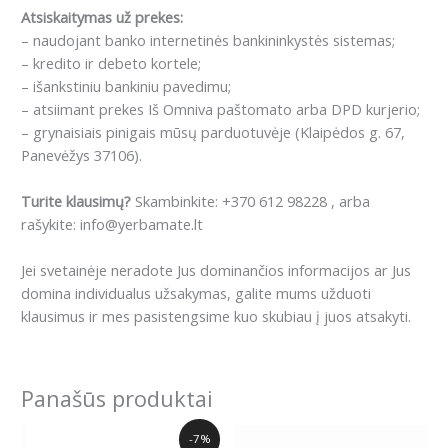
Atsiskaitymas už prekes:
– naudojant banko internetinės bankininkystės sistemas;
– kredito ir debeto kortele;
– išankstiniu bankiniu pavedimu;
– atsiimant prekes Iš Omniva paštomato arba DPD kurjerio;
– grynaisiais pinigais mūsų parduotuvėje (Klaipėdos g. 67,
Panevėžys 37106).
Turite klausimų?
Skambinkite: +370 612 98228 , arba
rašykite: info@yerbamate.lt
Jei svetainėje neradote Jus dominančios informacijos ar Jus
domina individualus užsakymas, galite mums užduoti
klausimus ir mes pasistengsime kuo skubiau į juos atsakyti.
Panašūs produktai
Price
Price
This
This
-7%