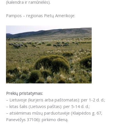
(kalendra ir ramūnėlės).
Pampos – regionas Pietų Amerikoje:
Prekių pristatymas:
– Lietuvoje (kurjeris arba paštomatas): per 1-2 d. d.;
– kitas šalis (Lietuvos paštas): per 5-14 d. d.;
– atsiėmimas mūsų parduotuvėje (Klaipėdos g. 67,
Panevėžys 37106): pirkimo dieną.