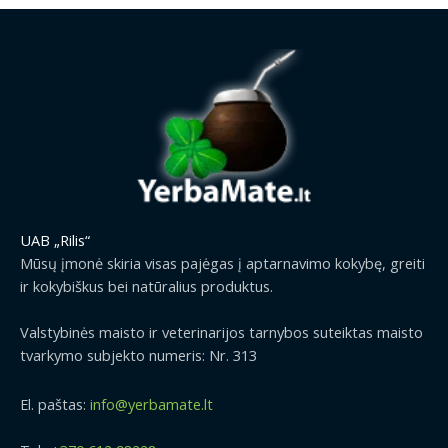
UAB „Rilis“
Mūsų įmonė skiria visas pajėgas į aptarnavimo kokybę, greiti
ir kokybiškus bei natūralius produktus.
Valstybinės maisto ir veterinarijos tarnybos suteiktas maisto
tvarkymo subjekto numeris: Nr. 313
El. paštas:
info@yerbamate.lt