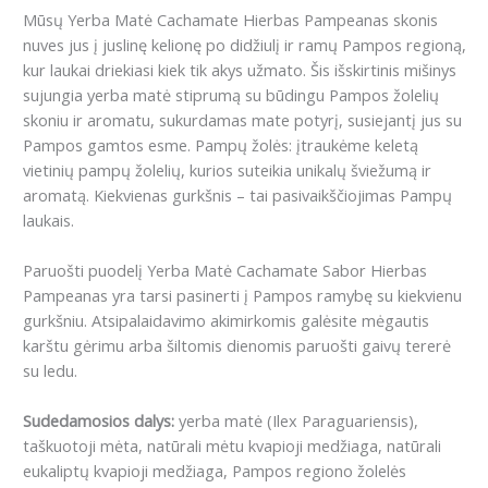
Mūsų Yerba Matė Cachamate Hierbas Pampeanas skonis
nuves jus į juslinę kelionę po didžiulį ir ramų Pampos regioną,
kur laukai driekiasi kiek tik akys užmato.
Šis išskirtinis mišinys
sujungia yerba matė stiprumą su būdingu Pampos žolelių
skoniu ir aromatu, sukurdamas mate potyrį, susiejantį jus su
Pampos gamtos esme.
Pampų žolės: įtraukėme keletą
vietinių pampų žolelių, kurios suteikia unikalų šviežumą ir
aromatą.
Kiekvienas gurkšnis – tai pasivaikščiojimas Pampų
laukais.
Paruošti puodelį Yerba Matė Cachamate Sabor Hierbas
Pampeanas yra tarsi pasinerti į Pampos ramybę su kiekvienu
gurkšniu.
Atsipalaidavimo akimirkomis galėsite mėgautis
karštu gėrimu arba šiltomis dienomis paruošti gaivų tererė
su ledu.
Sudedamosios dalys:
yerba matė (Ilex Paraguariensis),
taškuotoji mėta, natūrali mėtu kvapioji medžiaga, natūrali
eukaliptų kvapioji medžiaga, Pampos regiono žolelės