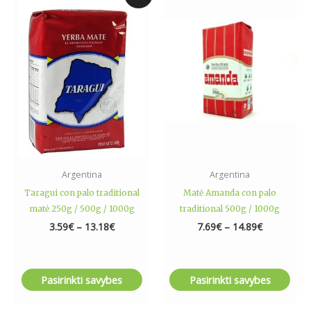
range:
range:
product
product
3.59€
7.69€
has
has
through
through
13.18€
14.89€
multiple
multiple
variants.
variants.
The
The
options
options
may
may
be
be
chosen
chosen
on
on
the
the
Argentina
Argentina
product
product
Taragui con palo traditional
Matė Amanda con palo
page
page
matė 250g / 500g / 1000g
traditional 500g / 1000g
3.59
€
–
13.18
€
7.69
€
–
14.89
€
Pasirinkti savybes
Pasirinkti savybes