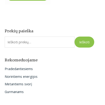
Prekių paieška
I
e
Ieškoti
š
k
o
Rekomeduojame
t
Pradedantiesiems
i
Norintiems energijos
:
Metantiems svorį
Gurmanams