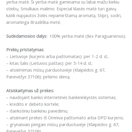
yerba matė. Ši yerba matė gaminama su labai mažu kiekiu
stiebų. Smulkaus malimo. Especial klasės matė turi gaivų
katik nupjautos žolės nepamirštamą aromatą. Stiprį, sodri,
aromatinga Braziliška metė.
Sudedamosios dalys:
100% yerba matė (Ilex Paraguariensis).
Prekių pristatymas:
– Lietuvoje (kurjeris arba paštomatas): per 1-2 d. d.;
– kitas šalis (Lietuvos paštas): per 5-14 d. d.;
– atsiėmimas mūsų parduotuvėje (Klaipėdos g. 67,
Panevėžys 37106): pirkimo dieną.
Atsiskaitymas už prekes:
– naudojant banko internetinės bankininkystės sistemas;
– kredito ir debeto kortele;
– išankstiniu bankiniu pavedimu;
– atsiimant prekes Iš Omniva paštomato arba DPD kurjerio;
– grynaisiais pinigais mūsų parduotuvėje (Klaipėdos g. 67,
Panevėžys 37106).