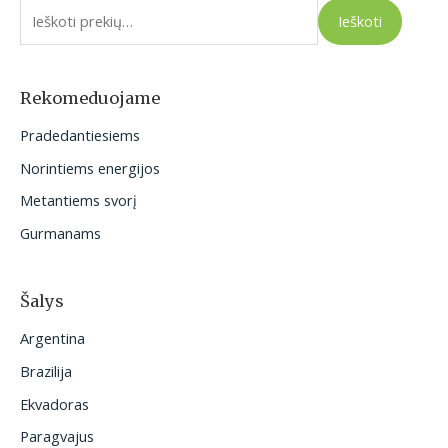
e
Ieškoti
š
k
o
Rekomeduojame
t
Pradedantiesiems
i
Norintiems energijos
:
Metantiems svorį
Gurmanams
Šalys
Argentina
Brazilija
Ekvadoras
Paragvajus