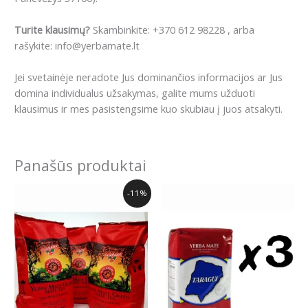
Turite klausimų?
Skambinkite: +370 612 98228 , arba
rašykite: info@yerbamate.lt
Jei svetainėje neradote Jus dominančios informacijos ar Jus
domina individualus užsakymas, galite mums užduoti
klausimus ir mes pasistengsime kuo skubiau į juos atsakyti.
Panašūs produktai
Original
Current
-11%
price
price
was:
is:
26.97€.
23.99€.