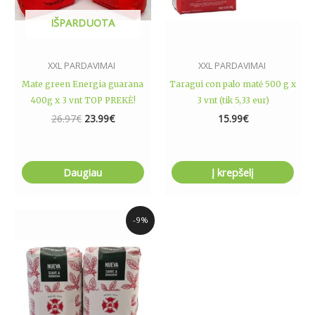
IŠPARDUOTA
XXL PARDAVIMAI
XXL PARDAVIMAI
Mate green Energia guarana
Taragui con palo matė 500 g x
400g x 3 vnt TOP PREKĖ!
3 vnt (tik 5,33 eur)
26.97
€
23.99
€
15.99
€
Daugiau
Į krepšelį
Original
Current
-9%
price
price
was:
is:
30.76€.
27.98€.