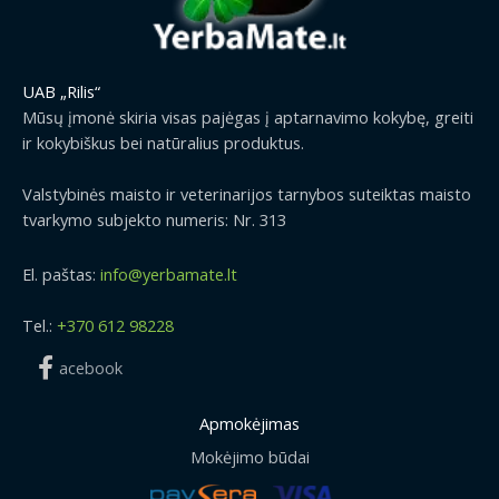
UAB „Rilis“
Mūsų įmonė skiria visas pajėgas į aptarnavimo kokybę, greiti
ir kokybiškus bei natūralius produktus.
Valstybinės maisto ir veterinarijos tarnybos suteiktas maisto
tvarkymo subjekto numeris: Nr. 313
El. paštas:
info@yerbamate.lt
Tel.:
+370 612 98228
acebook
Apmokėjimas
Mokėjimo būdai