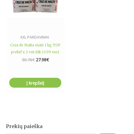
XXL PARDAVIMAI
Cruz de Malta matė 1 kg TOP
prekė! x 2 vnt (tik 13.99 eur)
30.76
€
27.98
€
Į krepšelį
Prekių paieška
I