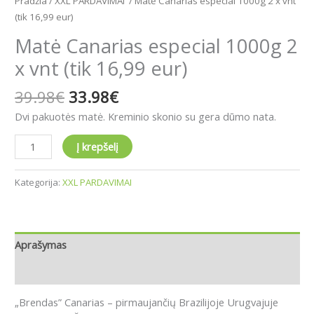
Pradžia
/
XXL PARDAVIMAI
/ Matė Canarias especial 1000g 2 x vnt
(tik 16,99 eur)
Matė Canarias especial 1000g 2
x vnt (tik 16,99 eur)
39.98
€
33.98
€
Dvi pakuotės matė. Kreminio skonio su gera dūmo nata.
Į krepšelį
Kategorija:
XXL PARDAVIMAI
Aprašymas
Atsiliepimai (0)
„Brendas” Canarias – pirmaujančių Brazilijoje Urugvajuje