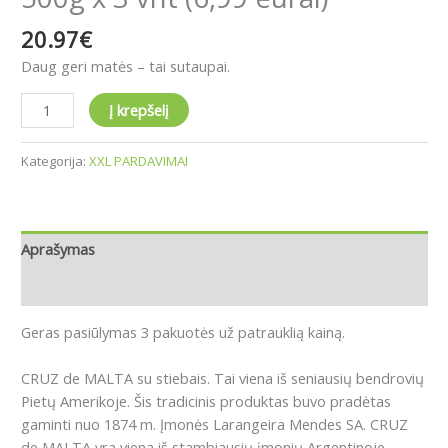
20.97
€
Daug geri matės – tai sutaupai.
Į krepšelį
Kategorija:
XXL PARDAVIMAI
Aprašymas
Atsiliepimai (0)
Geras pasiūlymas 3 pakuotės už patrauklią kainą.
CRUZ de MALTA su stiebais. Tai viena iš seniausių bendrovių
Pietų Amerikoje. Šis tradicinis produktas buvo pradėtas
gaminti nuo 1874 m. Įmonės Larangeira Mendes SA. CRUZ
de MALTA yra viena iš stambiausių įmonių Argentinoje.