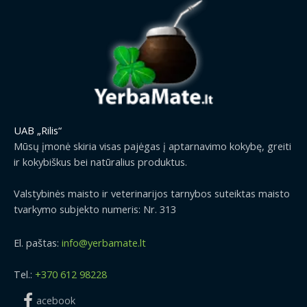
UAB „Rilis“
Mūsų įmonė skiria visas pajėgas į aptarnavimo kokybę, greiti
ir kokybiškus bei natūralius produktus.
Valstybinės maisto ir veterinarijos tarnybos suteiktas maisto
tvarkymo subjekto numeris: Nr. 313
El. paštas:
info@yerbamate.lt
Tel.:
+370 612 98228
acebook