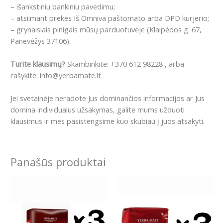
– išankstiniu bankiniu pavedimu;
– atsiimant prekes Iš Omniva paštomato arba DPD kurjerio;
– grynaisiais pinigais mūsų parduotuvėje (Klaipėdos g. 67,
Panevėžys 37106).
Turite klausimų?
Skambinkite: +370 612 98228 , arba
rašykite: info@yerbamate.lt
Jei svetainėje neradote Jus dominančios informacijos ar Jus
domina individualus užsakymas, galite mums užduoti
klausimus ir mes pasistengsime kuo skubiau į juos atsakyti.
Panašūs produktai