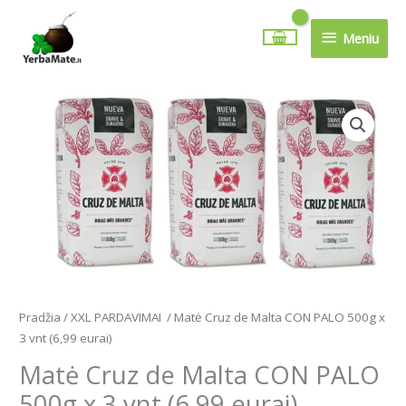
Pereiti
Meniu
prie
Meniu
turinio
produkto
kiekis:
Matė
Cruz
de
Malta
CON
PALO
500g
x
3
Pradžia
/
XXL PARDAVIMAI
/ Matė Cruz de Malta CON PALO 500g x
vnt
3 vnt (6,99 eurai)
(6,99
Matė Cruz de Malta CON PALO
eurai)
500g x 3 vnt (6,99 eurai)