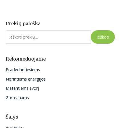
Prekių paieška
I
e
Ieškoti
š
k
o
Rekomeduojame
t
Pradedantiesiems
i
Norintiems energijos
:
Metantiems svorį
Gurmanams
Šalys
Argentina