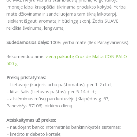
Įmonėje labai kruopščiai tikrinama produkto kokybė. Yerba
matė džiovinama ir sandeliuojama tam tikrą laikotarpį,
siekiant išgauti aromatą ir būdingą skonį. Žodis SUAVE
reikškia švelnumą, lengvumą.
Sudedamosios dalys:
100% yerba matė (Ilex Paragvariensis).
Rekomenduojame:
vieną pakuotę Cruz de Malta CON PALO
500 g
Prekių pristatymas:
– Lietuvoje (kurjeris arba paštomatas): per 1-2 d. d.;
– kitas šalis (Lietuvos paštas): per 5-14 d. d.;
– atsiėmimas mūsų parduotuvėje (Klaipėdos g. 67,
Panevėžys 37106): pirkimo dieną.
Atsiskaitymas už prekes:
– naudojant banko internetinės bankininkystės sistemas;
– kredito ir debeto kortele;