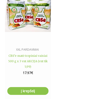
XXL PARDAVIMAI
CBS’e matė tropiniai vaisiai
500 g x 3 vnt AKCIJA (vnt tik
5,99)
17.97
€
Į krepšelį