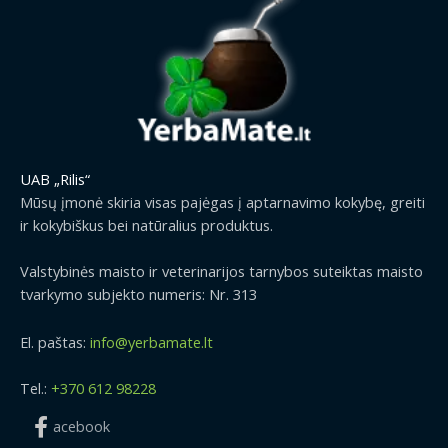
UAB „Rilis“
Mūsų įmonė skiria visas pajėgas į aptarnavimo kokybę, greiti
ir kokybiškus bei natūralius produktus.
Valstybinės maisto ir veterinarijos tarnybos suteiktas maisto
tvarkymo subjekto numeris: Nr. 313
El. paštas:
info@yerbamate.lt
Tel.:
+370 612 98228
acebook