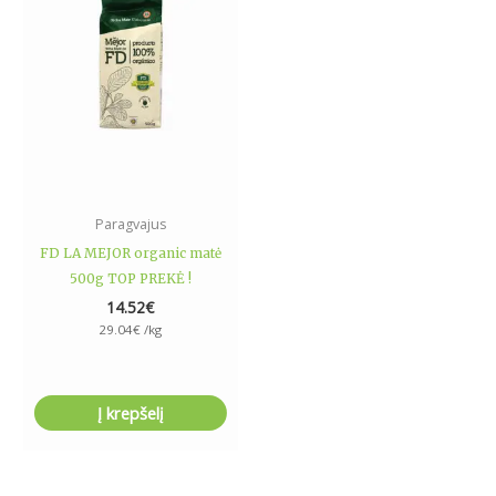
Paragvajus
FD LA MEJOR organic matė
500g TOP PREKĖ !
14.52
€
29.04
€
/kg
Į krepšelį