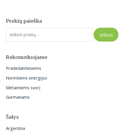
Prekių paieška
I
e
Ieškoti
š
k
o
Rekomeduojame
t
Pradedantiesiems
i
Norintiems energijos
:
Metantiems svorį
Gurmanams
Šalys
Argentina