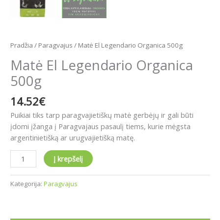
Pradžia
/
Paragvajus
/ Matė El Legendario Organica 500g
Matė El Legendario Organica
500g
14.52
€
Puikiai tiks tarp paragvajietiškų matė gerbėjų ir gali būti
įdomi įžanga į Paragvajaus pasaulį tiems, kurie mėgsta
argentinietišką ar urugvajietišką matę.
Į krepšelį
Kategorija:
Paragvajus