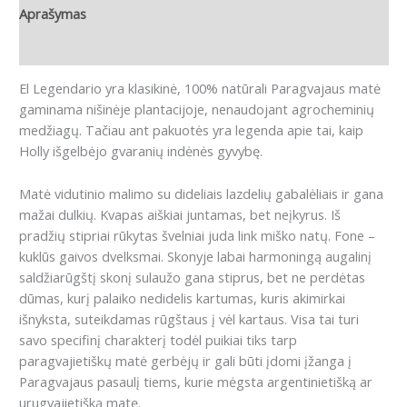
Aprašymas
Atsiliepimai (0)
El Legendario yra klasikinė, 100% natūrali Paragvajaus matė
gaminama nišinėje plantacijoje, nenaudojant agrocheminių
medžiagų.
Tačiau ant pakuotės yra legenda apie tai, kaip
Holly išgelbėjo gvaranių indėnės gyvybę.
Matė
vidutinio malimo su dideliais lazdelių gabalėliais ir gana
mažai dulkių.
Kvapas aiškiai juntamas, bet neįkyrus. Iš
pradžių stipriai rūkytas švelniai juda link miško natų.
Fone –
kuklūs gaivos dvelksmai.
Skonyje labai harmoningą augalinį
saldžiarūgštį skonį sulaužo gana stiprus, bet ne perdėtas
dūmas, kurį palaiko nedidelis kartumas, kuris akimirkai
išnyksta, suteikdamas rūgštaus į vėl kartaus.
Visa tai turi
savo specifinį charakterį todėl puikiai tiks tarp
paragvajietiškų matė gerbėjų ir gali būti įdomi įžanga į
Paragvajaus pasaulį tiems, kurie mėgsta argentinietišką ar
urugvajietišką matę.