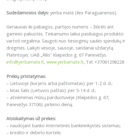
Sudedamosios dalys:
yerba matė (Ilex Paraguariensis).
Geriausias iki pabaigos, partijos numeris – žiūrėti ant
gaminio pakuotės. Tinkamumo laikui pasibaigus produkto
vartoti negalima. Saugoti nuo tiesioginių saulės spindulių ir
drėgmės. Laikyti vėsioje, sausoje, sandariai uždarytą.
Platintojas: UAB „Rilis“ Klaipėdos g. 67 Panevėžys.
info@yerbamate.lt
,
www.yerbamate.lt
, Tel: +37061298228
Prekių pristatymas:
– Lietuvoje (kurjeris arba paštomatas): per 1-2 d. d.;
– kitas šalis (Lietuvos paštas): per 5-14 d. d.;
– atsiėmimas mūsų parduotuvėje (Klaipėdos g. 67,
Panevėžys 37106): pirkimo dieną.
Atsiskaitymas už prekes:
– naudojant banko internetinės bankininkystės sistemas;
– kredito ir debeto kortele;