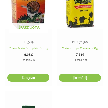
IŠPARDUOTA
Paragvajus
Paragvajus
Colon Matė Completo 500 g
Matė Kurupi Clasica 500g
9.68
€
7.99
€
19.36
€
/kg
15.98
€
/kg
Daugiau
Į krepšelį