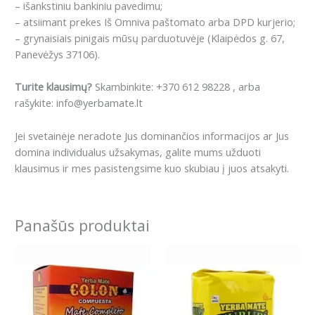
– išankstiniu bankiniu pavedimu;
– atsiimant prekes Iš Omniva paštomato arba DPD kurjerio;
– grynaisiais pinigais mūsų parduotuvėje (Klaipėdos g. 67,
Panevėžys 37106).
Turite klausimų?
Skambinkite: +370 612 98228 , arba
rašykite: info@yerbamate.lt
Jei svetainėje neradote Jus dominančios informacijos ar Jus
domina individualus užsakymas, galite mums užduoti
klausimus ir mes pasistengsime kuo skubiau į juos atsakyti.
Panašūs produktai