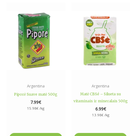
Argentina
Argentina
Matė CBSé – Silueta su
Piporė Suave matė 500g
vitaminais ir mineralais 500g
7.99
€
15.98
€
/kg
6.99
€
13.98
€
/kg