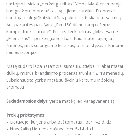
vartojimą, siekia „peržengti ribas“ Yerba Matė pramonėje,
kad grąžintų mate už tai, ką ji jiems suteikia.
Fronteras
naudoja biologiškai skaidžias pakuotes ir skatina tvarumą.
Ant pakuotės parašyta: „Per 180 dienų tampu žeme –
kompostuokite mane“.
Prekės ženklo šūkis: „Mes esame
„Fronteras“ – peržengiame ribas.
Kaip mate sujungia
žmones, mes sujungiame kultūras, perspektyvas ir kuriame
naujas istorijas.
Matę
sudaro lapai (stambiai sumalti), stiebai ir labai mažai
dulkių, mišrus brandinimo procesas trunka 12–18 mėnesių.
Subalansuota yerba matė su švelniu kartumu ir žolelių
aromatu.
Sudedamosios dalys:
yerba matė (Ilex Paragvariensis)
Prekių pristatymas:
– Lietuvoje (kurjeris arba paštomatas): per 1-2 d. d.;
– kitas šalis (Lietuvos paštas): per 5-14 d. d.;