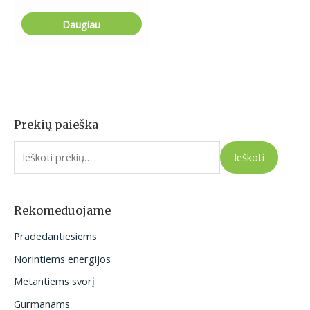
Daugiau
Prekių paieška
I
e
Ieškoti
š
k
o
Rekomeduojame
t
Pradedantiesiems
i
Norintiems energijos
:
Metantiems svorį
Gurmanams