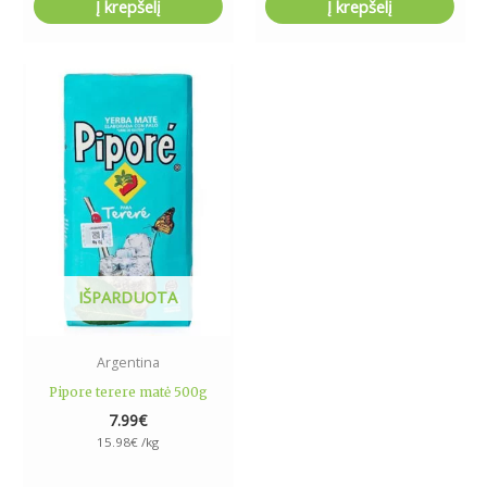
Į krepšelį
Į krepšelį
IŠPARDUOTA
Argentina
Pipore terere matė 500g
7.99
€
15.98
€
/kg