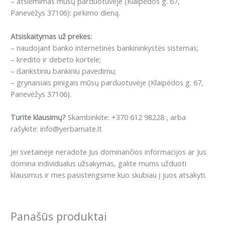
– atsiėmimas mūsų parduotuvėje (Klaipėdos g. 67,
Panevėžys 37106): pirkimo dieną.
Atsiskaitymas už prekes:
– naudojant banko internetinės bankininkystės sistemas;
– kredito ir debeto kortele;
– išankstiniu bankiniu pavedimu;
– grynaisiais pinigais mūsų parduotuvėje (Klaipėdos g. 67,
Panevėžys 37106).
Turite klausimų?
Skambinkite: +370 612 98228 , arba
rašykite: info@yerbamate.lt
Jei svetainėje neradote Jus dominančios informacijos ar Jus
domina individualus užsakymas, galite mums užduoti
klausimus ir mes pasistengsime kuo skubiau į juos atsakyti.
Panašūs produktai