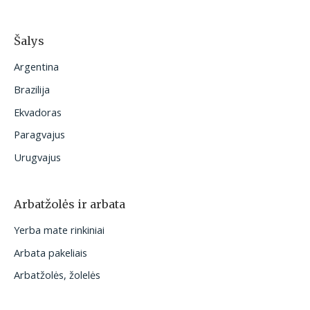
Šalys
Argentina
Brazilija
Ekvadoras
Paragvajus
Urugvajus
Arbatžolės ir arbata
Yerba mate rinkiniai
Arbata pakeliais
Arbatžolės, žolelės