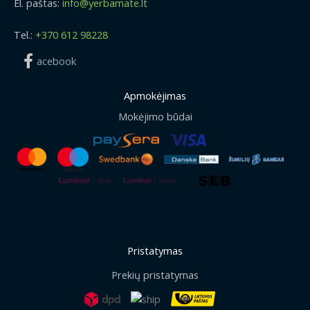
El. paštas:
info@yerbamate.lt
Tel.:
+370 612 98228
acebook
Apmokėjimas
Mokėjimo būdai
Pristatymas
Prekių pristatymas