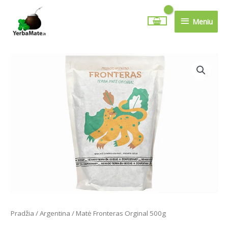
Pereiti
Meniu
prie
Meniu
turinio
Pradžia
/
Argentina
/ Matė Fronteras Orginal 500g