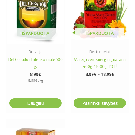
The
options
may
be
IŠPARDUOTA
IŠPARDUOTA
chosen
on
the
Brazilija
Bestseleriai
product
Del Cebador Intenso matė 500
Matė green Energia guarana
page
g.
400g / 1000g TOP!
8.99
€
8.99
€
–
18.99
€
8.99
€
/kg
Daugiau
Pasirinkti savybes