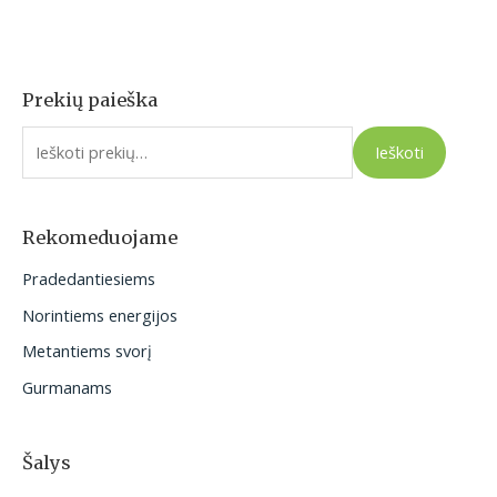
Prekių paieška
I
e
Ieškoti
š
k
o
Rekomeduojame
t
Pradedantiesiems
i
Norintiems energijos
:
Metantiems svorį
Gurmanams
Šalys