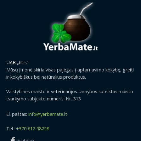
UAB „Rilis“
Mūsų įmonė skiria visas pajėgas į aptarnavimo kokybę, greiti
ir kokybiškus bei natūralius produktus.
Valstybinės maisto ir veterinarijos tarnybos suteiktas maisto
tvarkymo subjekto numeris: Nr. 313
El. paštas:
info@yerbamate.lt
Tel.:
+370 612 98228
acebook