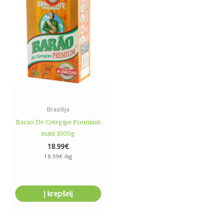
Brazilija
Barao De Cotegipe Premium
matė 1000g
18.99
€
18.99
€
/kg
Į krepšelį