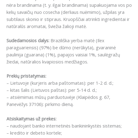
nėra brandinama (t. y. ilgai brandinama) supakuojama vos po
kelių savaičių nuo cosecha (derliaus nuėmimo), užpilas yra
subtilaus skonio ir stipraus.
Kruopščiai atrinkti ingredientai ir
natūralūs aromatai, šviežia žalioji matė.
Sudedamosios dalys:
Braziliška yerba matė (Ilex
paraguariensis) (97%) be dūmo (nerūkyta), gvaraninė
paulinija (guarana) (1%), papajos vaisiai 1%, saulėgražų
žiedai, natūralios kvapiosios medžiagos.
Prekių pristatymas:
– Lietuvoje (kurjeris arba paštomatas): per 1-2 d. d.;
– kitas šalis (Lietuvos paštas): per 5-14 d. d.;
– atsiėmimas mūsų parduotuvėje (Klaipėdos g. 67,
Panevėžys 37106): pirkimo dieną.
Atsiskaitymas už prekes:
– naudojant banko internetinės bankininkystės sistemas;
– kredito ir debeto kortele;