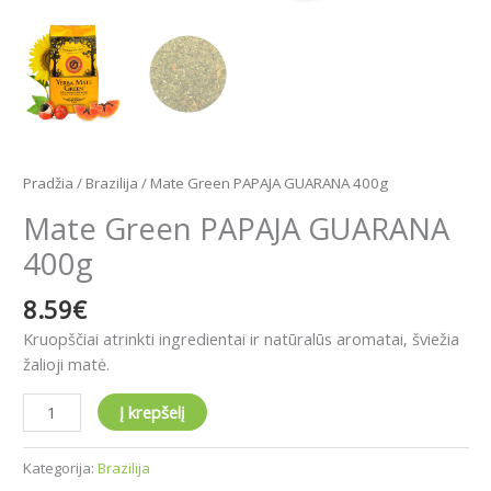
Pradžia
/
Brazilija
/ Mate Green PAPAJA GUARANA 400g
Mate Green PAPAJA GUARANA
400g
8.59
€
Kruopščiai atrinkti ingredientai ir natūralūs aromatai, šviežia
žalioji matė.
Į krepšelį
Kategorija:
Brazilija