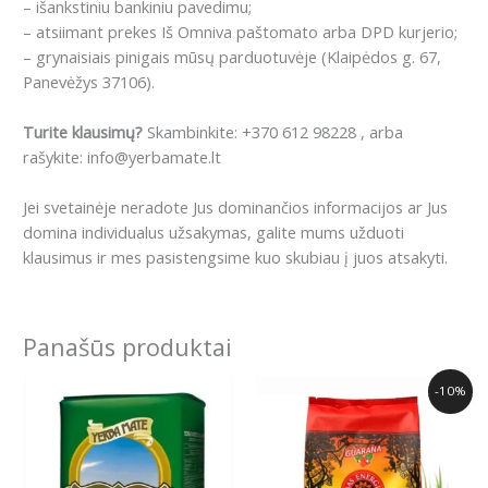
– išankstiniu bankiniu pavedimu;
– atsiimant prekes Iš Omniva paštomato arba DPD kurjerio;
– grynaisiais pinigais mūsų parduotuvėje (Klaipėdos g. 67,
Panevėžys 37106).
Turite klausimų?
Skambinkite: +370 612 98228 , arba
rašykite: info@yerbamate.lt
Jei svetainėje neradote Jus dominančios informacijos ar Jus
domina individualus užsakymas, galite mums užduoti
klausimus ir mes pasistengsime kuo skubiau į juos atsakyti.
Panašūs produktai
Price
This
-10%
range:
product
8.99€
has
through
18.99€
multiple
variants.