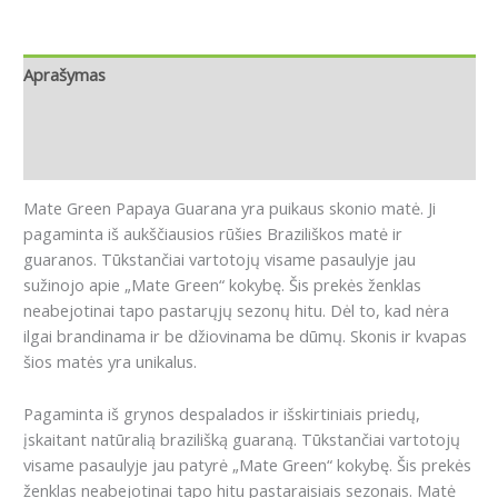
Aprašymas
Papildoma informacija
Atsiliepimai (0)
Mate Green Papaya Guarana yra puikaus skonio matė. Ji
pagaminta iš aukščiausios rūšies Braziliškos matė ir
guaranos. Tūkstančiai vartotojų visame pasaulyje jau
sužinojo apie „Mate Green“ kokybę. Šis prekės ženklas
neabejotinai tapo pastarųjų sezonų hitu. Dėl to, kad nėra
ilgai brandinama ir be džiovinama be dūmų. Skonis ir kvapas
šios matės yra unikalus.
Pagaminta iš grynos despalados ir išskirtiniais priedų,
įskaitant natūralią brazilišką guaraną.
Tūkstančiai vartotojų
visame pasaulyje jau patyrė „Mate Green“ kokybę.
Šis prekės
ženklas neabejotinai tapo hitu pastaraisiais sezonais.
Matė