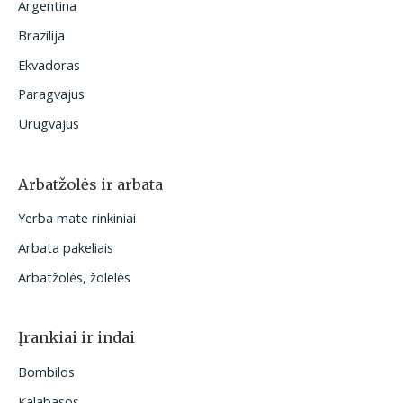
Argentina
Brazilija
Ekvadoras
Paragvajus
Urugvajus
Arbatžolės ir arbata
Yerba mate rinkiniai
Arbata pakeliais
Arbatžolės, žolelės
Įrankiai ir indai
Bombilos
Kalabasos