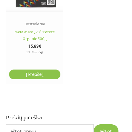
Bestseleriai
Meta Mate „23” Terere
Organic 500g
15.89
€
31.78
€
/kg
Į krepšelį
Prekių paieška
I
e
Ieškoti