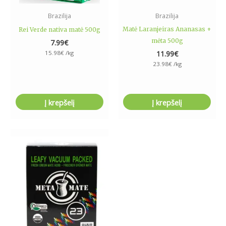
Brazilija
Brazilija
Matė Laranjeiras Ananasas +
Rei Verde nativa matė 500g
mėta 500g
7.99
€
15.98
€
/kg
11.99
€
23.98
€
/kg
Į krepšelį
Į krepšelį