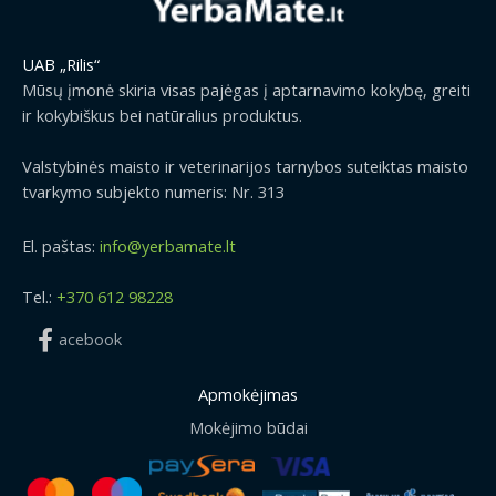
UAB „Rilis“
Mūsų įmonė skiria visas pajėgas į aptarnavimo kokybę, greiti
ir kokybiškus bei natūralius produktus.
Valstybinės maisto ir veterinarijos tarnybos suteiktas maisto
tvarkymo subjekto numeris: Nr. 313
El. paštas:
info@yerbamate.lt
Tel.:
+370 612 98228
acebook
Apmokėjimas
Mokėjimo būdai