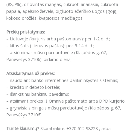
(
88,7%), džiovintas mangas, cukruoti ananasai, cukruota
papaja, apelsino žievelė, digliuoto ežerškio uogos (goji),
kokoso drožlės, kvapiosios medžiagos.
Prekių pristatymas:
– Lietuvoje (kurjeris arba paštomatas): per 1-2 d. d.;
– kitas šalis (Lietuvos paštas): per 5-14 d. d.;
– atsiėmimas mūsų parduotuvėje (Klaipėdos g. 67,
Panevėžys 37106): pirkimo dieną.
Atsiskaitymas už prekes:
– naudojant banko internetinės bankininkystės sistemas;
– kredito ir debeto kortele;
– išankstiniu bankiniu pavedimu;
– atsiimant prekes Iš Omniva paštomato arba DPD kurjerio;
– grynaisiais pinigais mūsų parduotuvėje (Klaipėdos g. 67,
Panevėžys 37106).
Turite klausimų?
Skambinkite: +370 612 98228 , arba