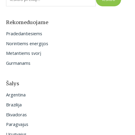
š
k
o
Rekomeduojame
t
Pradedantiesiems
i
Norintiems energijos
:
Metantiems svorį
Gurmanams
Šalys
Argentina
Brazilija
Ekvadoras
Paragvajus
Urugvajus