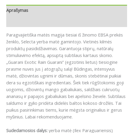
Aprašymas
Atsiliepimai (0)
Paragvajietiška matės magija tiesiai iš žinomo EBSA prekės
ženklo, Selecta yerba matė gamintojo.
Vietinės kilmės
produktų pasididžiavimas.
Garantuoja stiprų, natūralų
stimuliavimo efektą, apsuptą subtilaus kartaus skonio.
„
Guarani Exotic Rain Guarani” (egzotinis lietus) tiesiogine
prasme nuves jus į atogrąžų salą!
Būdingas, intensyvus
matė, džiovintas ugnimi ir dūmais, skonis stebėtinai puikiai
dera su egzotiškais ingredientais. Šiek tiek rūgštokomis goji
uogomis, džiovintų mango gabaliukais, saldžiais cukruotų
ananasų ir papajos gabaliukais bei apelsino žievele.
Subtilaus
saldumo ir gylio pridėta didelės baltos kokoso drožlės.
Tai
puikus pasirinkimas tiems, kurie mėgsta originalius ir gerus
myšinius.
Labai rekomenduojame.
Sudedamosios dalys:
yerba matė (Ilex Paraguariensis)