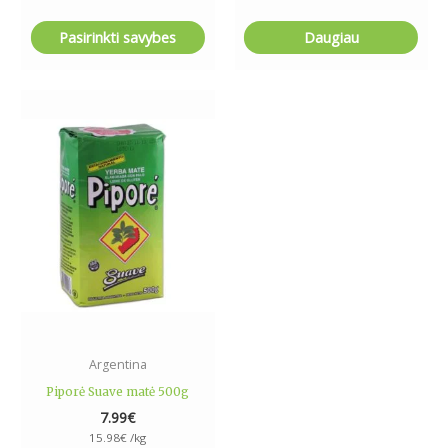
Pasirinkti savybes
Daugiau
Argentina
Piporė Suave matė 500g
7.99
€
15.98
€
/kg