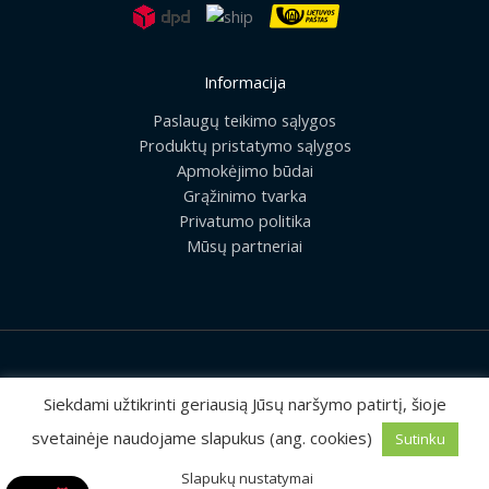
Informacija
Paslaugų teikimo sąlygos
Produktų pristatymo sąlygos
Apmokėjimo būdai
Grąžinimo tvarka
Privatumo politika
Mūsų partneriai
2026 © Visos teisės saugomos | UAB „Rilis“
Siekdami užtikrinti geriausią Jūsų naršymo patirtį, šioje
svetainėje naudojame slapukus (ang. cookies)
Sutinku
Sprendimas:
MEDIAERN
Slapukų nustatymai