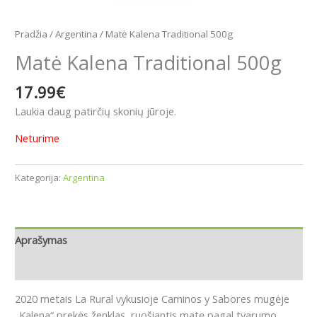
Pradžia
/
Argentina
/ Matė Kalena Traditional 500g
Matė Kalena Traditional 500g
17.99
€
Laukia daug patirčių skonių jūroje.
Neturime
Kategorija:
Argentina
Aprašymas
Atsiliepimai (0)
2020 metais La Rural vykusioje Caminos y Sabores mugėje
„Kalena“ prekės ženklas, ruošiantis matę pagal tvarumo