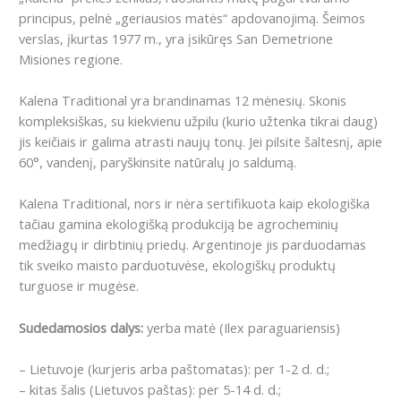
principus, pelnė „geriausios matės“ apdovanojimą. Šeimos
verslas, įkurtas 1977 m., yra įsikūręs San Demetrione
Misiones regione.
Kalena Traditional yra brandinamas 12 mėnesių. Skonis
kompleksiškas, su kiekvienu užpilu (kurio užtenka tikrai daug)
jis keičiais ir galima atrasti naujų tonų. Jei pilsite šaltesnį, apie
60°, vandenį, paryškinsite natūralų jo saldumą.
Kalena Traditional, nors ir nėra sertifikuota kaip ekologiška
tačiau gamina ekologišką produkciją be agrocheminių
medžiagų ir dirbtinių priedų. Argentinoje jis parduodamas
tik sveiko maisto parduotuvėse, ekologiškų produktų
turguose ir mugėse.
Sudedamosios dalys:
yerba matė (Ilex paraguariensis)
– Lietuvoje (kurjeris arba paštomatas): per 1-2 d. d.;
– kitas šalis (Lietuvos paštas): per 5-14 d. d.;