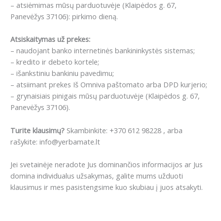
– atsiėmimas mūsų parduotuvėje (Klaipėdos g. 67,
Panevėžys 37106): pirkimo dieną.
Atsiskaitymas už prekes:
– naudojant banko internetinės bankininkystės sistemas;
– kredito ir debeto kortele;
– išankstiniu bankiniu pavedimu;
– atsiimant prekes Iš Omniva paštomato arba DPD kurjerio;
– grynaisiais pinigais mūsų parduotuvėje (Klaipėdos g. 67,
Panevėžys 37106).
Turite klausimų?
Skambinkite: +370 612 98228 , arba
rašykite: info@yerbamate.lt
Jei svetainėje neradote Jus dominančios informacijos ar Jus
domina individualus užsakymas, galite mums užduoti
klausimus ir mes pasistengsime kuo skubiau į juos atsakyti.