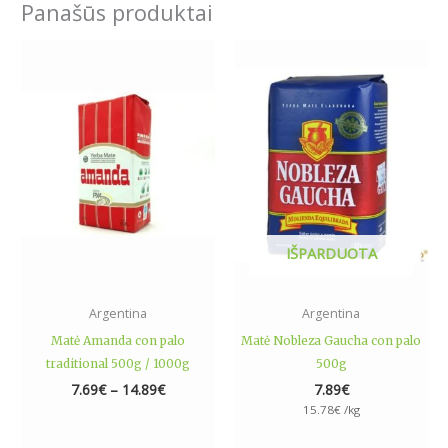
Panašūs produktai
Price
This
range:
product
7.69€
has
through
14.89€
multiple
variants.
The
options
may
be
IŠPARDUOTA
chosen
on
the
Argentina
Argentina
product
Matė Amanda con palo
Matė Nobleza Gaucha con palo
page
traditional 500g / 1000g
500g
7.69
€
–
14.89
€
7.89
€
15.78
€
/kg