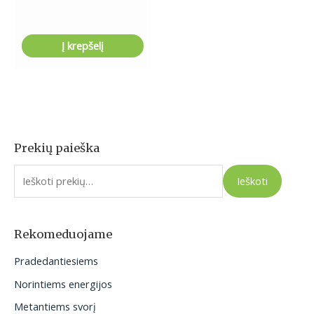
Į krepšelį
Prekių paieška
I
e
Ieškoti
š
k
o
Rekomeduojame
t
Pradedantiesiems
i
Norintiems energijos
:
Metantiems svorį