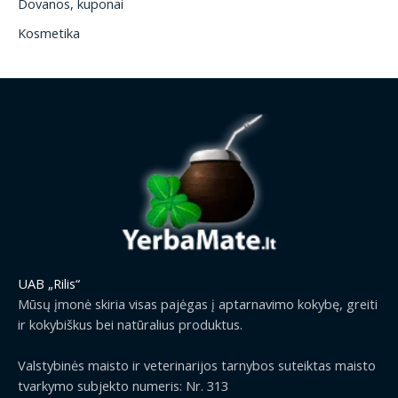
Dovanos, kuponai
Kosmetika
UAB „Rilis“
Mūsų įmonė skiria visas pajėgas į aptarnavimo kokybę, greiti
ir kokybiškus bei natūralius produktus.
Valstybinės maisto ir veterinarijos tarnybos suteiktas maisto
tvarkymo subjekto numeris: Nr. 313