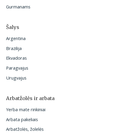
Gurmanams
Šalys
Argentina
Brazilija
Ekvadoras
Paragvajus
Urugvajus
Arbatžolės ir arbata
Yerba mate rinkiniai
Arbata pakeliais
Arbatžolės, žolelės