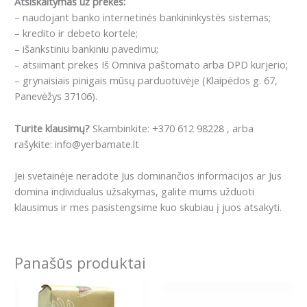
Atsiskaitymas už prekes:
– naudojant banko internetinės bankininkystės sistemas;
– kredito ir debeto kortele;
– išankstiniu bankiniu pavedimu;
– atsiimant prekes Iš Omniva paštomato arba DPD kurjerio;
– grynaisiais pinigais mūsų parduotuvėje (Klaipėdos g. 67,
Panevėžys 37106).
Turite klausimų?
Skambinkite: +370 612 98228 , arba
rašykite: info@yerbamate.lt
Jei svetainėje neradote Jus dominančios informacijos ar Jus
domina individualus užsakymas, galite mums užduoti
klausimus ir mes pasistengsime kuo skubiau į juos atsakyti.
Panašūs produktai