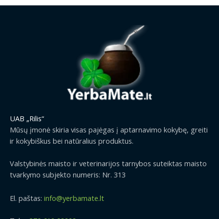
UAB „Rilis“
Mūsų įmonė skiria visas pajėgas į aptarnavimo kokybę, greiti
ir kokybiškus bei natūralius produktus.
Valstybinės maisto ir veterinarijos tarnybos suteiktas maisto
tvarkymo subjekto numeris: Nr. 313
El. paštas:
info@yerbamate.lt