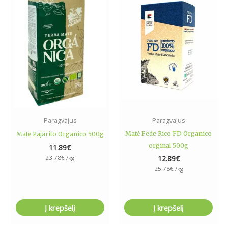
Paragvajus
Paragvajus
Matė Fede Rico FD Organico
Matė Pajarito Organico 500g
orginal 500g
11.89
€
23.78
€
/kg
12.89
€
25.78
€
/kg
Į krepšelį
Į krepšelį