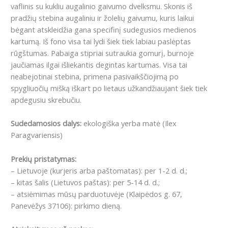
vaflinis su kukliu augalinio gaivumo dvelksmu.
Skonis iš
pradžių stebina augaliniu ir žolelių gaivumu, kuris laikui
bėgant atskleidžia gana specifinį sudegusios medienos
kartumą.
Iš fono visa tai lydi šiek tiek labiau paslėptas
rūgštumas.
Pabaiga stipriai sutraukia gomurį, burnoje
jaučiamas ilgai išliekantis degintas kartumas.
Visa tai
neabejotinai stebina, primena pasivaikščiojimą po
spygliuočių mišką iškart po lietaus užkandžiaujant šiek tiek
apdegusiu skrebučiu.
Sudedamosios dalys:
ekologiška yerba matė (Ilex
Paragvariensis)
Prekių pristatymas:
– Lietuvoje (kurjeris arba paštomatas): per 1-2 d. d.;
– kitas šalis (Lietuvos paštas): per 5-14 d. d.;
– atsiėmimas mūsų parduotuvėje (Klaipėdos g. 67,
Panevėžys 37106): pirkimo dieną.