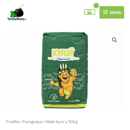
Pereiti
Meniu
prie
Meniu
turinio
Pradžia
/
Paragvajus
/ Matė Kyre`y 500g