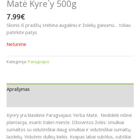
Matė Kyre`y 500g
7.99
€
Skonis iš pradžių stebina augaliniu ir žolelių gaivumu… toliau
patirkite patys.
Neturime
Kategorija:
Paragvajus
Aprašymas
Atsiliepimai (0)
Kyre’y yra klasikinė Paragvajaus Yerba Matė. Nedidelė nišinė
plantacija, esanti Itakiri mieste.
Džiovintos žolės: smulkiai
sumaltos su vidutiniškai daug smulkiai ir vidutiniškai sumaltų
lazdelių.
Vidutinis dulkių kiekis.
Kvapas labai subtilus, subtiliai