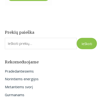
Prekių paieška
I
e
Ieškoti
š
k
o
Rekomeduojame
t
Pradedantiesiems
i
Norintiems energijos
:
Metantiems svorį
Gurmanams