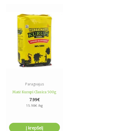
Paragvajus
Matė Kurupi Clasica 500g
7.99
€
15.98
€
/kg
Į krepšelį