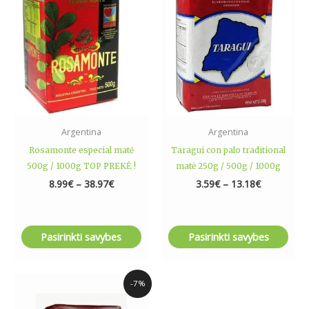
variants.
variants.
The
The
options
options
may
may
be
be
chosen
chosen
on
on
the
the
Argentina
Argentina
product
product
Rosamonte especial matė
Taragui con palo traditional
page
page
500g / 1000g TOP PREKĖ !
matė 250g / 500g / 1000g
8.99
€
–
38.97
€
3.59
€
–
13.18
€
Pasirinkti savybes
Pasirinkti savybes
Original
Current
-7%
price
price
was:
is: