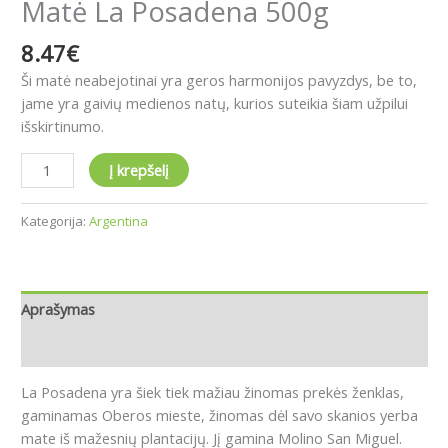
Matė La Posadena 500g
8.47
€
Ši matė neabejotinai yra geros harmonijos pavyzdys, be to,
jame yra gaivių medienos natų, kurios suteikia šiam užpilui
išskirtinumo.
Į krepšelį
Kategorija:
Argentina
Aprašymas
Atsiliepimai (0)
La Posadena yra šiek tiek mažiau žinomas prekės ženklas,
gaminamas Oberos mieste, žinomas dėl savo skanios yerba
mate iš mažesnių plantacijų.
Jį gamina Molino San Miguel.