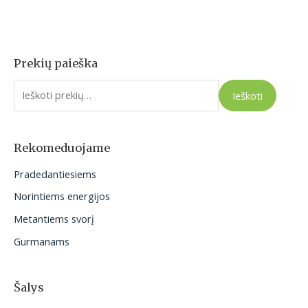
Prekių paieška
I
e
Ieškoti
š
k
o
Rekomeduojame
t
Pradedantiesiems
i
Norintiems energijos
:
Metantiems svorį
Gurmanams
Šalys