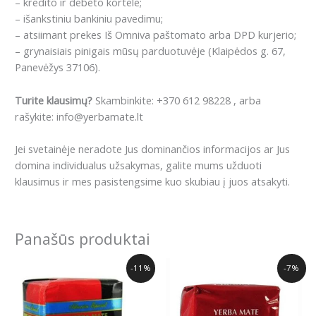
– kredito ir debeto kortele;
– išankstiniu bankiniu pavedimu;
– atsiimant prekes Iš Omniva paštomato arba DPD kurjerio;
– grynaisiais pinigais mūsų parduotuvėje (Klaipėdos g. 67,
Panevėžys 37106).
Turite klausimų?
Skambinkite: +370 612 98228 , arba
rašykite: info@yerbamate.lt
Jei svetainėje neradote Jus dominančios informacijos ar Jus
domina individualus užsakymas, galite mums užduoti
klausimus ir mes pasistengsime kuo skubiau į juos atsakyti.
Panašūs produktai
Price
Price
This
This
-11%
-7%
range:
range:
product
product
8.99€
3.59€
has
has
through
through
38.97€
13.18€
multiple
multiple