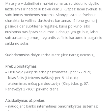
Matė yra vidutiniškai smulkiai sumalta, su vidutinio dydžio
lazdelėmis ir nedideliu kiekiu dulkių.
Kvapas: labai švelnus su
subtiliomis medienos natomis.
Skonyje vyrauja švelnaus
charakterio vaflinis-daržovinis kartumas.
Iš fono gomurį
pasiekia dar subtilesnė rūgštelė, kurią po kurio laiko
nuslopina paslėptas saldumas.
Pabaiga yra grubus, labai
sutraukiantis gomurį, tvyrantis vaflinio kartumo ir augalinio
saldumo šokis.
Sudedamosios dalys:
Yerba Mate (Ilex Paraguariensis),
Prekių pristatymas:
– Lietuvoje (kurjeris arba paštomatas): per 1-2 d. d.;
– kitas šalis (Lietuvos paštas): per 5-14 d. d.;
– atsiėmimas mūsų parduotuvėje (Klaipėdos g. 67,
Panevėžys 37106): pirkimo dieną.
Atsiskaitymas už prekes:
– naudojant banko internetinės bankininkystės sistemas;