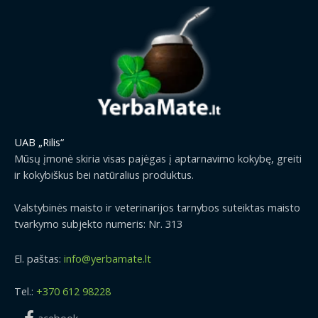
UAB „Rilis“
Mūsų įmonė skiria visas pajėgas į aptarnavimo kokybę, greiti
ir kokybiškus bei natūralius produktus.
Valstybinės maisto ir veterinarijos tarnybos suteiktas maisto
tvarkymo subjekto numeris: Nr. 313
El. paštas:
info@yerbamate.lt
Tel.:
+370 612 98228
acebook