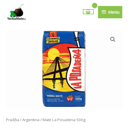
Pereiti
Meniu
prie
Meniu
turinio
produkto
kiekis:
Matė
La
Posadena
500g
Pradžia
/
Argentina
/ Matė La Posadena 500g