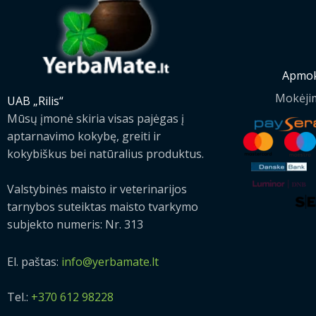
Apmok
Mokėji
UAB „Rilis“
Mūsų įmonė skiria visas pajėgas į
aptarnavimo kokybę, greiti ir
kokybiškus bei natūralius produktus.
Valstybinės maisto ir veterinarijos
tarnybos suteiktas maisto tvarkymo
subjekto numeris: Nr. 313
El. paštas:
info@yerbamate.lt
Tel.:
+370 612 98228