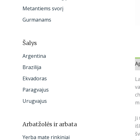
:
Metantiems svorį
Gurmanams
Šalys
Argentina
A
Brazilija
Ekvadoras
La
v
Paragvajus
ch
Urugvajus
mi
Ji
Arbatžolės ir arbata
iš
šv
Yerba mate rinkiniai