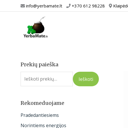
Pereiti
info@yerbamate.lt
+370 612 98228
Klaipėd
prie
turinio
Prekių paieška
I
e
Ieškoti
š
k
o
Rekomeduojame
t
Pradedantiesiems
i
Norintiems energijos