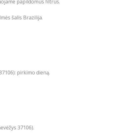
jame papildomus filtrus.
ės šalis Brazilija.
7106): pirkimo dieną.
nevėžys 37106).