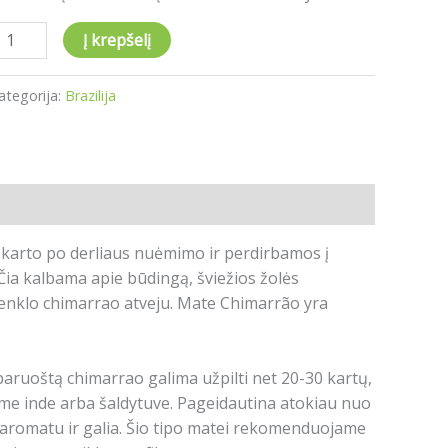
Į krepšelį
ategorija:
Brazilija
š karto po derliaus nuėmimo ir perdirbamos į
Čia kalbama apie būdingą, šviežios žolės
ženklo chimarrao atveju.
M
ate Chimarrão yra
aruoštą chimarrao galima užpilti net 20-30 kartų,
ame inde arba šaldytuve.
Pageidautina atokiau nuo
aromatu ir galia.
Šio tipo matei rekomenduojame