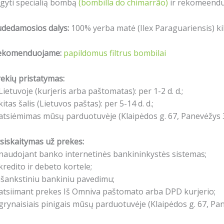
igyti specialią bombą
(bombilla do chimarrão)
ir rekomeenduo
udedamosios dalys:
100% yerba matė (Ilex Paraguariensis) kilm
ekomenduojame:
papildomus filtrus bombilai
ekių pristatymas:
Lietuvoje (kurjeris arba paštomatas): per 1-2 d. d.;
kitas šalis (Lietuvos paštas): per 5-14 d. d.;
atsiėmimas mūsų parduotuvėje (Klaipėdos g. 67, Panevėžys 3
siskaitymas už prekes:
naudojant banko internetinės bankininkystės sistemas;
kredito ir debeto kortele;
išankstiniu bankiniu pavedimu;
atsiimant prekes Iš Omniva paštomato arba DPD kurjerio;
grynaisiais pinigais mūsų parduotuvėje (Klaipėdos g. 67, Pa