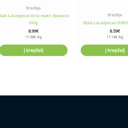
Brazilija
Brazilija
atė Laranjeiras Erva-mate chimarro
500g
Matė Laranjeiras CURU
8.99
€
8.59
€
17.98
€
/kg
17.18
€
/kg
Į krepšelį
Į krepšelį