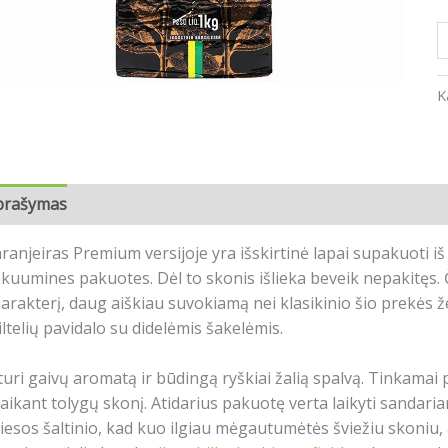
K
prašymas
Atsiliepimai (0)
ranjeiras Premium versijoje yra išskirtinė lapai supakuoti i
akuumines pakuotes.
Dėl to skonis išlieka beveik nepakitęs.
arakterį, daug aiškiau suvokiamą nei klasikinio šio prekės 
ltelių pavidalo su didelėmis šakelėmis.
 turi gaivų aromatą ir būdingą ryškiai žalią spalvą.
Tinkamai p
laikant tolygų skonį.
Atidarius pakuotę verta laikyti sandari
iesos šaltinio, kad kuo ilgiau mėgautumėtės šviežiu skoniu, 