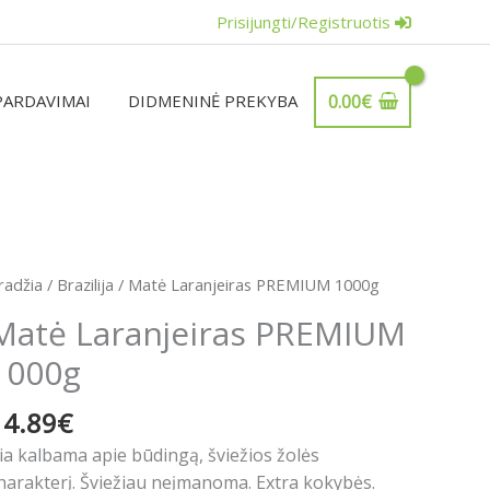
Prisijungti/Registruotis
PARDAVIMAI
DIDMENINĖ PREKYBA
0.00
€
rodukto
radžia
/
Brazilija
/ Matė Laranjeiras PREMIUM 1000g
iekis:
Matė Laranjeiras PREMIUM
atė
1000g
aranjeiras
REMIUM
14.89
€
000g
ia kalbama apie būdingą, šviežios žolės
harakterį. Šviežiau neįmanoma. Extra kokybės.