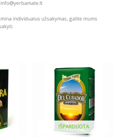
: info@yerbamate.lt
domina individualus užsakymas, galite mums
akyti.
IŠPARDUOTA