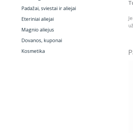
Tu
Padažai, sviestai ir aliejai
Je
Eteriniai aliejai
už
Magnio aliejus
Dovanos, kuponai
P
Kosmetika