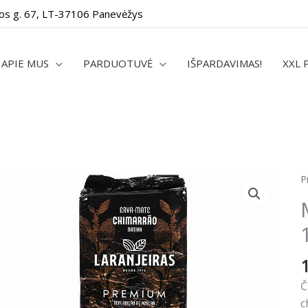
os g. 67, LT-37106 Panevėžys
APIE MUS
PARDUOTUVĖ
IŠPARDAVIMAS!
XXL 
p
P
k
M
L
P
1
Č
c