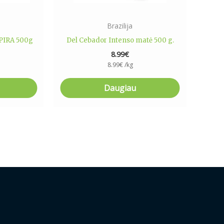
Brazilija
PIRA 500g
Del Cebador Intenso matė 500 g.
8.99
€
8.99
€
/kg
Daugiau