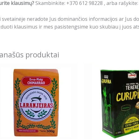
rite klausimų?
Skambinkite: +370 612 98228 , arba rašykite
i svetainėje neradote Jus dominančios informacijos ar Jus 
duoti klausimus ir mes pasistengsime kuo skubiau į juos ats
anašūs produktai