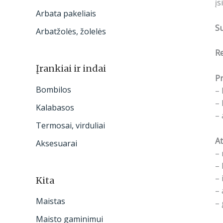
įs
Arbata pakeliais
S
Arbatžolės, žolelės
R
Įrankiai ir indai
Pr
Bombilos
– 
– 
Kalabasos
– 
Termosai, virduliai
At
Aksesuarai
– 
– 
– 
Kita
– 
Maistas
– 
Maisto gaminimui