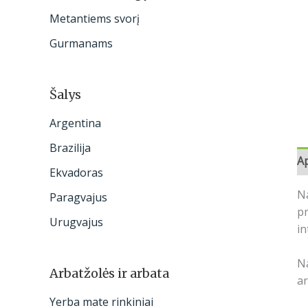
:
Metantiems svorį
Gurmanams
Šalys
Argentina
Brazilija
A
Ekvadoras
Na
Paragvajus
pr
Urugvajus
in
Na
Arbatžolės ir arbata
a
Yerba mate rinkiniai