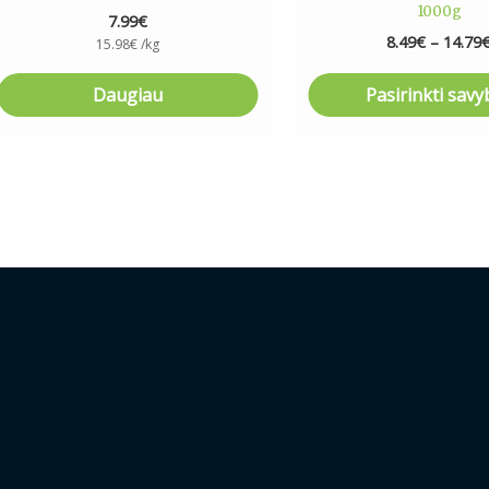
1000g
7.99
€
page
8.49
€
–
14.79
15.98
€
/kg
Daugiau
Pasirinkti savy