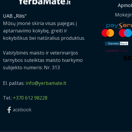
Apmok
Mokėji
UAB „Rilis“
Mūsų įmonė skiria visas pajėgas į
aptarnavimo kokybę, greiti ir
kokybiškus bei natūralius produktus.
Valstybinės maisto ir veterinarijos
tarnybos suteiktas maisto tvarkymo
subjekto numeris: Nr. 313
El. paštas:
info@yerbamate.lt
Tel.:
+370 612 98228
acebook