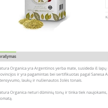
K
prašymas
Atsiliepimai (0)
tura Organica yra Argentinos yerba mate, susideda iš lapų ir 
ovincijos ir yra pagamintas bei sertifikuotas pagal Sanesa A
tensyvumo, laukų ir nušienautos žolės tonais.
tura Organica neturi dūminių tonų ir tinka tiek naujokams, 
romatą.