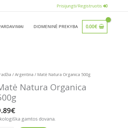
Prisijungti/Registruotis
PARDAVIMAI
DIDMENINĖ PREKYBA
0.00
€
rodukto
radžia
/
Argentina
/ Matė Natura Organica 500g
iekis:
Matė Natura Organica
atė
500g
atura
rganica
9.89
€
00g
kologiška gamtos dovana.