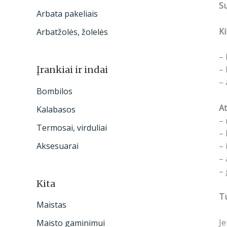
S
Arbata pakeliais
Ki
Arbatžolės, žolelės
– 
– 
Įrankiai ir indai
– 
Bombilos
At
Kalabasos
– 
Termosai, virduliai
– 
– 
Aksesuarai
– 
– 
Kita
Tu
Maistas
Je
Maisto gaminimui