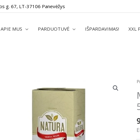
os g. 67, LT-37106 Panevėžys
APIE MUS
PARDUOTUVĖ
IŠPARDAVIMAS!
XXL 
p
P
k
M
N
O
5
E