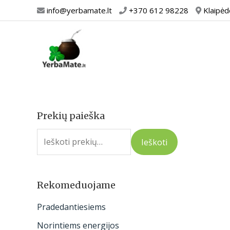
Pereiti
info@yerbamate.lt
+370 612 98228
Klaipėd
prie
turinio
Prekių paieška
I
e
Ieškoti
š
k
o
Rekomeduojame
t
Pradedantiesiems
i
Norintiems energijos