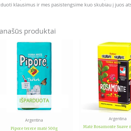
duoti klausimus ir mes pasistengsime kuo skubiau į juos ats
anašūs produktai
This
produ
has
multip
varian
The
optio
may
IŠPARDUOTA
be
chose
on
Argentina
Argentina
the
Matė Rosamonte Suave m
Pipore terere matė 500g
produ