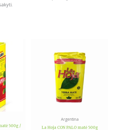
akyti.
Price
range:
ct
8.49€
through
14.79€
le
ts.
ns
n
Argentina
atė 500g /
La Hoja CON PALO matė 500g
ct