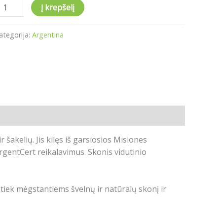
Į krepšelį
ategorija:
Argentina
šakelių. Jis kilęs iš garsiosios Misiones
rgentCert reikalavimus. Skonis vidutinio
tiek mėgstantiems švelnų ir natūralų skonį ir