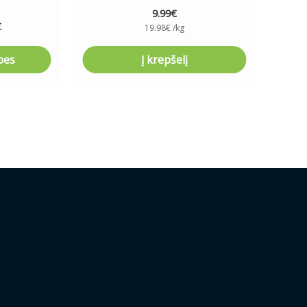
9.99
€
€
19.98
€
/kg
bes
Į krepšelį