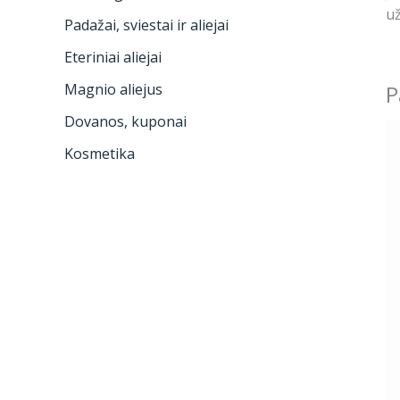
už
Padažai, sviestai ir aliejai
Eteriniai aliejai
P
Magnio aliejus
Dovanos, kuponai
Kosmetika