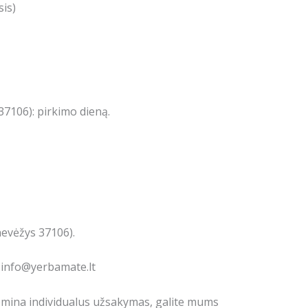
is)
7106): pirkimo dieną.
nevėžys 37106).
: info@yerbamate.lt
domina individualus užsakymas, galite mums