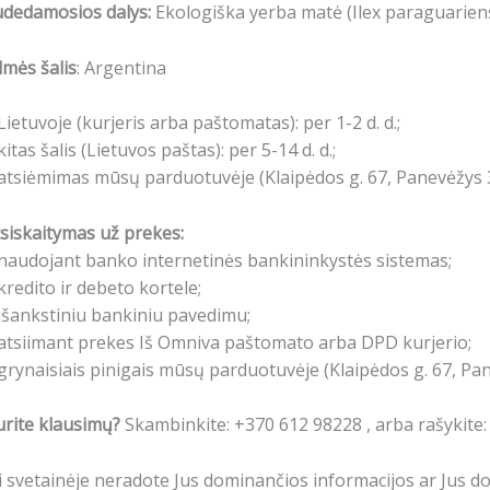
udedamosios dalys:
Ekologiška yerba matė (Ilex paraguariens
lmės šalis
: Argentina
Lietuvoje (kurjeris arba paštomatas): per 1-2 d. d.;
kitas šalis (Lietuvos paštas): per 5-14 d. d.;
atsiėmimas mūsų parduotuvėje (Klaipėdos g. 67, Panevėžys 3
siskaitymas už prekes:
naudojant banko internetinės bankininkystės sistemas;
kredito ir debeto kortele;
išankstiniu bankiniu pavedimu;
atsiimant prekes Iš Omniva paštomato arba DPD kurjerio;
grynaisiais pinigais mūsų parduotuvėje (Klaipėdos g. 67, Pa
rite klausimų?
Skambinkite: +370 612 98228 , arba rašykite
i svetainėje neradote Jus dominančios informacijos ar Jus 