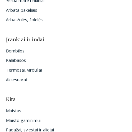
Yerba mate rinkiniai
Arbata pakeliais
Arbatžolės, žolelės
Įrankiai ir indai
Bombilos
Kalabasos
Termosai, virduliai
Aksesuarai
Kita
Maistas
Maisto gaminimui
Padažai, sviestai ir aliejai