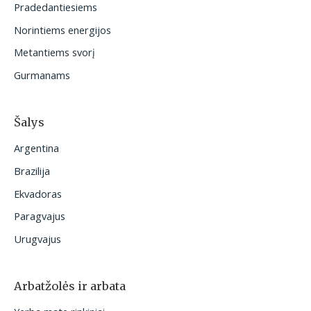
Pradedantiesiems
i
Norintiems energijos
:
Metantiems svorį
Gurmanams
Šalys
Argentina
Brazilija
Ekvadoras
Paragvajus
Urugvajus
Arbatžolės ir arbata