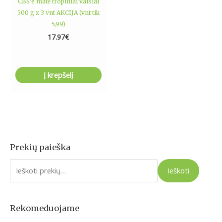
CBS’e matė tropiniai vaisiai
500 g x 3 vnt AKCIJA (vnt tik
5,99)
17.97
€
Į krepšelį
Prekių paieška
I
e
Ieškoti
š
k
o
Rekomeduojame
t