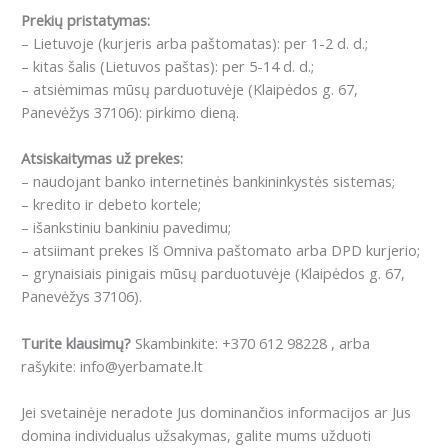
Prekių pristatymas:
– Lietuvoje (kurjeris arba paštomatas): per 1-2 d. d.;
– kitas šalis (Lietuvos paštas): per 5-14 d. d.;
– atsiėmimas mūsų parduotuvėje (Klaipėdos g. 67,
Panevėžys 37106): pirkimo dieną.
Atsiskaitymas už prekes:
– naudojant banko internetinės bankininkystės sistemas;
– kredito ir debeto kortele;
– išankstiniu bankiniu pavedimu;
– atsiimant prekes Iš Omniva paštomato arba DPD kurjerio;
– grynaisiais pinigais mūsų parduotuvėje (Klaipėdos g. 67,
Panevėžys 37106).
Turite klausimų?
Skambinkite: +370 612 98228 , arba
rašykite: info@yerbamate.lt
Jei svetainėje neradote Jus dominančios informacijos ar Jus
domina individualus užsakymas, galite mums užduoti