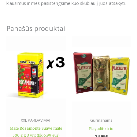
klausimus ir mes pasistengsime kuo skubiau į juos atsakyti.
Panašūs produktai
XXL PARDAVIMAI
Gurmanams
Matė Rosamonte Suave matė
Playadito trio
500 g x 3 vnt (tik 6,99 eur)
24.99
€