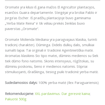
Oromate yra kilusi iš gana mažos El Agricultor plantacijos,
esančios Guaira departamente. Steigėjai yra broliai Pablo ir
Jorge’as Escher. Iš pradžių plantacijoje buvo gaminama
„Yerba Mate Reina“ ir tik vėliau prekės ženklas buvo
paverstas „Oromate“.
Oromate Molienda Mediana yra paragvajaus klasika, turinti
tradicinį charakterį.
D
ūminga. Didelis dulkių dalis, smulkiai
sumalti lapai. Tai orginali ir tradicinė Agentinietiška matė.
Aromatas klasikinis šio tipo matei, dūminis medienos su šiek
tiek dūmo fono natomis.
Skonis intensyvus, rūgštokas, su
dūminiu poskoniu, šieno ir medienos natomis.
Stipriai
stimuliuojanti, išraiškinga, tiesiog puiki tradicinė yerba matė.
Sudedamosios dalys:
100% yerba matė (Ilex Paraguariensis)
Rekomenduojame
:
XXL pardavimus. Dar geresnė kaina
;
Pakuotė 500g