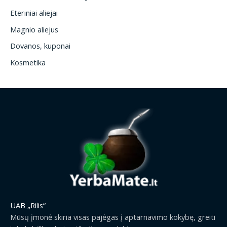
Eteriniai aliejai
Magnio aliejus
Dovanos, kuponai
Kosmetika
UAB „Rilis“
Mūsų įmonė skiria visas pajėgas į aptarnavimo kokybę, greiti