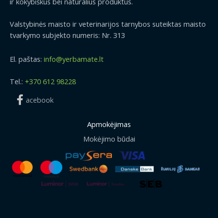
ir kokybiškus bei natūralius produktus.
Valstybinės maisto ir veterinarijos tarnybos suteiktas maisto
tvarkymo subjekto numeris: Nr. 313
El. paštas:
info@yerbamate.lt
Tel.:
+370 612 98228
acebook
Apmokėjimas
Mokėjimo būdai