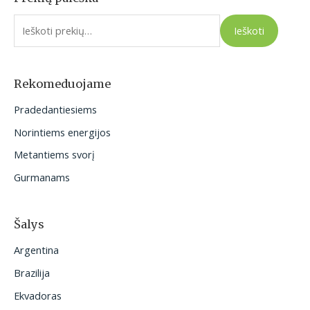
e
Ieškoti
š
k
o
Rekomeduojame
t
Pradedantiesiems
i
Norintiems energijos
:
Metantiems svorį
Gurmanams
Šalys
Argentina
Brazilija
Ekvadoras