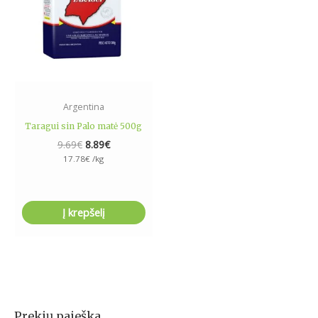
Argentina
Taragui sin Palo matė 500g
9.69
€
8.89
€
17.78
€
/kg
Į krepšelį
Prekių paieška
I