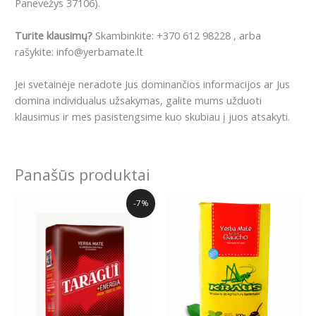
Panevėžys 37106).
Turite klausimų?
Skambinkite: +370 612 98228 , arba
rašykite: info@yerbamate.lt
Jei svetainėje neradote Jus dominančios informacijos ar Jus
domina individualus užsakymas, galite mums užduoti
klausimus ir mes pasistengsime kuo skubiau į juos atsakyti.
Panašūs produktai
Original
Current
-7%
price
price
was:
is:
7.49€.
6.99€.