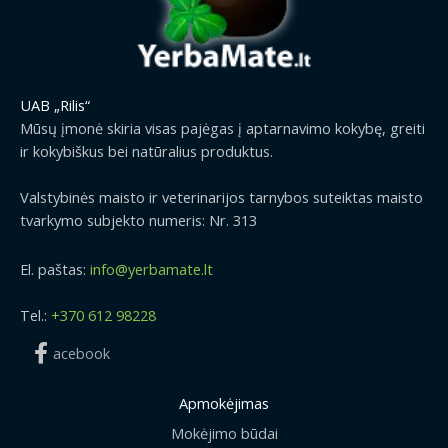
UAB „Rilis“
Mūsų įmonė skiria visas pajėgas į aptarnavimo kokybę, greiti
ir kokybiškus bei natūralius produktus.
Valstybinės maisto ir veterinarijos tarnybos suteiktas maisto
tvarkymo subjekto numeris: Nr. 313
El. paštas:
info@yerbamate.lt
Tel.:
+370 612 98228
acebook
Apmokėjimas
Mokėjimo būdai