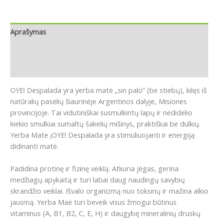
Aprašymas
Papildoma informacija
Atsiliepimai (0)
OYE!
Despalada yra yerba matė „sin palo” (be stiebų), kilęs iš
natūralių pasėlių šiaurinėje Argentinos dalyje, Misiones
provincijoje.
Tai vidutiniškai susmulkintų lapų ir nedidelio
kiekio smulkiai sumaltų šakelių mišinys, praktiškai be dulkių.
Yerba Mate ¡OYE!
Despalada yra stimuliuojanti ir energiją
didinanti matė.
Padidina protinę ir fizinę veiklą.
Atkuria jėgas, gerina
medžiagų apykaitą ir turi labai daug naudingų savybių
skrandžio veiklai.
Išvalo organizmą nuo toksinų ir mažina alkio
jausmą.
Yerba Maė turi beveik visus žmogui būtinus
vitaminus (A, B1, B2, C, E, H) ir daugybę mineralinių druskų