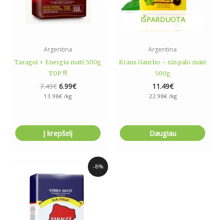
IŠPARDUOTA
Argentina
Argentina
Taragui + Energia matė 500g
Kraus Gaucho – sin palo matė
TOP !!!
500g
7.49
€
6.99
€
11.49
€
13.98
€
/kg
22.98
€
/kg
Į krepšelį
Daugiau
Original
Current
-8%
price
price
was:
is:
9.69€.
8.89€.