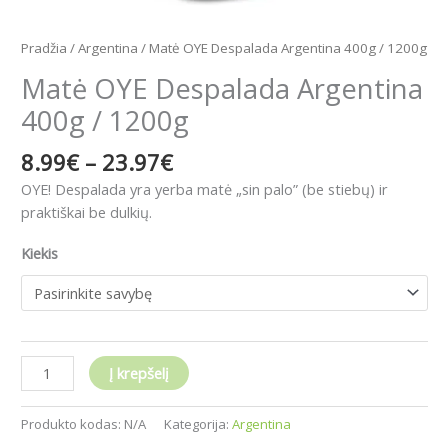
Pradžia
/
Argentina
/ Matė OYE Despalada Argentina 400g / 1200g
Matė OYE Despalada Argentina
400g / 1200g
8.99
€
–
23.97
€
OYE!
Despalada yra yerba matė „sin palo” (be stiebų) ir
praktiškai be dulkių.
Kiekis
Į krepšelį
Produkto kodas:
N/A
Kategorija:
Argentina