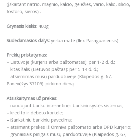
(įskaitant natrio, magnio, kalcio, geležies, vario, kalio, silicio,
fosforo, sieros) .
Grynasis kiekis:
400g
Sudedamasios dalys:
yerba matė (Ilex Paraguariensis)
Prekių pristatymas:
– Lietuvoje (kurjeris arba paštomatas): per 1-2 d. d.;
– kitas šalis (Lietuvos paštas): per 5-14 d. d.;
– atsiėmimas mūsų parduotuvėje (Klaipėdos g. 67,
Panevėžys 37106): pirkimo dieną.
Atsiskaitymas už prekes:
– naudojant banko internetinės bankininkystės sistemas;
– kredito ir debeto kortele;
– išankstiniu bankiniu pavedimu;
– atsiimant prekes Iš Omniva paštomato arba DPD kurjerio;
– grynaisiais pinigais mūsų parduotuvėje (Klaipėdos g. 67,