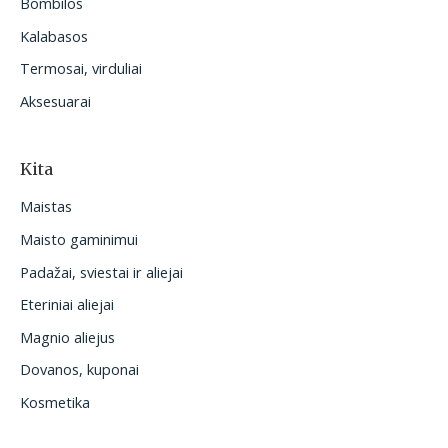
Bombilos
Kalabasos
Termosai, virduliai
Aksesuarai
Kita
Maistas
Maisto gaminimui
Padažai, sviestai ir aliejai
Eteriniai aliejai
Magnio aliejus
Dovanos, kuponai
Kosmetika