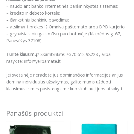
– naudojant banko internetinės bankininkystės sistemas;
– kredito ir debeto kortele;
– išankstiniu bankiniu pavedimu;
– atsiimant prekes Iš Omniva paštomato arba DPD kurjerio;
– grynaisiais pinigais mūsų parduotuvėje (Klaipėdos g. 67,
Panevėžys 37106).
Turite klausimų?
Skambinkite: +370 612 98228 , arba
rašykite: info@yerbamate.lt
Jei svetainėje neradote Jus dominančios informacijos ar Jus
domina individualus užsakymas, galite mums užduoti
klausimus ir mes pasistengsime kuo skubiau į juos atsakyti.
Panašūs produktai