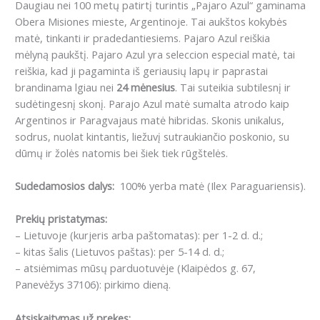
Daugiau nei 100 metų patirtį turintis „Pajaro Azul“ gaminama
Obera Misiones mieste, Argentinoje. Tai aukštos kokybės
matė, tinkanti ir pradedantiesiems. Pajaro Azul reiškia
mėlyną paukštį. Pajaro Azul yra seleccion especial matė, tai
reiškia, kad ji pagaminta iš geriausių lapų ir paprastai
brandinama lgiau nei
24 mėnesius
. Tai suteikia subtilesnį ir
sudėtingesnį skonį. Parajo Azul matė sumalta atrodo kaip
Argentinos ir Paragvajaus matė hibridas. Skonis unikalus,
sodrus, nuolat kintantis, liežuvį sutraukiančio poskonio, su
dūmų ir žolės natomis bei šiek tiek rūgštelės.
Sudedamosios dalys:
100% yerba matė (Ilex Paraguariensis).
Prekių pristatymas:
– Lietuvoje (kurjeris arba paštomatas): per 1-2 d. d.;
– kitas šalis (Lietuvos paštas): per 5-14 d. d.;
– atsiėmimas mūsų parduotuvėje (Klaipėdos g. 67,
Panevėžys 37106): pirkimo dieną.
Atsiskaitymas už prekes: