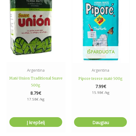
IŠPARDUOTA
Argentina
Argentina
Matė Union Traditional Suave
Pipore terere matė 500g
500g
7.99
€
8.79
€
15.98
€
/kg
17.58
€
/kg
Į krepšelį
Daugiau