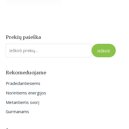
Prekių paieška
I
e
Ieškoti
š
k
o
Rekomeduojame
t
Pradedantiesiems
i
Norintiems energijos
:
Metantiems svorį
Gurmanams