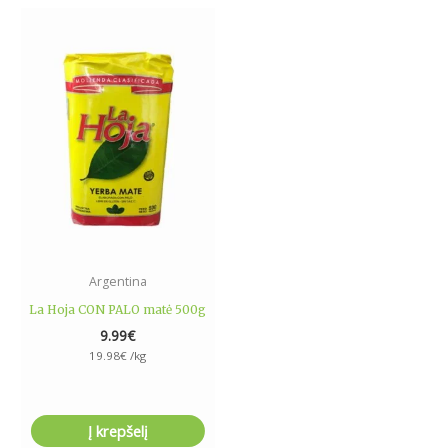
Argentina
La Hoja CON PALO matė 500g
9.99
€
19.98
€
/kg
Į krepšelį