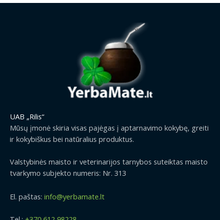
UAB „Rilis“
Mūsų įmonė skiria visas pajėgas į aptarnavimo kokybę, greiti
ir kokybiškus bei natūralius produktus.
Valstybinės maisto ir veterinarijos tarnybos suteiktas maisto
tvarkymo subjekto numeris: Nr. 313
El. paštas:
info@yerbamate.lt
Tel.:
+370 612 98228