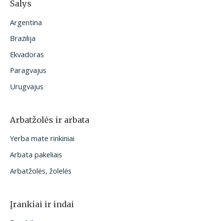
Šalys
Argentina
Brazilija
Ekvadoras
Paragvajus
Urugvajus
Arbatžolės ir arbata
Yerba mate rinkiniai
Arbata pakeliais
Arbatžolės, žolelės
Įrankiai ir indai