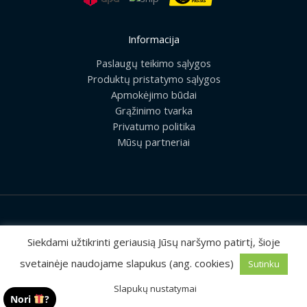
Informacija
Paslaugų teikimo sąlygos
Produktų pristatymo sąlygos
Apmokėjimo būdai
Grąžinimo tvarka
Privatumo politika
Mūsų partneriai
2026 © Visos teisės saugomos | UAB „Rilis“
Siekdami užtikrinti geriausią Jūsų naršymo patirtį, šioje
svetainėje naudojame slapukus (ang. cookies)
Sutinku
Sprendimas:
MEDIAERN
Slapukų nustatymai
Nori
?