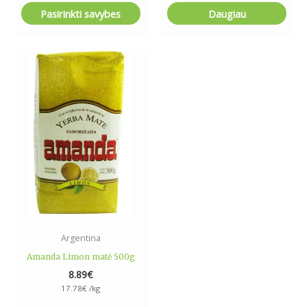
Pasirinkti savybes
Daugiau
Argentina
Amanda Limon matė 500g
8.89
€
17.78
€
/kg