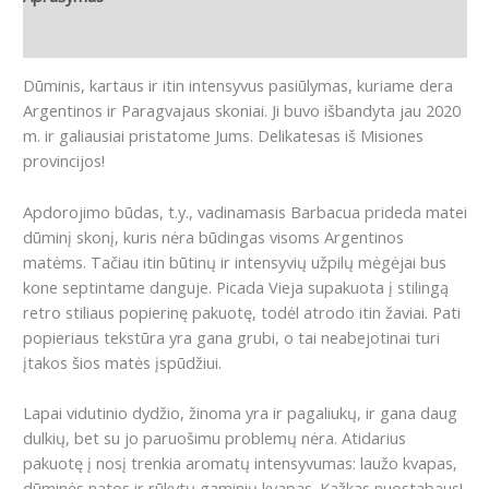
Atsiliepimai (0)
Dūminis, kartaus ir itin intensyvus pasiūlymas, kuriame dera
Argentinos ir Paragvajaus skoniai.
Ji buvo išbandyta jau 2020
m. ir galiausiai pristatome Jums.
Delikatesas iš Misiones
provincijos!
Apdorojimo būdas, t.y., vadinamasis
Barbacua prideda matei
dūminį skonį, kuris nėra būdingas visoms Argentinos
matėms.
Tačiau itin būtinų ir intensyvių užpilų mėgėjai bus
kone septintame danguje.
Picada Vieja supakuota į stilingą
retro stiliaus popierinę pakuotę, todėl atrodo itin žaviai.
Pati
popieriaus tekstūra yra gana grubi, o tai neabejotinai turi
įtakos šios matės įspūdžiui.
Lapai vidutinio dydžio, žinoma yra ir pagaliukų, ir gana daug
dulkių, bet su jo paruošimu problemų nėra.
Atidarius
pakuotę į nosį trenkia aromatų intensyvumas: laužo kvapas,
dūminės natos ir rūkytų gaminių kvapas. Kažkas nuostabaus!