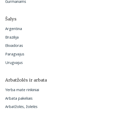
Gurmanams
Šalys
Argentina
Brazilija
Ekvadoras
Paragvajus
Urugvajus
Arbatžolės ir arbata
Yerba mate rinkiniai
Arbata pakeliais
Arbatžolės, žolelės