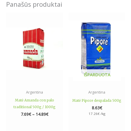
Panašūs produktai
Price
This
range:
product
7.69€
has
through
14.89€
multiple
variants.
The
options
may
be
IŠPARDUOTA
chosen
on
the
Argentina
Argentina
product
Matė Amanda con palo
Matė Pipore despalada 500g
page
traditional 500g / 1000g
8.63
€
7.69
€
–
14.89
€
17.26
€
/kg