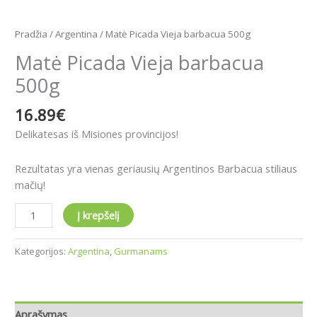
Pradžia
/
Argentina
/ Matė Picada Vieja barbacua 500g
Matė Picada Vieja barbacua
500g
16.89
€
Delikatesas iš Misiones provincijos!
Rezultatas yra vienas geriausių Argentinos Barbacua stiliaus
mačių!
Į krepšelį
Kategorijos:
Argentina
,
Gurmanams
Aprašymas