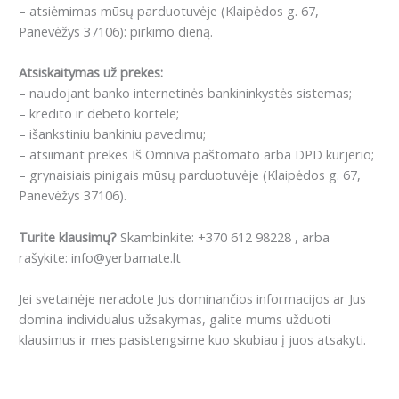
– atsiėmimas mūsų parduotuvėje (Klaipėdos g. 67,
Panevėžys 37106): pirkimo dieną.
Atsiskaitymas už prekes:
– naudojant banko internetinės bankininkystės sistemas;
– kredito ir debeto kortele;
– išankstiniu bankiniu pavedimu;
– atsiimant prekes Iš Omniva paštomato arba DPD kurjerio;
– grynaisiais pinigais mūsų parduotuvėje (Klaipėdos g. 67,
Panevėžys 37106).
Turite klausimų?
Skambinkite: +370 612 98228 , arba
rašykite: info@yerbamate.lt
Jei svetainėje neradote Jus dominančios informacijos ar Jus
domina individualus užsakymas, galite mums užduoti
klausimus ir mes pasistengsime kuo skubiau į juos atsakyti.