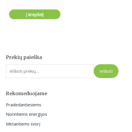
Į krepšelį
Prekių paieška
I
e
Ieškoti
š
k
o
Rekomeduojame
t
Pradedantiesiems
i
Norintiems energijos
:
Metantiems svorį