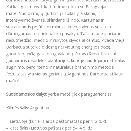
Kai kas gali manyti, kad turime reikalą su Paragvajaus
mate.
Nuo pirmųjų gurkšnių užpilas yra skonių ir
intensyvumo šventė, sklindanti iš indo.
Kartumas ir
sutraukiantis pojūtis pirmiausia kovoja vienas su kitu, o
dūmingumas turi tiek pat ką pasakyti.
Tačiau fone jaučiame
riešutmedžio, medžio ir rūkytos slyvos akcentus.
Picada Vieja
Barbacua suteikia didesnę nei vidutinę energijos dozę,
garantuojančią galią daug valandų.
Patys džiovinti vaisiai
gaunami iš nedidelės plantacijos, kurioje naudojami natūralūs
auginimo, perdirbimo ir natūralaus brandinimo metodai.
Rezultatas yra vienas geriausių Argentinos Barbacua stiliaus
mačių!
Sudedamosios dalys:
yerba matė (Ilex paraguariensis)
Kilmės šalis
: Argentina
– Lietuvoje (kurjeris arba paštomatas): per 1-2 d. d.;
– kitas šalis (Lietuvos paštas): per 5-14 d. d.;