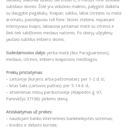
subtilaus skonio.
Žolė yra vidutinio malimo, palyginti dulkėta
su daugybe pagaliukų.
Kvapas: saldus, labai citrininis su matė
aromatu, pasislėpusiu toli fone.
Skonis stebina, nepaisant
intensyvaus kvapo, labiausiai juntamas matė su citrinos ir
šiek tiek saldžiomis medaus natomis.
Po dviejų užpylimų
jaučiasi subtilus imbiero skonis.
Sudedamosios dalys:
yerba matė (Ilex Paraguariensis),
medaus, citrinos, imbiero kvapiosios medžiagos.
Prekių pristatymas:
– Lietuvoje (kurjeris arba paštomatas): per 1-2 d. d.;
– kitas šalis (Lietuvos paštas): per 5-14 d. d.;
– atsiėmimas mūsų parduotuvėje (Klaipėdos g. 67,
Panevėžys 37106): pirkimo dieną.
Atsiskaitymas už prekes:
– naudojant banko internetinės bankininkystės sistemas;
– kredito ir debeto kortele;