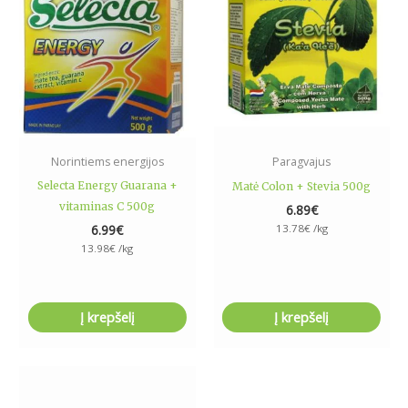
Norintiems energijos
Paragvajus
Selecta Energy Guarana +
Matė Colon + Stevia 500g
vitaminas C 500g
6.89
€
6.99
€
13.78
€
/kg
13.98
€
/kg
Į krepšelį
Į krepšelį