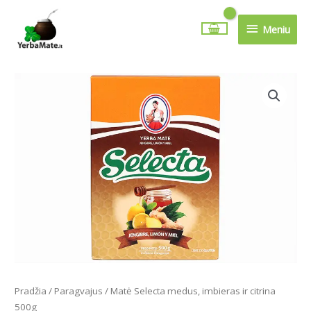
Pereiti
Meniu
prie
Meniu
turinio
produkto
kiekis:
Matė
Selecta
medus,
imbieras
ir
citrina
500g
Pradžia
/
Paragvajus
/ Matė Selecta medus, imbieras ir citrina
500g