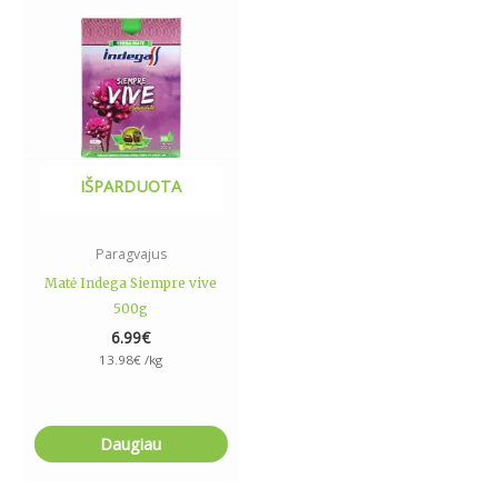
IŠPARDUOTA
Paragvajus
Matė Indega Siempre vive
500g
6.99
€
13.98
€
/kg
Daugiau