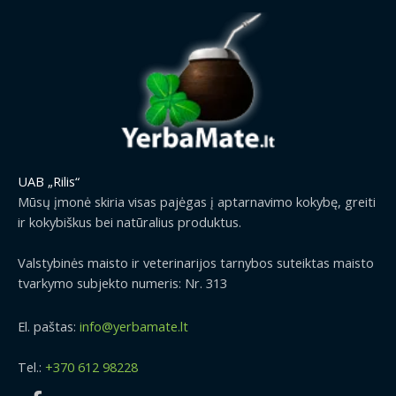
UAB „Rilis“
Mūsų įmonė skiria visas pajėgas į aptarnavimo kokybę, greiti
ir kokybiškus bei natūralius produktus.
Valstybinės maisto ir veterinarijos tarnybos suteiktas maisto
tvarkymo subjekto numeris: Nr. 313
El. paštas:
info@yerbamate.lt
Tel.:
+370 612 98228