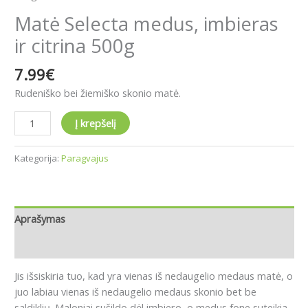
Matė Selecta medus, imbieras
ir citrina 500g
7.99
€
Rudeniško bei žiemiško skonio matė.
Į krepšelį
Kategorija:
Paragvajus
Aprašymas
Atsiliepimai (0)
Jis išsiskiria tuo, kad yra vienas iš nedaugelio medaus matė, o
juo labiau vienas iš nedaugelio medaus skonio bet be
saldiklių. Mal
oniai sušildo dėl imbiero, o medus fone suteikia