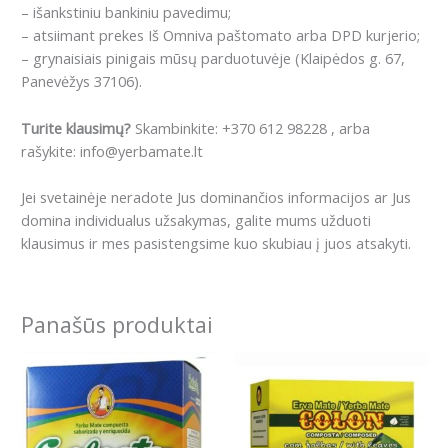
– išankstiniu bankiniu pavedimu;
– atsiimant prekes Iš Omniva paštomato arba DPD kurjerio;
– grynaisiais pinigais mūsų parduotuvėje (Klaipėdos g. 67,
Panevėžys 37106).
Turite klausimų?
Skambinkite: +370 612 98228 , arba
rašykite: info@yerbamate.lt
Jei svetainėje neradote Jus dominančios informacijos ar Jus
domina individualus užsakymas, galite mums užduoti
klausimus ir mes pasistengsime kuo skubiau į juos atsakyti.
Panašūs produktai