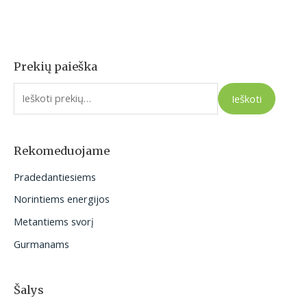
Prekių paieška
I
e
Ieškoti
š
k
o
Rekomeduojame
t
Pradedantiesiems
i
Norintiems energijos
:
Metantiems svorį
Gurmanams
Šalys