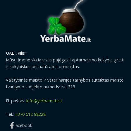
UAB „Rilis“
Mūsų įmonė skiria visas pajėgas į aptarnavimo kokybę, greiti
ir kokybiškus bei natūralius produktus.
Valstybinės maisto ir veterinarijos tarnybos suteiktas maisto
tvarkymo subjekto numeris: Nr. 313
El. paštas:
info@yerbamate.lt
Tel.:
+370 612 98228
acebook