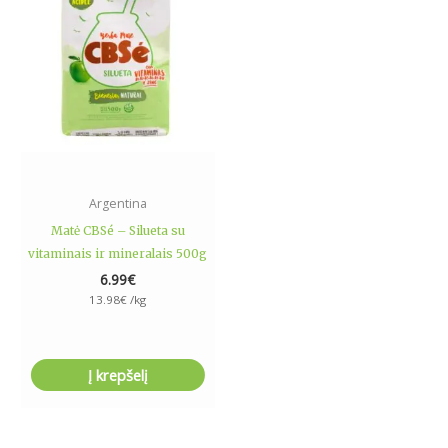
Argentina
Matė CBSé – Silueta su
vitaminais ir mineralais 500g
6.99
€
13.98
€
/kg
Į krepšelį