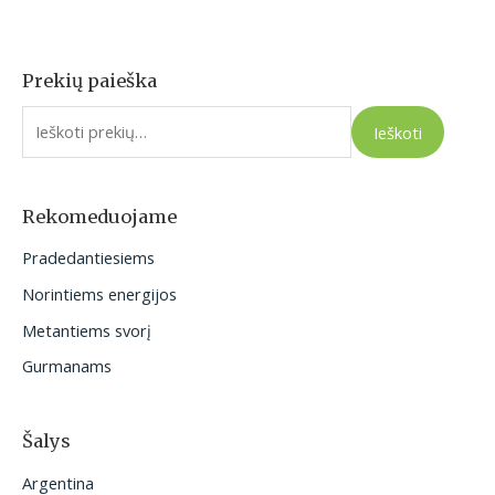
Prekių paieška
I
e
Ieškoti
š
k
o
Rekomeduojame
t
Pradedantiesiems
i
Norintiems energijos
:
Metantiems svorį
Gurmanams
Šalys
Argentina