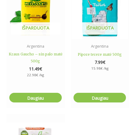
IŠPARDUOTA
IŠPARDUOTA
Argentina
Argentina
Kraus Gaucho – sin palo matė
Pipore terere matė 500g
500g
7.99
€
11.49
€
15.98
€
/kg
22.98
€
/kg
Daugiau
Daugiau