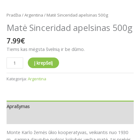
Pradžia
/
Argentina
/ Matė Sinceridad apelsinas 500g
Matė Sinceridad apelsinas 500g
7.99
€
Tiems kas mėgsta švelnią ir be dūmo.
Į krepšelį
Kategorija:
Argentina
Aprašymas
Atsiliepimai (0)
Monte Karlo žemės ūkio kooperatyvas, veikiantis nuo 1930
m., gamina daugybę puikios kokybės yerba matė, tai prekės