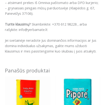
– atsiimant prekes Iš Omniva paštomato arba DPD kurjerio;
– grynaisiais pinigais mūsų parduotuvėje (Klaipėdos g. 67,
Panevėžys 37106).
Turite klausimų?
Skambinkite: +370 612 98228 , arba
rašykite: info@yerbamate.lt
Jei svetainėje neradote Jus dominančios informacijos ar Jus
domina individualus užsakymas, galite mums užduoti
klausimus ir mes pasistengsime kuo skubiau į juos atsakyti.
Panašūs produktai