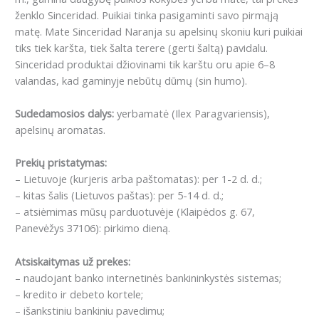
ženklo Sinceridad.
Puikiai tinka pasigaminti savo pirmąją
matę.
M
ate Sinceridad Naranja su apelsinų skoniu kuri puikiai
tiks tiek karšta, tiek šalta terere (gerti šaltą) pavidalu.
Sinceridad produktai džiovinami tik karštu oru apie 6–8
valandas, kad gaminyje nebūtų dūmų (sin humo).
Sudedamosios dalys:
yerbamatė (Ilex Paragvariensis),
apelsinų aromatas.
Prekių pristatymas:
– Lietuvoje (kurjeris arba paštomatas): per 1-2 d. d.;
– kitas šalis (Lietuvos paštas): per 5-14 d. d.;
– atsiėmimas mūsų parduotuvėje (Klaipėdos g. 67,
Panevėžys 37106): pirkimo dieną.
Atsiskaitymas už prekes:
– naudojant banko internetinės bankininkystės sistemas;
– kredito ir debeto kortele;
– išankstiniu bankiniu pavedimu;