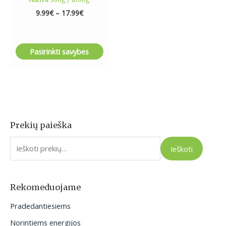
9.99
€
–
17.99
€
Pasirinkti savybes
Prekių paieška
I
e
Ieškoti
š
k
o
Rekomeduojame
t
Pradedantiesiems
i
Norintiems energijos