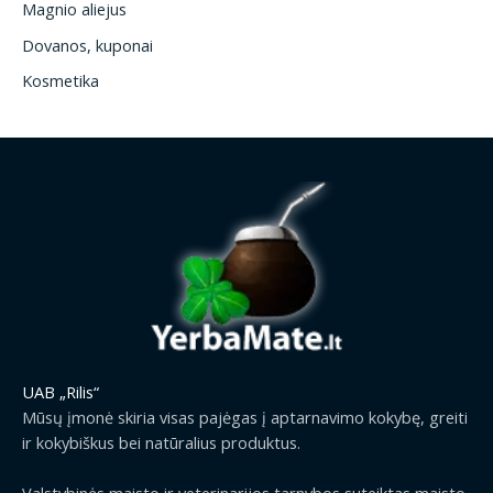
Magnio aliejus
Dovanos, kuponai
Kosmetika
UAB „Rilis“
Mūsų įmonė skiria visas pajėgas į aptarnavimo kokybę, greiti
ir kokybiškus bei natūralius produktus.
Valstybinės maisto ir veterinarijos tarnybos suteiktas maisto