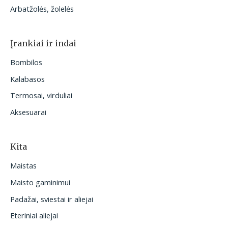
Arbatžolės, žolelės
Įrankiai ir indai
Bombilos
Kalabasos
Termosai, virduliai
Aksesuarai
Kita
Maistas
Maisto gaminimui
Padažai, sviestai ir aliejai
Eteriniai aliejai