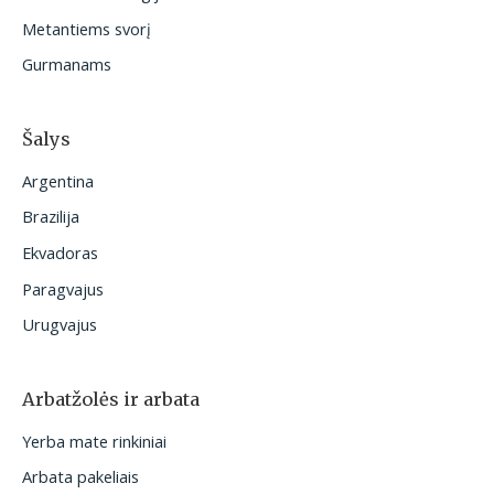
:
Metantiems svorį
Gurmanams
Šalys
Argentina
Brazilija
Ekvadoras
Paragvajus
Urugvajus
Arbatžolės ir arbata
Yerba mate rinkiniai
Arbata pakeliais