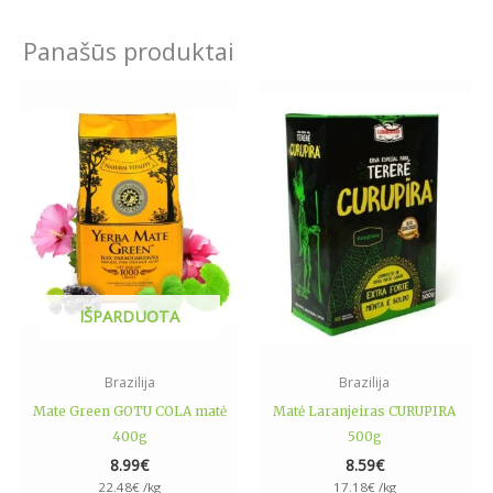
Panašūs produktai
IŠPARDUOTA
Brazilija
Brazilija
Mate Green GOTU COLA matė
Matė Laranjeiras CURUPIRA
400g
500g
8.99
€
8.59
€
22.48
€
/kg
17.18
€
/kg