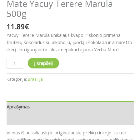
Matė Yacuy Terere Marula
500g
11.89
€
Yacuy Terere Marula unikalaus kvapo ir skonio primena
triufelių šokoladus su alkoholiu, juodąjį šokoladą ir amaretto
likerį.
Intriguojanti ir tikrai nepakartojama Yerba Matė!
Į krepšelį
Kategorija:
Brazilija
Aprašymas
Atsiliepimai (0)
Vienas iš unikaliausių ir originaliausių prekių rinkoje.
Jis turi
afrikietiškos marulės vaisių skonį, kuris yra puikus delikatesas