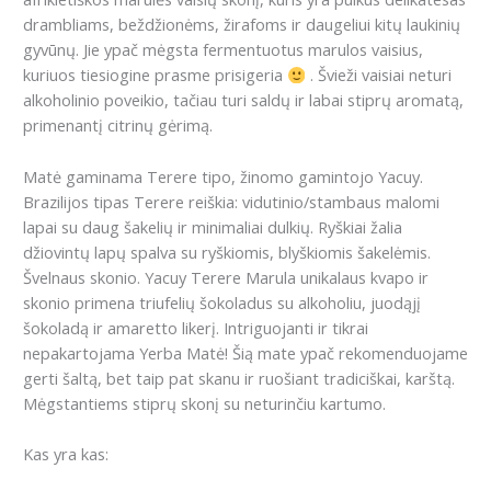
drambliams, beždžionėms, žirafoms ir daugeliui kitų laukinių
gyvūnų.
Jie ypač mėgsta fermentuotus marulos vaisius,
kuriuos tiesiogine prasme prisigeria
.
Švieži vaisiai neturi
alkoholinio poveikio, tačiau turi saldų ir labai stiprų aromatą,
primenantį citrinų gėrimą.
M
atė gaminama Terere tipo, žinomo gamintojo Yacuy.
Brazilijos tipas Terere reiškia:
vidutinio/stambaus malomi
lapai su daug šakelių ir minimaliai dulkių. R
yškiai žalia
džiovintų lapų spalva su ryškiomis, blyškiomis šakelėmis.
Š
velnaus skonio.
Yacuy Terere Marula unikalaus kvapo ir
skonio primena triufelių šokoladus su alkoholiu, juodąjį
šokoladą ir amaretto likerį.
Intriguojanti ir tikrai
nepakartojama Yerba Matė!
Šią mate ypač rekomenduojame
gerti šaltą, bet taip pat skanu ir ruošiant tradiciškai, karštą.
Mėgstantiems stiprų skonį su neturinčiu kartumo.
Kas yra kas: