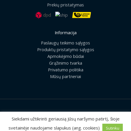
Prekių pristatymas
Informacija
Paslaugų teikimo sąlygos
Produktų pristatymo sąlygos
Apmokėjimo būdai
Grąžinimo tvarka
Privatumo politika
Mūsų partneriai
2026 © Visos teisės saugomos | UAB „Rilis“
Siekdami užtikrinti geriausią Jūsų naršymo patirtį, šioje
svetainėje naudojame slapukus (ang. cookies)
Sutinku
Sprendimas:
MEDIAERN