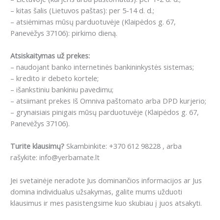
– kitas šalis (Lietuvos paštas): per 5-14 d. d.;
– atsiėmimas mūsų parduotuvėje (Klaipėdos g. 67,
Panevėžys 37106): pirkimo dieną.
Atsiskaitymas už prekes:
– naudojant banko internetinės bankininkystės sistemas;
– kredito ir debeto kortele;
– išankstiniu bankiniu pavedimu;
– atsiimant prekes Iš Omniva paštomato arba DPD kurjerio;
– grynaisiais pinigais mūsų parduotuvėje (Klaipėdos g. 67,
Panevėžys 37106).
Turite klausimų?
Skambinkite: +370 612 98228 , arba
rašykite: info@yerbamate.lt
Jei svetainėje neradote Jus dominančios informacijos ar Jus
domina individualus užsakymas, galite mums užduoti
klausimus ir mes pasistengsime kuo skubiau į juos atsakyti.