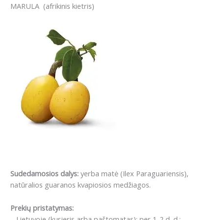
MARULA (afrikinis kietris)
Sudedamosios dalys:
yerba matė (Ilex Paraguariensis),
natūralios guaranos kvapiosios medžiagos.
Prekių pristatymas:
– Lietuvoje (kurjeris arba paštomatas): per 1-2 d. d.;