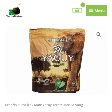
Pereiti
Meniu
prie
Meniu
turinio
produkto
kiekis:
Matė
Yacuy
Terere
Marula
500g
Pradžia
/
Brazilija
/ Matė Yacuy Terere Marula 500g