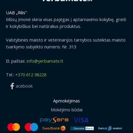
UAB „Rilis“
Mūsų įmonė skiria visas pajėgas į aptarnavimo kokybę, greiti
ir kokybiškus bei natūralius produktus.
Valstybinės maisto ir veterinarijos tarnybos suteiktas maisto
tvarkymo subjekto numeris: Nr. 313
El. paštas:
info@yerbamate.lt
Tel.:
+370 612 98228
acebook
Apmokėjimas
Mokėjimo būdai