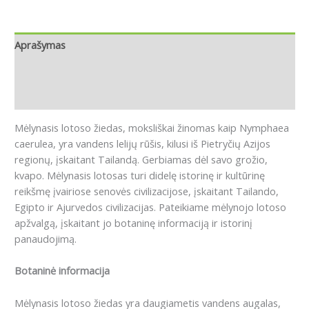
Aprašymas
Papildoma informacija
Atsiliepimai (0)
Mėlynasis lotoso žiedas, moksliškai žinomas kaip Nymphaea
caerulea, yra vandens lelijų rūšis, kilusi iš Pietryčių Azijos
regionų, įskaitant Tailandą. Gerbiamas dėl savo grožio,
kvapo. Mėlynasis lotosas turi didelę istorinę ir kultūrinę
reikšmę įvairiose senovės civilizacijose, įskaitant Tailando,
Egipto ir Ajurvedos civilizacijas. Pateikiame mėlynojo lotoso
apžvalgą, įskaitant jo botaninę informaciją ir istorinį
panaudojimą.
Botaninė informacija
Mėlynasis lotoso žiedas yra daugiametis vandens augalas,