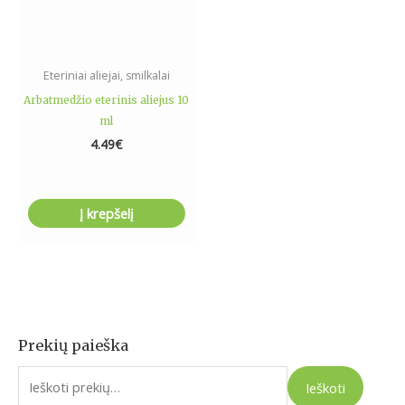
Eteriniai aliejai, smilkalai
Arbatmedžio eterinis aliejus 10
ml
4.49
€
Į krepšelį
Prekių paieška
I
e
Ieškoti
š