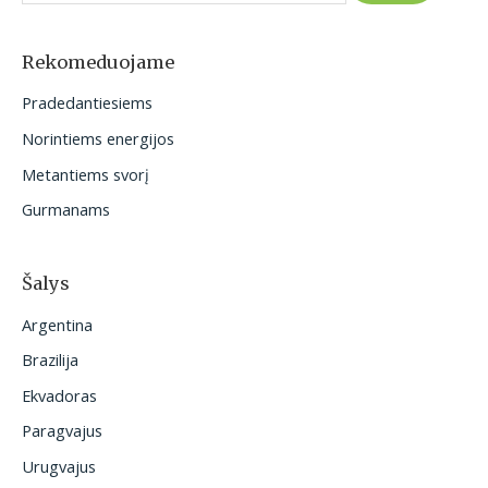
k
o
Rekomeduojame
t
Pradedantiesiems
i
Norintiems energijos
:
Metantiems svorį
Gurmanams
Šalys
Argentina
Brazilija
Ekvadoras
Paragvajus
Urugvajus