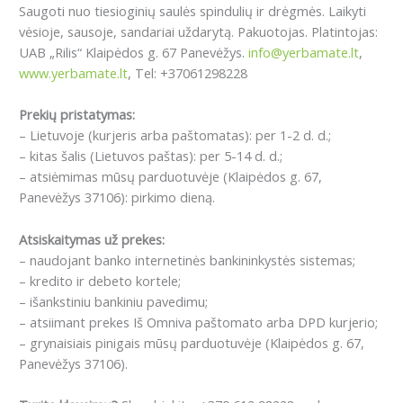
Saugoti nuo tiesioginių saulės spindulių ir drėgmės. Laikyti
vėsioje, sausoje, sandariai uždarytą. Pakuotojas. Platintojas:
UAB „Rilis“ Klaipėdos g. 67 Panevėžys.
info@yerbamate.lt
,
www.yerbamate.lt
, Tel: +37061298228
Prekių pristatymas:
– Lietuvoje (kurjeris arba paštomatas): per 1-2 d. d.;
– kitas šalis (Lietuvos paštas): per 5-14 d. d.;
– atsiėmimas mūsų parduotuvėje (Klaipėdos g. 67,
Panevėžys 37106): pirkimo dieną.
Atsiskaitymas už prekes:
– naudojant banko internetinės bankininkystės sistemas;
– kredito ir debeto kortele;
– išankstiniu bankiniu pavedimu;
– atsiimant prekes Iš Omniva paštomato arba DPD kurjerio;
– grynaisiais pinigais mūsų parduotuvėje (Klaipėdos g. 67,
Panevėžys 37106).