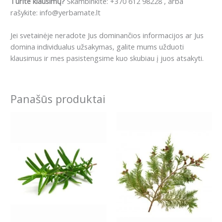
Turite klausimų?
Skambinkite: +370 612 98228 , arba
rašykite: info@yerbamate.lt
Jei svetainėje neradote Jus dominančios informacijos ar Jus
domina individualus užsakymas, galite mums užduoti
klausimus ir mes pasistengsime kuo skubiau į juos atsakyti.
Panašūs produktai