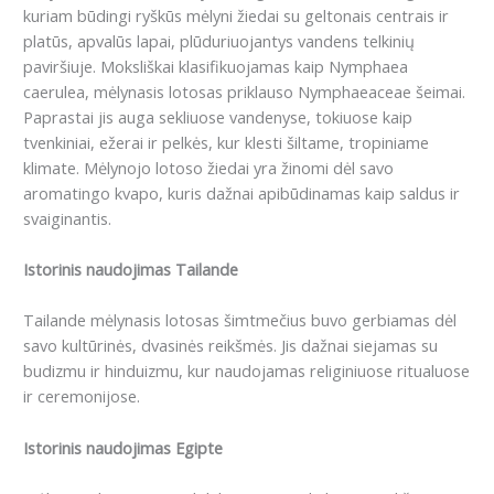
kuriam būdingi ryškūs mėlyni žiedai su geltonais centrais ir
platūs, apvalūs lapai, plūduriuojantys vandens telkinių
paviršiuje. Moksliškai klasifikuojamas kaip Nymphaea
caerulea, mėlynasis lotosas priklauso Nymphaeaceae šeimai.
Paprastai jis auga sekliuose vandenyse, tokiuose kaip
tvenkiniai, ežerai ir pelkės, kur klesti šiltame, tropiniame
klimate. Mėlynojo lotoso žiedai yra žinomi dėl savo
aromatingo kvapo, kuris dažnai apibūdinamas kaip saldus ir
svaiginantis.
Istorinis naudojimas Tailande
Tailande mėlynasis lotosas šimtmečius buvo gerbiamas dėl
savo kultūrinės, dvasinės reikšmės. Jis dažnai siejamas su
budizmu ir hinduizmu, kur naudojamas religiniuose ritualuose
ir ceremonijose.
Istorinis naudojimas Egipte