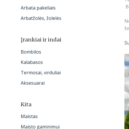
Bū
Arbata pakeliais
Arbatžolės, žolelės
No
šv
Įrankiai ir indai
S
Bombilos
Kalabasos
Termosai, virduliai
Aksesuarai
Kita
Maistas
Maisto gaminimui