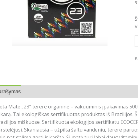
3
į
)
Š
V
K
prašymas
Papildoma informacija
Atsiliepimai (2)
ta Mate „23” tererė organinė – vakuuminis įpakavimas 500g
karą. Tai ekologiškas sertifikuotas produktas iš Brazilijo
azilijos miškuose. Sertifikuota ekologijos sertifikatu ECOCE
rstelėjusi. Skaniausia – užpilta šaltu vandeniu, terere paruo
ip pat galima gerti ir karštą. Ši matė turi labai daug vitami