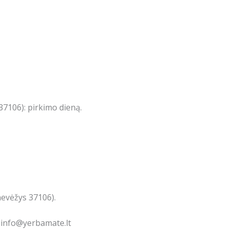
7106): pirkimo dieną.
nevėžys 37106).
: info@yerbamate.lt