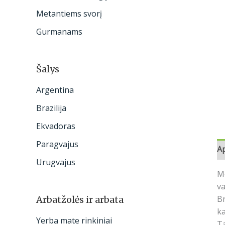
:
Metantiems svorį
Gurmanams
Šalys
Argentina
Brazilija
Ekvadoras
Paragvajus
A
Urugvajus
Me
va
Br
Arbatžolės ir arbata
ka
Yerba mate rinkiniai
Ta