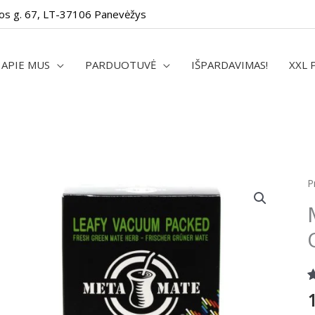
os g. 67, LT-37106 Panevėžys
APIE MUS
PARDUOTUVĖ
IŠPARDAVIMAS!
XXL 
p
P
k
M
M
"
T
O
Į
2
4
5
(