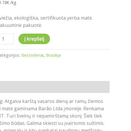
1.78
€
/kg
vertinimų:
viežia, ekologiška, sertifikuota yerba matė.
akuuminė pakuotė.
Į krepšelį
ategorijos:
Bestseleriai
,
Brazilija
. Atgaiva karštą vasaros dieną ar ramų žiemos
s. Ši matė gaminama Barão Ltda įmonėje. Renkama
RT. Turi švelnų ir nepamirštamą skonį. Šiek tiek
šimo būdas. Galima skiesti su įvairiomis sultimis.
nų, mineralų ir kitų sveikatai naudingų medžiagų.