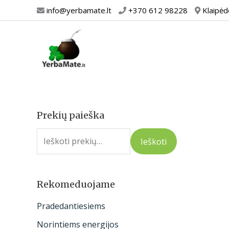
Pereiti
info@yerbamate.lt
+370 612 98228
Klaipėd
prie
turinio
Prekių paieška
I
e
Ieškoti
š
k
o
Rekomeduojame
t
Pradedantiesiems
i
Norintiems energijos