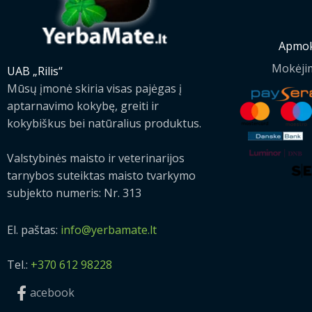
Apmok
Mokėji
UAB „Rilis“
Mūsų įmonė skiria visas pajėgas į
aptarnavimo kokybę, greiti ir
kokybiškus bei natūralius produktus.
Valstybinės maisto ir veterinarijos
tarnybos suteiktas maisto tvarkymo
subjekto numeris: Nr. 313
El. paštas:
info@yerbamate.lt
Tel.:
+370 612 98228
acebook