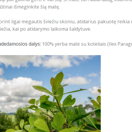
tinai išmėginkite šią matę.
rint ilgai mėgautis šviežiu skoniu, atidarius pakuotę reikia u
iežia, kai po atidarymo laikoma šaldytuve.
udedamosios dalys:
100% yerba matė su koteliais (Ilex Paragu