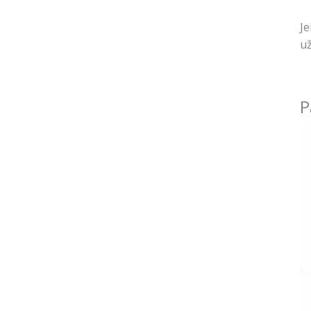
Je
už
P