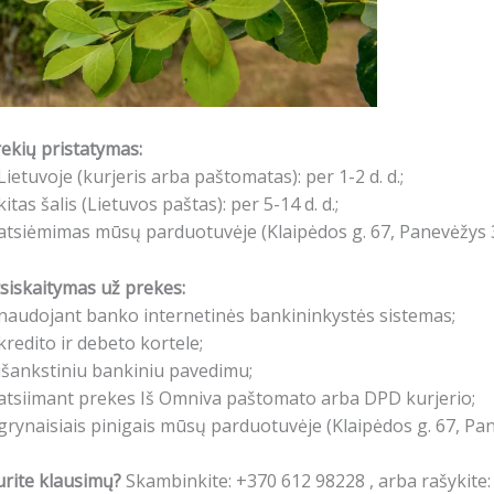
ekių pristatymas:
Lietuvoje (kurjeris arba paštomatas): per 1-2 d. d.;
kitas šalis (Lietuvos paštas): per 5-14 d. d.;
atsiėmimas mūsų parduotuvėje (Klaipėdos g. 67, Panevėžys 3
siskaitymas už prekes:
naudojant banko internetinės bankininkystės sistemas;
kredito ir debeto kortele;
išankstiniu bankiniu pavedimu;
atsiimant prekes Iš Omniva paštomato arba DPD kurjerio;
grynaisiais pinigais mūsų parduotuvėje (Klaipėdos g. 67, Pa
rite klausimų?
Skambinkite: +370 612 98228 , arba rašykite