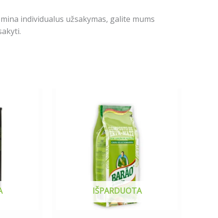
domina individualus užsakymas, galite mums
akyti.
A
IŠPARDUOTA