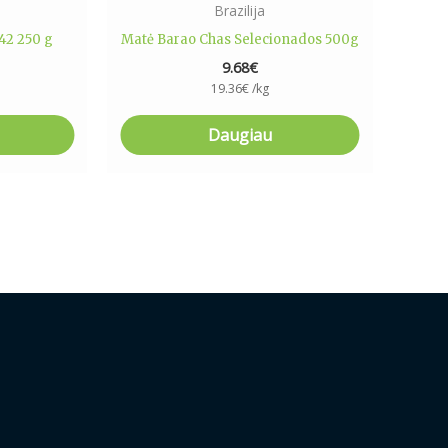
Brazilija
42 250 g
Matė Barao Chas Selecionados 500g
9.68
€
19.36
€
/kg
Daugiau