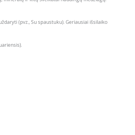
ždaryti (pvz., Su spaustuku). Geriausiai išsilaiko
ariensis).