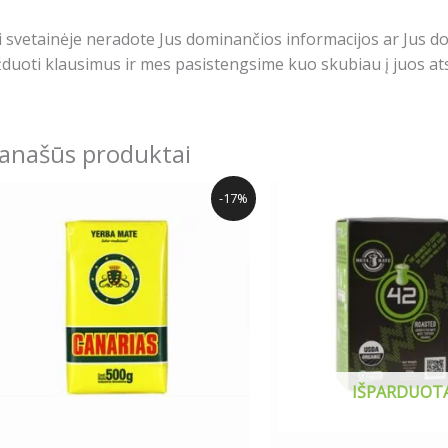
i svetainėje neradote Jus dominančios informacijos ar Jus 
duoti klausimus ir mes pasistengsime kuo skubiau į juos ats
anašūs produktai
Price
This
-17%
range:
product
4.99€
has
through
44.97€
multiple
variants.
The
options
may
IŠPARDUOT
be
chosen
on