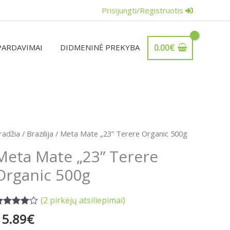
Prisijungti/Registruotis
PARDAVIMAI
DIDMENINĖ PREKYBA
0.00
€
rodukto
radžia
/
Brazilija
/ Meta Mate „23” Terere Organic 500g
iekis:
Meta Mate „23” Terere
eta
Organic 500g
ate
23"
erere
(
2
pirkėjų atsiliepimai)
rganic
vertinimas:
15.89
€
.00
iš 5
00g
viso