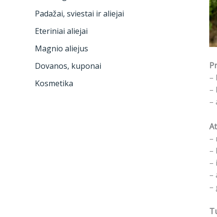
Padažai, sviestai ir aliejai
Eteriniai aliejai
Magnio aliejus
Pr
Dovanos, kuponai
– 
Kosmetika
– 
– 
At
– 
– 
– 
– 
– 
Tu