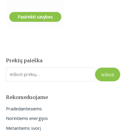
Pasirinkti savybes
Prekių paieška
I
e
Ieškoti
š
k
o
Rekomeduojame
t
Pradedantiesiems
i
Norintiems energijos
:
Metantiems svorį