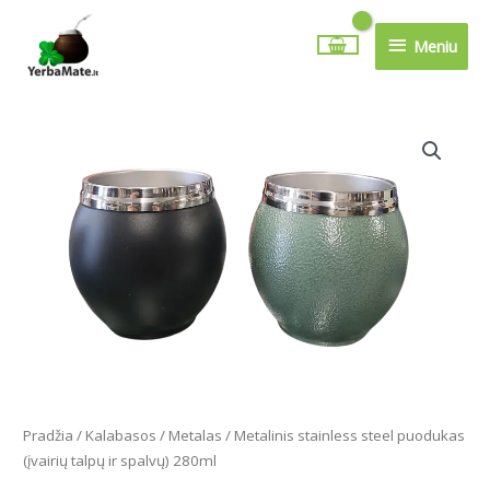
Pereiti
Meniu
prie
Meniu
turinio
produkto
kiekis:
Metalinis
stainless
steel
puodukas
(įvairių
talpų
ir
spalvų)
280ml
Pradžia
/
Kalabasos
/
Metalas
/ Metalinis stainless steel puodukas
(įvairių talpų ir spalvų) 280ml