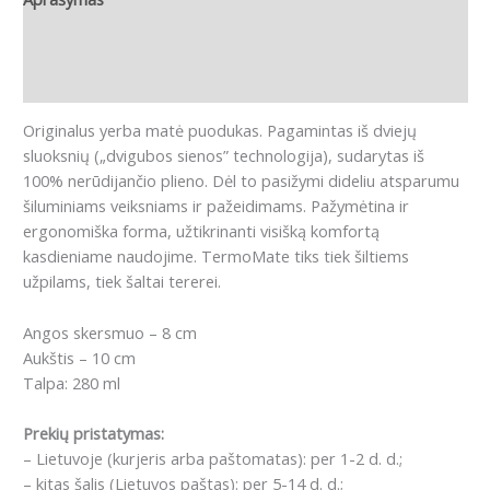
Papildoma informacija
Atsiliepimai (0)
Originalus yerba matė puodukas.
P
agamintas iš dviejų
sluoksnių („dvigubos sienos” technologija), sudarytas iš
100% nerūdijančio plieno.
Dėl to pasižymi dideliu atsparumu
šiluminiams veiksniams ir pažeidimams.
Pažymėtina ir
ergonomiška forma, užtikrinanti visišką komfortą
kasdieniame naudojime.
TermoMate tiks tiek šiltiems
užpilams, tiek šaltai tererei.
Angos skersmuo – 8 cm
Aukštis – 10 cm
Talpa: 280 ml
Prekių pristatymas:
– Lietuvoje (kurjeris arba paštomatas): per 1-2 d. d.;
– kitas šalis (Lietuvos paštas): per 5-14 d. d.;