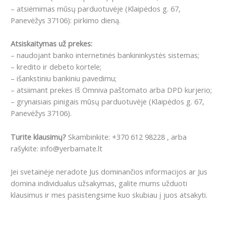
– atsiėmimas mūsų parduotuvėje (Klaipėdos g. 67,
Panevėžys 37106): pirkimo dieną.
Atsiskaitymas už prekes:
– naudojant banko internetinės bankininkystės sistemas;
– kredito ir debeto kortele;
– išankstiniu bankiniu pavedimu;
– atsiimant prekes Iš Omniva paštomato arba DPD kurjerio;
– grynaisiais pinigais mūsų parduotuvėje (Klaipėdos g. 67,
Panevėžys 37106).
Turite klausimų?
Skambinkite: +370 612 98228 , arba
rašykite: info@yerbamate.lt
Jei svetainėje neradote Jus dominančios informacijos ar Jus
domina individualus užsakymas, galite mums užduoti
klausimus ir mes pasistengsime kuo skubiau į juos atsakyti.