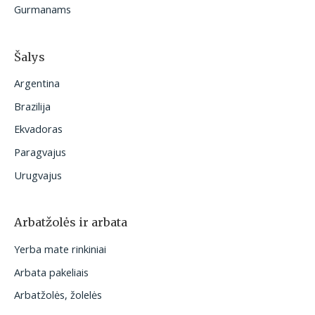
Gurmanams
Šalys
Argentina
Brazilija
Ekvadoras
Paragvajus
Urugvajus
Arbatžolės ir arbata
Yerba mate rinkiniai
Arbata pakeliais
Arbatžolės, žolelės