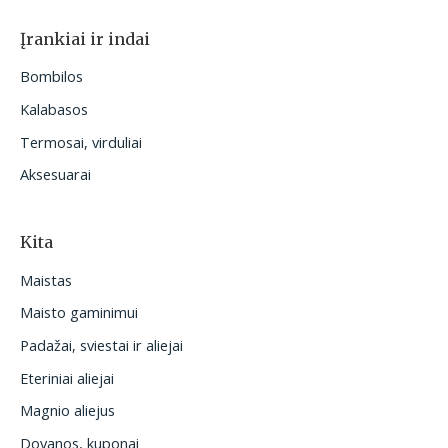
Įrankiai ir indai
Bombilos
Kalabasos
Termosai, virduliai
Aksesuarai
Kita
Maistas
Maisto gaminimui
Padažai, sviestai ir aliejai
Eteriniai aliejai
Magnio aliejus
Dovanos, kuponai