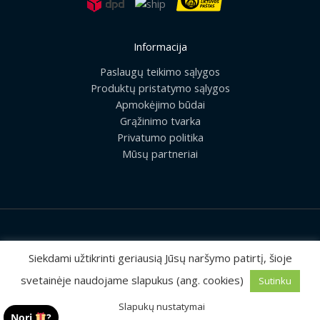
Informacija
Paslaugų teikimo sąlygos
Produktų pristatymo sąlygos
Apmokėjimo būdai
Grąžinimo tvarka
Privatumo politika
Mūsų partneriai
2026 © Visos teisės saugomos | UAB „Rilis“
Siekdami užtikrinti geriausią Jūsų naršymo patirtį, šioje
svetainėje naudojame slapukus (ang. cookies)
Sutinku
Sprendimas:
MEDIAERN
Slapukų nustatymai
Nori
?