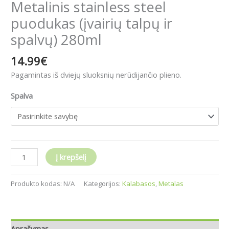
Metalinis stainless steel
puodukas (įvairių talpų ir
spalvų) 280ml
14.99
€
P
agamintas iš dviejų sluoksnių nerūdijančio plieno.
Spalva
Į krepšelį
Produkto kodas:
N/A
Kategorijos:
Kalabasos
,
Metalas
Aprašymas