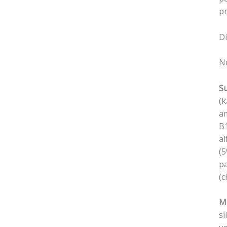
pr
D
N
S
(k
am
B1
al
(5
pa
(c
M
si