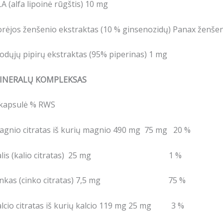
A (alfa lipoinė rūgštis) 10 mg
rėjos ženšenio ekstraktas (10 % ginsenozidų) Panax ženše
odųjų pipirų ekstraktas (95% piperinas) 1 mg
INERALŲ KOMPLEKSAS
 kapsulė % RWS
agnio citratas iš kurių magnio 490 mg 75 mg 20 %
alis (kalio citratas) 25 mg 1 %
inkas (cinko citratas) 7,5 mg 75 %
alcio citratas iš kurių kalcio 119 mg 25 mg 3 %