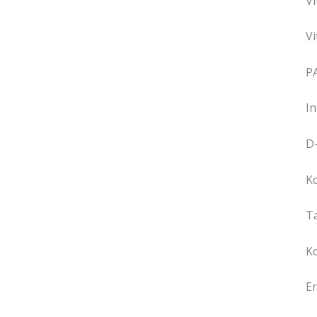
V
V
P
In
D
Ko
Ta
K
Er