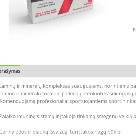
K
prašymas
Atsiliepimai (0)
taminų ir mineralų kompleksas suaugusiems, norintiems papil
taminų ir mineralų formulė padeda patenkinti kasdienį visų
komenduojamą profesionaliai sportuojantiems sportininkams
Palaiko imuninę sistemą ir įtakoja tinkamą smegenų veiklą b
Gerina odos ir plaukų išvaizdą, turi įtakos nagų būklei