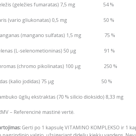
eležis (geležies fumaratas) 7,5 mg 54 %
aris (vario gliukonatas) 0,5 mg 50 %
anganas (mangano sulfatas) 1,5 mg 75 %
elenas (L-selenometioninas) 50 μg 91 %
hromas (chromo pikolinatas) 100 μg 250 %
odas (kalio jodidas) 75 μg 50 %
mbuko ūglių ekstraktas (70 % silicio dioksido) 8,33 mg
MV – Referencinė mastinė vertė.
rtojimas:
Gerti po 1 kapsulę VITAMINO KOMPLEKSO ir 1 k
 pagrindinio valgio, užsigeriant dideliu kiekiu vandens. Neva