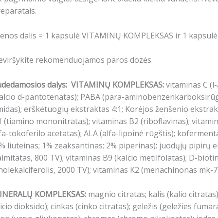
eparatais.
ienos dalis = 1 kapsulė VITAMINŲ KOMPLEKSAS ir 1 kaps
eviršykite rekomenduojamos paros dozės.
udedamosios dalys:
VITAMINŲ KOMPLEKSAS:
vitaminas C (l-
alcio d-pantotenatas); PABA (para-aminobenzenkarboksirūgšti
idas); erškėtuogių ekstraktas 4:1; Korėjos ženšenio ekstra
 (tiamino mononitratas); vitaminas B2 (riboflavinas); vitamin
fa-tokoferilo acetatas); ALA (alfa-lipoinė rūgštis); koferme
% liuteinas; 1% zeaksantinas; 2% piperinas); juodųjų pipirų e
lmitatas, 800 TV); vitaminas B9 (kalcio metilfolatas); D-biot
holekalciferolis, 2000 TV); vitaminas K2 (menachinonas mk-7
INERALŲ KOMPLEKSAS:
magnio citratas; kalis (kalio citrata
licio dioksido); cinkas (cinko citratas); geležis (geležies f