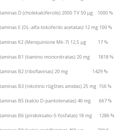
taminas D (cholekalciferolis) 2000 TV 50 μg 1000 %
taminas E (DL-alfa-tokoferilo acetatas) 12 mg 100 %
itaminas K2 (Menquinione Mk-7) 12,5 μg 17 %
itaminas B1 (tiamino mononitratas) 20 mg 1818 %
itaminas B2 (riboflavinas) 20 mg 1429 %
taminas B3 (nikotino rūgšties amidas) 25 mg 156 %
itaminas B5 (kalcio D-pantotenatas) 40 mg 667 %
itaminas B6 (piridoksalio-5-fosfatas) 18 mg 1286 %