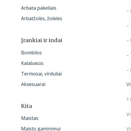
Arbata pakeliais
– 
Arbatžolės, žolelės
– 
Įrankiai ir indai
–
Bombilos
– 
Kalabasos
–
Termosai, virduliai
Aksesuarai
V
1
Kita
Vi
Maistas
Maisto gaminimui
V