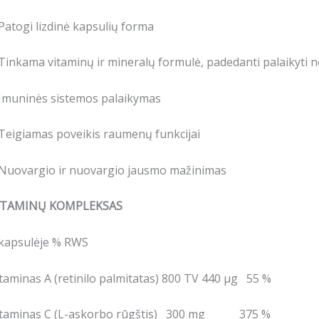
Patogi lizdinė kapsulių forma
Tinkama vitaminų ir mineralų formulė, padedanti palaikyti 
 Imuninės sistemos palaikymas
Teigiamas poveikis raumenų funkcijai
 Nuovargio ir nuovargio jausmo mažinimas
ITAMINŲ KOMPLEKSAS
 kapsulėje % RWS
taminas A (retinilo palmitatas) 800 TV 440 μg 55 %
itaminas C (L-askorbo rūgštis) 300 mg 375 %