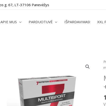
os g. 67, LT-37106 Panevėžys
APIE MUS
PARDUOTUVĖ
IŠPARDAVIMAS!
XXL 
p
P
k
m
M
m
+
m
6
k
V