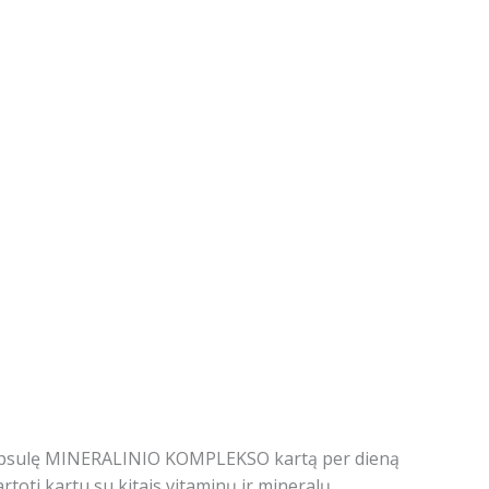
apsulę MINERALINIO KOMPLEKSO kartą per dieną
rtoti kartu su kitais vitaminų ir mineralų