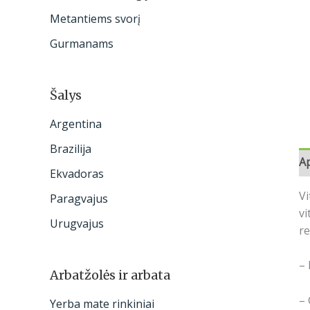
:
Metantiems svorį
Gurmanams
Šalys
Argentina
Brazilija
A
Ekvadoras
Vi
Paragvajus
vi
Urugvajus
re
– 
Arbatžolės ir arbata
– 
Yerba mate rinkiniai