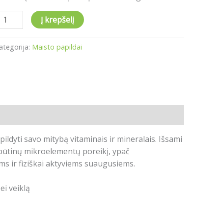
Į krepšelį
ategorija:
Maisto papildai
dyti savo mitybą vitaminais ir mineralais. Išsami
 būtinų mikroelementų poreikį, ypač
 ir fiziškai aktyviems suaugusiems.
ei veiklą