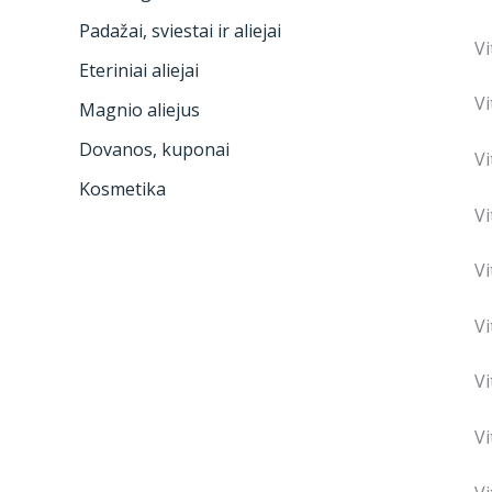
Padažai, sviestai ir aliejai
Vi
Eteriniai aliejai
Vi
Magnio aliejus
Dovanos, kuponai
V
Kosmetika
V
V
Vi
V
V