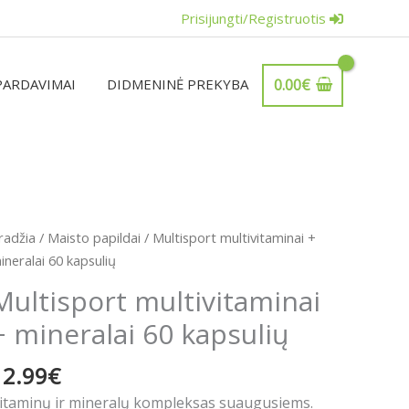
Prisijungti/Registruotis
PARDAVIMAI
DIDMENINĖ PREKYBA
0.00
€
rodukto
radžia
/
Maisto papildai
/ Multisport multivitaminai +
iekis:
ineralai 60 kapsulių
ultisport
Multisport multivitaminai
ultivitaminai
+ mineralai 60 kapsulių
ineralai
12.99
€
0
apsulių
itaminų ir mineralų kompleksas suaugusiems.