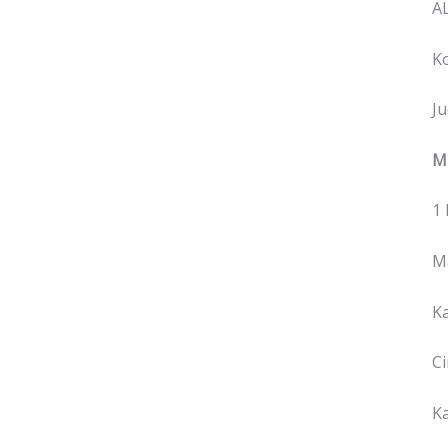
AL
Ko
Ju
M
1
M
K
C
K