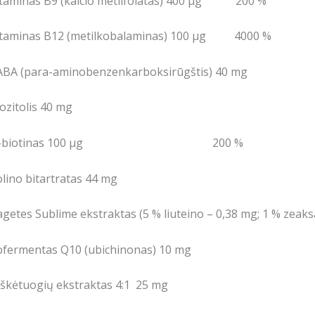
itaminas B9 (kalcio metilfolatas) 400 μg 200 %
itaminas B12 (metilkobalaminas) 100 μg 4000 %
ABA (para-aminobenzenkarboksirūgštis) 40 mg
ozitolis 40 mg
-biotinas 100 μg 200 %
lino bitartratas 44 mg
getes Sublime ekstraktas (5 % liuteino – 0,38 mg; 1 % zeaks
ofermentas Q10 (ubichinonas) 10 mg
škėtuogių ekstraktas 4:1 25 mg