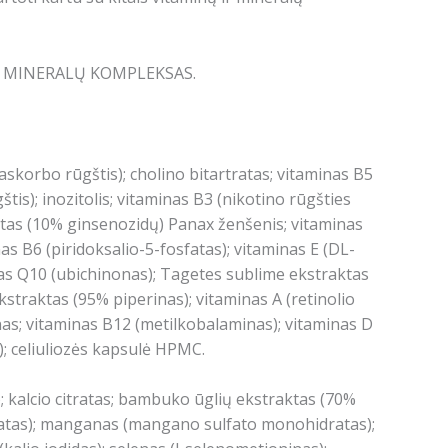
ulė MINERALŲ KOMPLEKSAS.
askorbo rūgštis); cholino bitartratas; vitaminas B5
s); inozitolis; vitaminas B3 (nikotino rūgšties
ktas (10% ginsenozidų) Panax ženšenis; vitaminas
as B6 (piridoksalio-5-fosfatas); vitaminas E (DL-
ntas Q10 (ubichinonas); Tagetes sublime ekstraktas
kstraktas (95% piperinas); vitaminas A (retinolio
inas; vitaminas B12 (metilkobalaminas); vitaminas D
); celiuliozės kapsulė HPMC.
s); kalcio citratas; bambuko ūglių ekstraktas (70%
umaratas); manganas (mangano sulfato monohidratas);