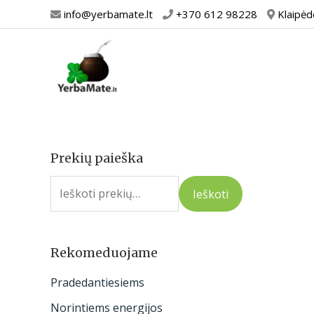
Pereiti
info@yerbamate.lt
+370 612 98228
Klaipėd
prie
turinio
Prekių paieška
I
e
Ieškoti
š
k
o
Rekomeduojame
t
Pradedantiesiems
i
Norintiems energijos