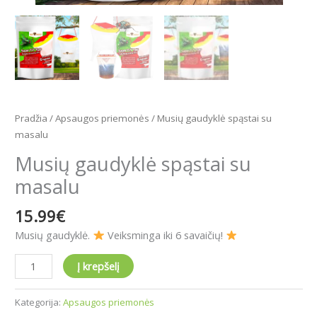
Pradžia
/
Apsaugos priemonės
/ Musių gaudyklė spąstai su
masalu
Musių gaudyklė spąstai su
masalu
15.99
€
Musių gaudyklė.
Veiksminga iki 6 savaičių!
Į krepšelį
Kategorija:
Apsaugos priemonės