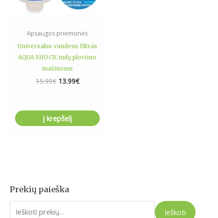
Apsaugos priemonės
Universalus vandens filtras
AQUA SHOCK indų plovimo
mašinoms
15.99
€
13.99
€
Į krepšelį
Prekių paieška
I
e
Ieškoti