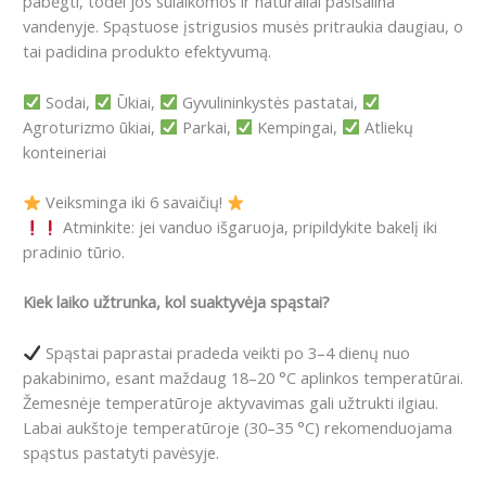
pabėgti, todėl jos sulaikomos ir natūraliai pasišalina
vandenyje. Spąstuose įstrigusios musės pritraukia daugiau, o
tai padidina produkto efektyvumą.
Sodai,
Ūkiai,
Gyvulininkystės pastatai,
Agroturizmo ūkiai,
Parkai,
Kempingai,
Atliekų
konteineriai
Veiksminga iki 6 savaičių!
Atminkite: jei vanduo išgaruoja, pripildykite bakelį iki
pradinio tūrio.
Kiek laiko užtrunka, kol suaktyvėja spąstai?
Spąstai paprastai pradeda veikti po 3–4 dienų nuo
pakabinimo, esant maždaug 18–20 °C aplinkos temperatūrai.
Žemesnėje temperatūroje aktyvavimas gali užtrukti ilgiau.
Labai aukštoje temperatūroje (30–35 °C) rekomenduojama
spąstus pastatyti pavėsyje.