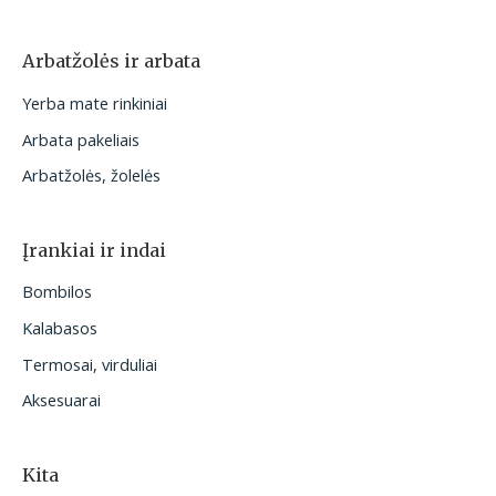
Arbatžolės ir arbata
Yerba mate rinkiniai
Arbata pakeliais
Arbatžolės, žolelės
Įrankiai ir indai
Bombilos
Kalabasos
Termosai, virduliai
Aksesuarai
Kita