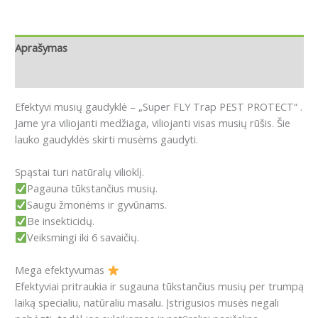
Aprašymas
Atsiliepimai (0)
Efektyvi musių gaudyklė – „Super FLY Trap PEST PROTECT“ .
Jame yra viliojanti medžiaga, viliojanti visas musių rūšis. Šie
lauko gaudyklės skirti musėms gaudyti.
Spąstai turi natūralų vilioklį.
Pagauna tūkstančius musių.
Saugu žmonėms ir gyvūnams.
Be insekticidų.
Veiksmingi iki 6 savaičių.
Mega efektyvumas
Efektyviai pritraukia ir sugauna tūkstančius musių per trumpą
laiką specialiu, natūraliu masalu. Įstrigusios musės negali