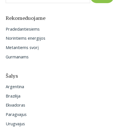
š
k
o
Rekomeduojame
t
Pradedantiesiems
i
Norintiems energijos
:
Metantiems svorį
Gurmanams
Šalys
Argentina
Brazilija
Ekvadoras
Paragvajus
Urugvajus