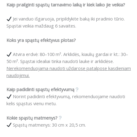
Kaip prailginti spąstų tarnavimo laiką ir kiek laiko jie veikia?
Jei vanduo išgaruoja, pripildykite baką iki pradinio tūrio.
Spąstai veikia maždaug 6 savaites.
Koks yra spąstų efektyvus plotas?
Atvira erdvė: 80–100 m². Arklidės, kiaulių gardai ir kt.: 30–
50 m². Spąstai idealiai tinka naudoti lauke ir arklidėse.
Nerekomenduojama naudoti uždarose patalpose kasdieniam
naudojimui.
Kaip padidinti spąstų efektyvumą
Norint padidinti efektyvumą, rekomenduojame naudoti
kelis spąstus vienu metu.
Kokie spąstų matmenys?
Spąstų matmenys: 30 cm x 20,5 cm.