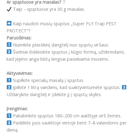
Ar spąstuose yra masalas?
Taip – ​​spąstuose yra 30 g masalas.
Kaip naudoti musių spąstus „Super FLY Trap PEST
PROTECT“?
Paruošimas:
Nuimkite plastikinį dangtelį nuo spąstų viršaus.
Švelniai išskleiskite spąstus į kūgio formą, užtikrindami,
kad įėjimo anga būtų lengvai pasiekiama musėms.
Aktyvavimas:
Supilkite specialų masalą į spąstus.
Įpilkite 1 litrą vandens, kad suaktyvintumėte spąstus.
Uždarykite dangtelį ir įdėkite jį į spąstų skyles.
Įrengimas:
Pakabinkite spąstus 180–200 cm aukštyje virš žemės.
Padėkite juos saulėtoje vietoje bent 7–8 valandoms per
dieną.