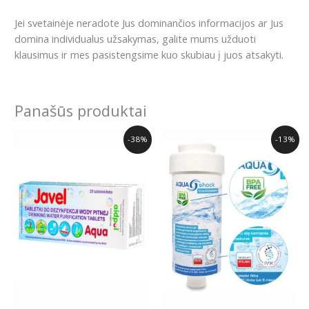
Jei svetainėje neradote Jus dominančios informacijos ar Jus
domina individualus užsakymas, galite mums užduoti
klausimus ir mes pasistengsime kuo skubiau į juos atsakyti.
Panašūs produktai
Original
Current
Original
Current
-38%
-13%
price
price
price
price
was:
is:
was:
is:
7.99€.
4.99€.
15.99€.
13.99€.