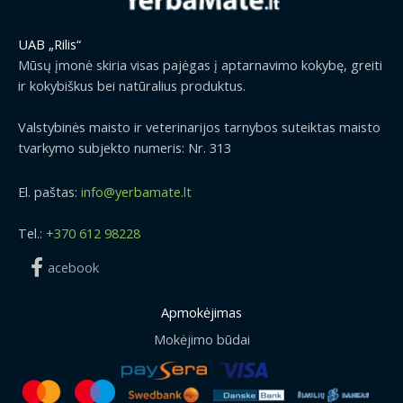
UAB „Rilis“
Mūsų įmonė skiria visas pajėgas į aptarnavimo kokybę, greiti
ir kokybiškus bei natūralius produktus.
Valstybinės maisto ir veterinarijos tarnybos suteiktas maisto
tvarkymo subjekto numeris: Nr. 313
El. paštas:
info@yerbamate.lt
Tel.:
+370 612 98228
acebook
Apmokėjimas
Mokėjimo būdai