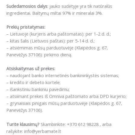
Sudedamosios dalys
: jauko sudėtyje yra tik natūralūs
ingredientai. Baltymų miltai 97% ir mineralai 3%.
Prekių pristatymas:
– Lietuvoje (kurjeris arba paštomatas): per 1-2 d. d.;
– kitas šalis (Lietuvos paštas): per 5-14 d. d.;
– atsiėmimas mūsų parduotuvėje (Klaipėdos g. 67,
Panevėžys 37106): pirkimo dieną.
Atsiskaitymas už prekes:
– naudojant banko internetinės bankininkystės sistemas;
– kredito ir debeto kortele;
– išankstiniu bankiniu pavedimu;
– atsiimant prekes Iš Omniva paštomato arba DPD kurjerio;
– grynaisiais pinigais mūsų parduotuvėje (Klaipėdos g. 67,
Panevėžys 37106).
Turite klausimų?
Skambinkite: +370 612 98228 , arba
rašykite: info@yerbamate.lt