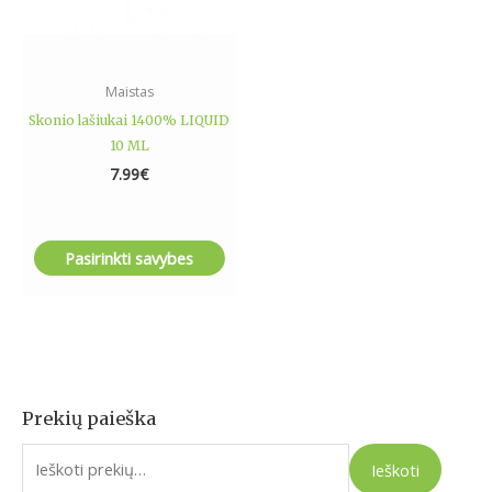
be
chosen
on
the
Maistas
product
Skonio lašiukai 1400% LIQUID
page
10 ML
7.99
€
Pasirinkti savybes
Prekių paieška
I
e
Ieškoti
š