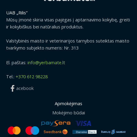
UAB „Rilis“
Mūsų įmonė skiria visas pajėgas į aptarnavimo kokybę, greiti
ir kokybiškus bei natūralius produktus.
Valstybinės maisto ir veterinarijos tarnybos suteiktas maisto
tvarkymo subjekto numeris: Nr. 313
El. paštas:
info@yerbamate.lt
Tel.:
+370 612 98228
acebook
Apmokėjimas
Mokėjimo būdai