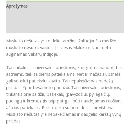
Aprašymas
Papildoma informacija
Atsiliepimai (0)
Muskato riešutas yra didelio, amžinai žaliuojančio medžio,
muskato riešuto, vaisius.
Jis kilęs iš Maluku ir šiuo metu
auginamas Vakarų Indijoje.
Tai unikalus ir universalus prieskonis, kurį galima naudoti tiek
aštriems, tiek saldiems patiekalams.
Net ir mažas žiupsnelis
gali suteikti patiekalui savito.
Tai nepakeičiamas padažų
priedas.
Ypač bešamelio padažui.
Tai universalus prieskonis,
tinkantis prie saldžių patiekalų (pavyzdžiui, pyragaičių,
pudingų ir kremų).
Jis taip pat gali būti naudojamas ruošiant
aštrius patiekalus.
Puikiai dera su pomidorais ar vištiena.
M
uskato riešutas yra nepakeičiamas ir daugelio karštų vynų
priedas.