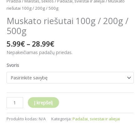
Pradžia
/
Maistas, sėklos
/
Padažai, sviestai ir aliejai
/ Muskato
riešutai 100g / 200g / 500g
Muskato riešutai 100g / 200g /
500g
5.99
€
–
28.99
€
Nepakeičiamas padažų priedas.
Svoris
Į krepšelį
Produkto kodas:
N/A
Kategorija:
Padažai, sviestai ir aliejai