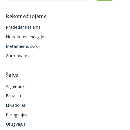
k
o
Rekomeduojame
t
Pradedantiesiems
i
Norintiems energijos
:
Metantiems svorį
Gurmanams
Šalys
Argentina
Brazilija
Ekvadoras
Paragvajus
Urugvajus