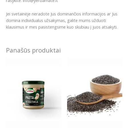
rašykite: info@yerbamate.lt
Jei svetainėje neradote Jus dominančios informacijos ar Jus
domina individualus užsakymas, galite mums užduoti
klausimus ir mes pasistengsime kuo skubiau į juos atsakyti.
Panašūs produktai
Price
This
range:
product
6.99€
has
through
18.99€
multiple
variants.
The
options
may
be
chosen
on