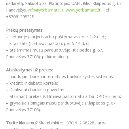
uždarytą. Pakuotojas. Platintojas: UAB „Rilis“ Klaipėdos g. 67
Panevėžys.
info@yerbamate.lt
,
www.yerbamate.lt
, Tel:
+37061298228
Prekių pristatymas:
– Lietuvoje (kurjeris arba paštomatas): per 1-2 d. d.;
– kitas šalis (Lietuvos paštas): per 5-14 d. d.;
– atsiėmimas mūsų parduotuvėje (Klaipėdos g. 67,
Panevėžys 37106): pirkimo dieną.
Atsiskaitymas už prekes:
– naudojant banko internetinės bankininkystės sistemas;
– kredito ir debeto kortele;
– išankstiniu bankiniu pavedimu;
– atsiimant prekes Iš Omniva paštomato arba DPD kurjerio;
– grynaisiais pinigais mūsų parduotuvėje (Klaipėdos g. 67,
Panevėžys 37106).
Turite klausimų?
Skambinkite: +370 612 98228 , arba