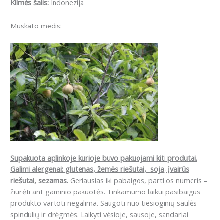
Kilmės šalis:
Indonezija
Muskato medis:
Supakuota aplinkoje kurioje buvo pakuojami kiti produtai.
Galimi alergenai: g
lutenas, žemės riešutai, soja, įvairūs
riešutai, sezamas.
Geriausias iki pabaigos, partijos numeris –
žiūrėti ant gaminio pakuotės. Tinkamumo laikui pasibaigus
produkto vartoti negalima. Saugoti nuo tiesioginių saulės
spindulių ir drėgmės. Laikyti vėsioje, sausoje, sandariai