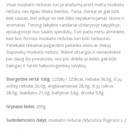
Visas muskato riešutas turi pranašumą prieš maltą muskato
riešutą, nes ilgiau išlieka šviežias.
Tiesa, išorėje jis gali būti
kiek sausas, bet viduje vis tiek išliks nepakartojamas skonis ir
aromatas.
Tiesiog laikykite sandariai uždarytoje talpykloje,
apsaugotoje nuo saulės spindulių.
Tuo pačiu metu atminkite,
kad šios formos muskato riešutas turi būti tarkuotas.
Patiekalui tinkamai pagardinti pakanka vieno ar dviejų
žiupsnelių muskato riešuto.
Būkite atsargūs ir nenaudokite
per daug šio prieskonio, nes per didelis jo kiekis gali būti
žalingas ir turėti haliucinogeninių savybių.
Energetinė vertė 100g
: 2200kj / 525kcal, riebalai 36,0g, iš jų
sotieji riebalai 26,0g, angliavandeniai 28,0g, iš jų cukrus
28,0g, skaidulos 21,0g, baltymai 5,8g, druska 5,8g.
Grynasis kiekis
: 200g
Sudedamosios dalys:
muskato riešutai
(Myristica fragrans L.)