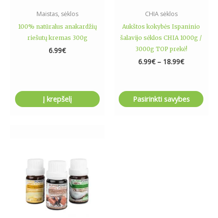
the
Maistas, sėklos
CHIA sėklos
product
100% natūralus anakardžių
Aukštos kokybės Ispaninio
page
riešutų kremas 300g
šalavijo sėklos CHIA 1000g /
3000g TOP prekė!
6.99
€
6.99
€
–
18.99
€
Į krepšelį
Pasirinkti savybes
This
product
has
multiple
variants.
The
options
may