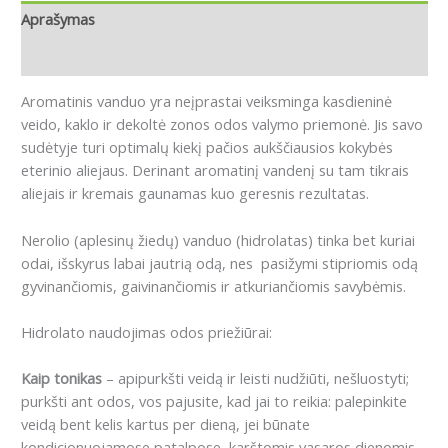
Aprašymas
Atsiliepimai (0)
Aromatinis vanduo yra neįprastai veiksminga kasdieninė
veido, kaklo ir dekoltė zonos odos valymo priemonė. Jis savo
sudėtyje turi optimalų kiekį pačios aukščiausios kokybės
eterinio aliejaus. Derinant aromatinį vandenį su tam tikrais
aliejais ir kremais gaunamas kuo geresnis rezultatas.
Nerolio (aplesinų žiedų) vanduo (hidrolatas) tinka bet kuriai
odai, išskyrus labai jautrią odą, nes pasižymi stipriomis odą
gyvinančiomis, gaivinančiomis ir atkuriančiomis savybėmis.
Hidrolato naudojimas odos priežiūrai:
Kaip tonikas
– apipurkšti veidą ir leisti nudžiūti, nešluostyti;
purkšti ant odos, vos pajusite, kad jai to reikia: palepinkite
veidą bent kelis kartus per dieną, jei būnate
kondicionuojamose patalpose, karštomis vasaros dienomis,