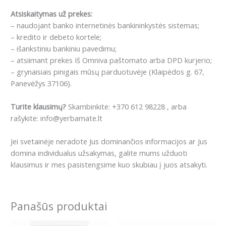
Atsiskaitymas už prekes:
– naudojant banko internetinės bankininkystės sistemas;
– kredito ir debeto kortele;
– išankstiniu bankiniu pavedimu;
– atsiimant prekes Iš Omniva paštomato arba DPD kurjerio;
– grynaisiais pinigais mūsų parduotuvėje (Klaipėdos g. 67,
Panevėžys 37106).
Turite klausimų?
Skambinkite: +370 612 98228 , arba
rašykite: info@yerbamate.lt
Jei svetainėje neradote Jus dominančios informacijos ar Jus
domina individualus užsakymas, galite mums užduoti
klausimus ir mes pasistengsime kuo skubiau į juos atsakyti.
Panašūs produktai