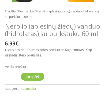
Pradžia
/
Kosmetika
/ Nerolio (aplesinų žiedų) vanduo (hidrolatas)
su purkštuku 60 ml
Nerolio (aplesinų žiedų) vanduo
(hidrolatas) su purkštuku 60 ml
6.99
€
Hidrolato naudojimas odos priežiūrai:
Kaip tonikas
.
Kaip
drėkiklis
.
Kaip prausiklis
.
Veido priežiūra.
Į krepšelį
Kategorija:
Kosmetika