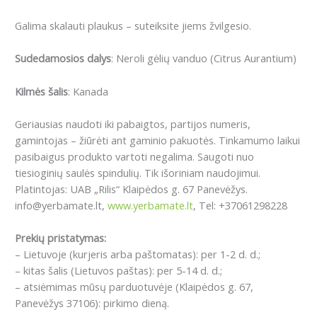
Galima skalauti plaukus – suteiksite jiems žvilgesio.
Sudedamosios dalys
:
Neroli gėlių vanduo
(Citrus Aurantium)
Kilmės šalis
: Kanada
Geriausias naudoti iki pabaigtos, partijos numeris,
gamintojas – žiūrėti ant gaminio pakuotės. Tinkamumo laikui
pasibaigus produkto vartoti negalima. Saugoti nuo
tiesioginių saulės spindulių. Tik išoriniam naudojimui.
Platintojas: UAB „Rilis“ Klaipėdos g. 67 Panevėžys.
info@yerbamate.lt,
www.yerbamate.lt
, Tel: +37061298228
Prekių pristatymas:
– Lietuvoje (kurjeris arba paštomatas): per 1-2 d. d.;
– kitas šalis (Lietuvos paštas): per 5-14 d. d.;
– atsiėmimas mūsų parduotuvėje (Klaipėdos g. 67,
Panevėžys 37106): pirkimo dieną.