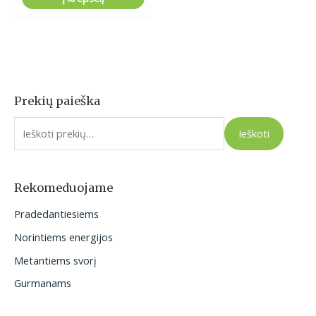
Prekių paieška
I
e
Ieškoti
š
k
o
Rekomeduojame
t
Pradedantiesiems
i
Norintiems energijos
:
Metantiems svorį
Gurmanams