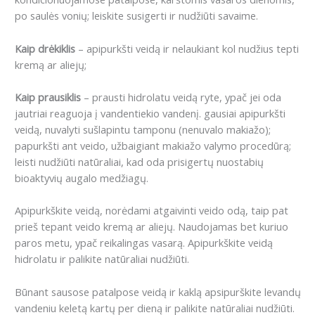
po saulės vonių; leiskite susigerti ir nudžiūti savaime.
Kaip drėkiklis
– apipurkšti veidą ir nelaukiant kol nudžius tepti
kremą ar aliejų;
Kaip prausiklis
– prausti hidrolatu veidą ryte, ypač jei oda
jautriai reaguoja į vandentiekio vandenį. gausiai apipurkšti
veidą, nuvalyti sušlapintu tamponu (nenuvalo makiažo);
papurkšti ant veido, užbaigiant makiažo valymo procedūrą;
leisti nudžiūti natūraliai, kad oda prisigertų nuostabių
bioaktyvių augalo medžiagų.
Apipurkškite veidą, norėdami atgaivinti veido odą, taip pat
prieš tepant veido kremą ar aliejų. Naudojamas bet kuriuo
paros metu, ypač reikalingas vasarą. Apipurkškite veidą
hidrolatu ir palikite natūraliai nudžiūti.
Būnant sausose patalpose veidą ir kaklą apsipurškite levandų
vandeniu keletą kartų per dieną ir palikite natūraliai nudžiūti.