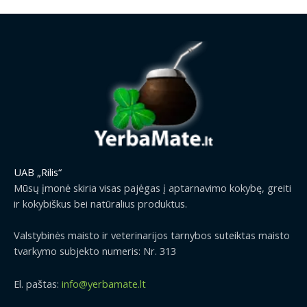
UAB „Rilis“
Mūsų įmonė skiria visas pajėgas į aptarnavimo kokybę, greiti
ir kokybiškus bei natūralius produktus.
Valstybinės maisto ir veterinarijos tarnybos suteiktas maisto
tvarkymo subjekto numeris: Nr. 313
El. paštas:
info@yerbamate.lt