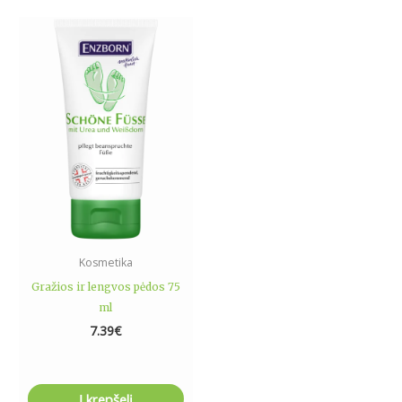
Kosmetika
Gražios ir lengvos pėdos 75
ml
7.39
€
Į krepšelį