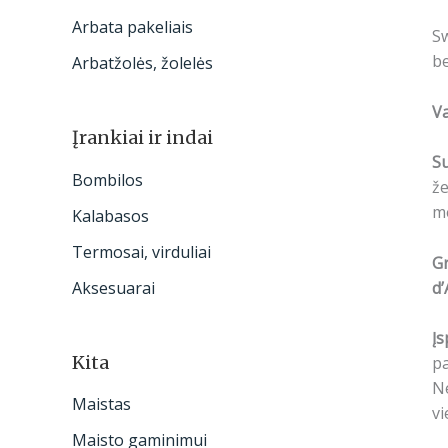
Arbata pakeliais
Sw
be
Arbatžolės, žolelės
V
Įrankiai ir indai
S
Bombilos
že
me
Kalabasos
Termosai, virduliai
Gr
d’
Aksesuarai
Įs
Kita
pa
Ne
Maistas
vi
Maisto gaminimui