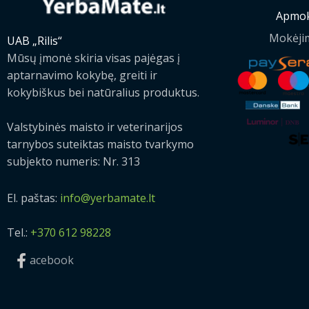
Apmok
Mokėji
UAB „Rilis“
Mūsų įmonė skiria visas pajėgas į
aptarnavimo kokybę, greiti ir
kokybiškus bei natūralius produktus.
Valstybinės maisto ir veterinarijos
tarnybos suteiktas maisto tvarkymo
subjekto numeris: Nr. 313
El. paštas:
info@yerbamate.lt
Tel.:
+370 612 98228
acebook