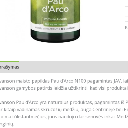
K
prašymas
Atsiliepimai (0)
anson maisto papildas Pau d’Arco N100 pagamintas JAV, lai
anson gamybos patirtis leidžia užtikrinti, kad visi produktai
anson Pau d’Arco yra natūralus produktas, pagamintas iš Pe
r kitaip vadinamas skruzdžių medžiu, auga Centrinėje bei Pi
noma tūkstantmečius, juos naudojo dar senovės inkai. Medžio
nginių.