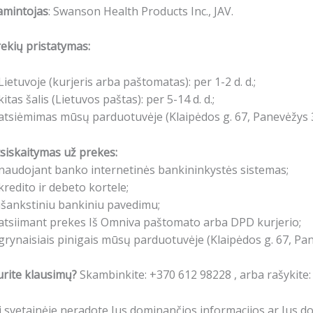
amintojas
: Swanson Health Products Inc., JAV.
ekių pristatymas:
Lietuvoje (kurjeris arba paštomatas): per 1-2 d. d.;
kitas šalis (Lietuvos paštas): per 5-14 d. d.;
atsiėmimas mūsų parduotuvėje (Klaipėdos g. 67, Panevėžys 3
siskaitymas už prekes:
naudojant banko internetinės bankininkystės sistemas;
kredito ir debeto kortele;
išankstiniu bankiniu pavedimu;
atsiimant prekes Iš Omniva paštomato arba DPD kurjerio;
grynaisiais pinigais mūsų parduotuvėje (Klaipėdos g. 67, Pa
rite klausimų?
Skambinkite: +370 612 98228 , arba rašykite
i svetainėje neradote Jus dominančios informacijos ar Jus 