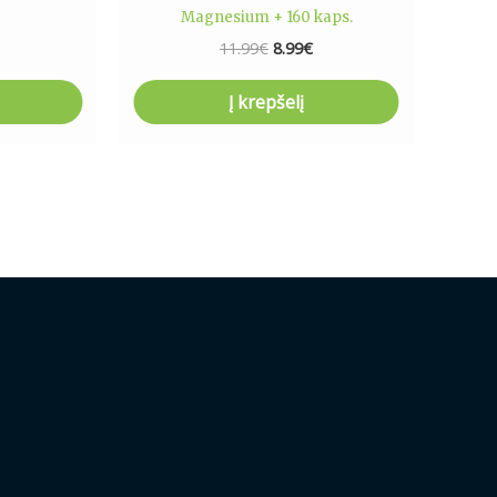
Magnesium + 160 kaps.
11.99
€
8.99
€
Į krepšelį