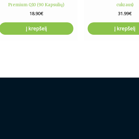
Premium Q10 (90 Kapsulių)
cukraus)
18.90
€
31.99
€
Į krepšelį
Į krepšelį