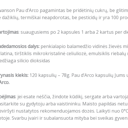
anson Pau d’Arco pagamintas be pridėtinių cukrų, be glitim
 dažiklių, termiškai neapdorotas, be pesticidų ir yra 100 pr
artojimas
: suaugusiems po 2 kapsules 1 arba 2 kartus per d
udedamosios dalys:
penkialapio balamedžio vidinės žievės mil
latina, tirštiklis mikrokristalinė celiuliozė, emulsiklis rieb
džiaga silicio dioksidas
ynasis kiekis:
120 kapsulių – 78g. Pau d’Arco kapsulių Jums 
Arco.
pėjimas
: jei esate nėščia, žindote kūdikį, sergate arba varto
sitarkite su gydytoju arba vaistininku. Maisto papildas netu
viršyti nustatytos rekomenduojamos dozės. Laikyti nuo 0°C
etoje. Svarbu įvairi ir subalansuota mityba bei sveikas gyven