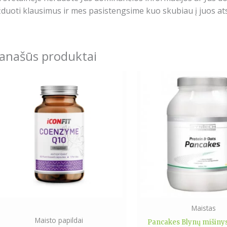
duoti klausimus ir mes pasistengsime kuo skubiau į juos ats
anašūs produktai
Maistas
Maisto papildai
Pancakes Blynų mišiny