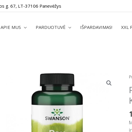
os g. 67, LT-37106 Panevėžys
APIE MUS
PARDUOTUVĖ
IŠPARDAVIMAS!
XXL 
p
P
k
P
d
5
1
M
K
i