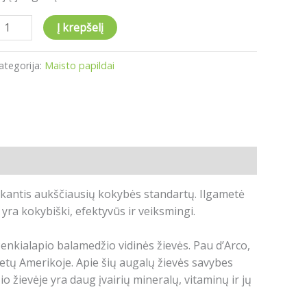
Į krepšelį
ategorija:
Maisto papildai
kantis aukščiausių kokybės standartų. Ilgametė
 yra kokybiški, efektyvūs ir veiksmingi.
nkialapio balamedžio vidinės žievės. Pau d’Arco,
etų Amerikoje. Apie šių augalų žievės savybes
 žievėje yra daug įvairių mineralų, vitaminų ir jų