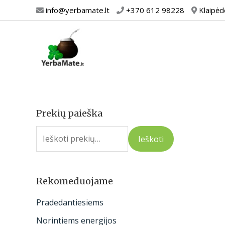
Pereiti
info@yerbamate.lt
+370 612 98228
Klaipėd
prie
turinio
Prekių paieška
I
e
Ieškoti
š
k
o
Rekomeduojame
t
Pradedantiesiems
i
Norintiems energijos