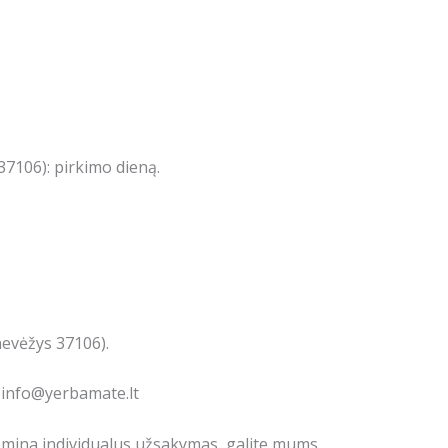
7106): pirkimo dieną.
nevėžys 37106).
: info@yerbamate.lt
domina individualus užsakymas, galite mums