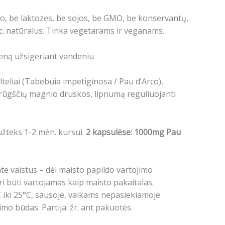
o, be laktozės, be sojos, be GMO, be konservantų,
oc. natūralus. Tinka vegetarams ir veganams.
ieną užsigeriant vandeniu
teliai (Tabebuia impetiginosa / Pau d’Arco),
alų rūgščių magnio druskos, lipnumą reguliuojanti
užteks 1-2 mėn. kursui.
2 kapsulėse: 1000mg Pau
jate vaistus – dėl maisto papildo vartojimo
ri būti vartojamas kaip maisto pakaitalas.
 iki 25°C, sausoje, vaikams nepasiekiamoje
imo būdas. Partija: žr. ant pakuotės.