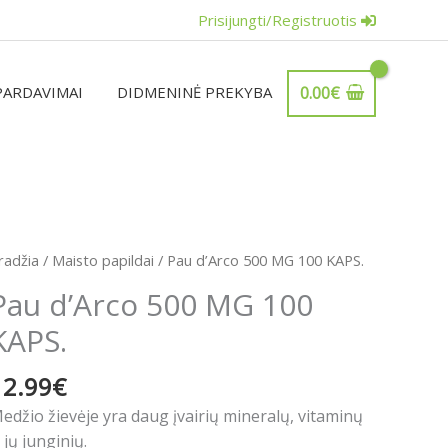
Prisijungti/Registruotis
PARDAVIMAI
DIDMENINĖ PREKYBA
0.00
€
rodukto
radžia
/
Maisto papildai
/ Pau d’Arco 500 MG 100 KAPS.
iekis:
Pau d’Arco 500 MG 100
au
KAPS.
'Arco
00
12.99
€
MG
00
edžio žievėje yra daug įvairių mineralų, vitaminų
APS.
r jų junginių.