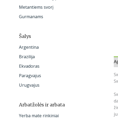
:
Metantiems svorį
Gurmanams
Šalys
Argentina
Brazilija
A
Ekvadoras
Sw
Paragvajus
Sw
Urugvajus
Sw
da
Arbatžolės ir arbata
ži
ju
Yerba mate rinkiniai