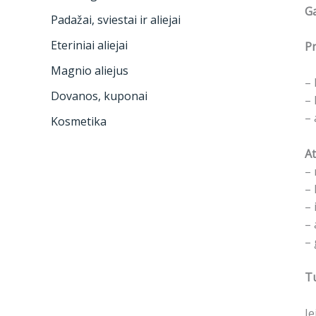
G
Padažai, sviestai ir aliejai
Eteriniai aliejai
Pr
Magnio aliejus
– 
Dovanos, kuponai
– 
– 
Kosmetika
At
– 
– 
– 
– 
– 
Tu
Je