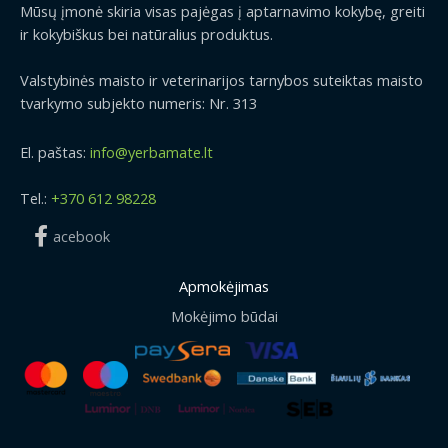
Mūsų įmonė skiria visas pajėgas į aptarnavimo kokybę, greiti
ir kokybiškus bei natūralius produktus.
Valstybinės maisto ir veterinarijos tarnybos suteiktas maisto
tvarkymo subjekto numeris: Nr. 313
El. paštas:
info@yerbamate.lt
Tel.:
+370 612 98228
acebook
Apmokėjimas
Mokėjimo būdai