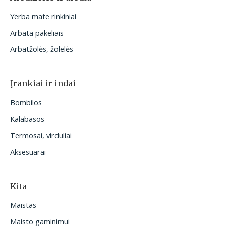
Yerba mate rinkiniai
Arbata pakeliais
Arbatžolės, žolelės
Įrankiai ir indai
Bombilos
Kalabasos
Termosai, virduliai
Aksesuarai
Kita
Maistas
Maisto gaminimui