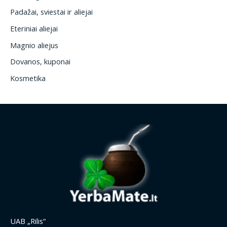
Padažai, sviestai ir aliejai
Eteriniai aliejai
Magnio aliejus
Dovanos, kuponai
Kosmetika
UAB „Rilis“