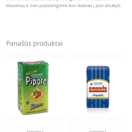
klausimus ir mes pasistengsime kuo skubiau į juos atsakyti.
Panašūs produktai
Price
This
range:
product
8.99€
has
through
16.79€
multiple
variants.
The
options
may
be
chosen
on
the
Argentina
Argentina