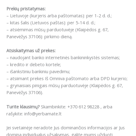
Prekių pristatymas:
– Lietuvoje (kurjeris arba paštomatas): per 1-2 d. d.;
– kitas šalis (Lietuvos paštas): per 5-14 d. d.;
– atsiėmimas mūsų parduotuvėje (Klaipėdos g. 67,
Panevėžys 37106): pirkimo dieną.
Atsiskaitymas už prekes:
– naudojant banko internetinės bankininkystės sistemas;
– kredito ir debeto kortele;
– išankstiniu bankiniu pavedimu;
– atsiimant prekes Iš Omniva paštomato arba DPD kurjerio;
– grynaisiais pinigais mūsų parduotuvėje (Klaipėdos g. 67,
Panevėžys 37106).
Turite klausimų?
Skambinkite: +370 612 98228 , arba
rašykite: info@yerbamate.lt
Jei svetainėje neradote Jus dominančios informacijos ar Jus
domina individualus užsakymas, galite mums užduoti