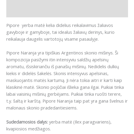
Papildoma informacija
Atsiliepimai (0)
Pipore yerba matė kelia didelius reikalavimus žaliavos
gavyboje ir gamyboje, tai idealus žaliavų derinys, kurio
reikalauja daugelis vartotojų visame pasaulyje.
Pipore Naranja yra tipiškas Argentinos skonio mišinys. Ši
kompozicija pasižymi itin intensyviu saldžių apelsinų
aromatu, išsiskiriančiu iš panašių mišinių. Nedidelis dulkių
kiekis ir didelės šakelės. Skonis intensyvus apelsinas,
maskuojantis matės kartumą. Ji nėra tokia aitri ir karti kaip
klasikinė matė. Skonio pojūčiai išlieka gana ilgai. Puikiai tinka
labai vaisinių mišinių gerbėjams. Puikiai tinka ruošti terere,
t.y. šaltą ir karštą. Pipore Naranja taip pat yra gana švelnus ir
malonaus skonio pradedantiesiems.
Sudedamosios dalys:
yerba matė (Ilex paragvariens),
kvapiosios medžiagos.