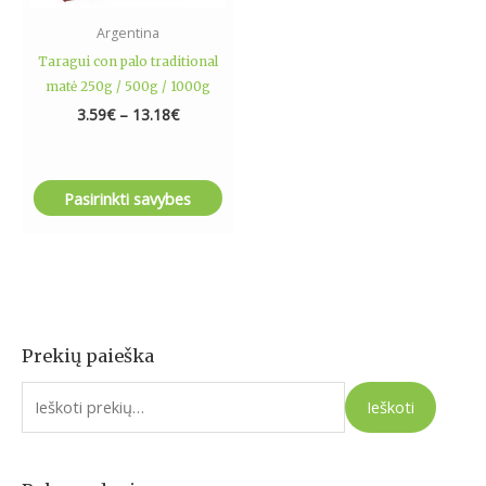
the
Argentina
product
Taragui con palo traditional
page
matė 250g / 500g / 1000g
3.59
€
–
13.18
€
Pasirinkti savybes
Prekių paieška
I
e
Ieškoti
š
k
o