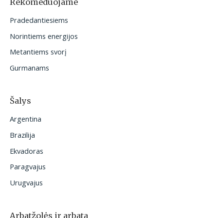
Rekomeduojame
t
Pradedantiesiems
i
Norintiems energijos
:
Metantiems svorį
Gurmanams
Šalys
Argentina
Brazilija
Ekvadoras
Paragvajus
Urugvajus
Arbatžolės ir arbata