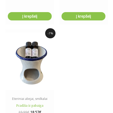
Į krepšelį
Į krepšelį
Original
Current
-7%
price
price
was:
is:
19.99€.
18.57€.
Eteriniai aliejai, smilkalai
Pradžia ir pabaiga
19.99
€
18.57
€