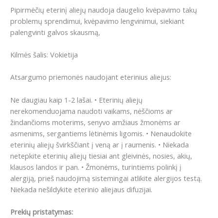
Pipirmėčių eterinį aliejų naudoja daugelio kvėpavimo takų
problemų sprendimui, kvėpavimo lengvinimui, siekiant
palengvinti galvos skausmą,
Kilmės šalis: Vokietija
Atsargumo priemonės naudojant eterinius aliejus:
Ne daugiau kaip 1-2 lašai.
• Eterinių aliejų
nerekomenduojama naudoti vaikams, nėščioms ar
žindančioms moterims, senyvo amžiaus žmonėms ar
asmenims, sergantiems lėtinėmis ligomis.
• Nenaudokite
eterinių aliejų švirkščiant į veną ar į raumenis.
• Niekada
netepkite eterinių aliejų tiesiai ant gleivinės, nosies, akių,
klausos landos ir pan.
• Žmonėms, turintiems polinkį į
alergiją, prieš naudojimą sistemingai atlikite alergijos testą.
Niekada nešildykite eterinio aliejaus difuzijai.
Prekių pristatymas: