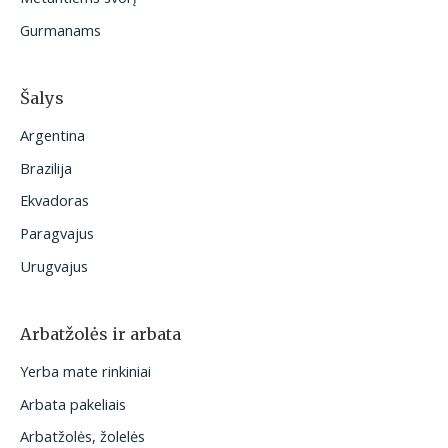
Gurmanams
Šalys
Argentina
Brazilija
Ekvadoras
Paragvajus
Urugvajus
Arbatžolės ir arbata
Yerba mate rinkiniai
Arbata pakeliais
Arbatžolės, žolelės