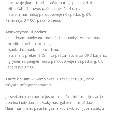
– Lietuvoje (kurjeris arba paštomatas): per 1-2 d. d.;
– kitas šalis (Lietuvos paštas): per 5-14 d. d.;
– atsiėmimas mūsų parduotuvėje (Klaipėdos g. 67,
Panevėžys 37106): pirkimo dieną.
Atsiskaitymas už prekes:
– naudojant banko internetinės bankininkystės sistemas;
– kredito ir debeto kortele;
– išankstiniu bankiniu pavedimu;
– atsiimant prekes Iš Omniva paštomato arba DPD kurjerio;
– grynaisiais pinigais mūsų parduotuvėje (Klaipėdos g. 67,
Panevėžys 37106).
Turite klausimų?
Skambinkite: +370 612 98228 , arba
rašykite: info@yerbamate.lt
Jei svetainėje neradote Jus dominančios informacijos ar Jus
domina individualus užsakymas, galite mums užduoti
klausimus ir mes pasistengsime kuo skubiau į juos atsakyti.