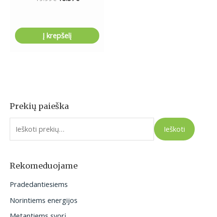
Į krepšelį
Prekių paieška
I
e
Ieškoti
š
k
o
Rekomeduojame
t
Pradedantiesiems
i
Norintiems energijos
:
Metantiems svorį