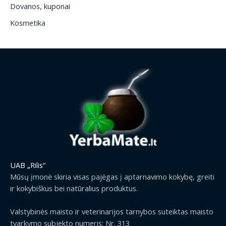
Dovanos, kuponai
Kosmetika
UAB „Rilis“
Mūsų įmonė skiria visas pajėgas į aptarnavimo kokybę, greiti
ir kokybiškus bei natūralius produktus.
Valstybinės maisto ir veterinarijos tarnybos suteiktas maisto
tvarkymo subjekto numeris: Nr. 313