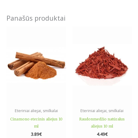
Panašūs produktai
Eteriniai aliejai, smilkalai
Eteriniai aliejai, smilkalai
Cinamono eterinis aliejus 10
Raudonmedžio natūralus
ml
aliejus 10 ml
3.89
€
4.49
€