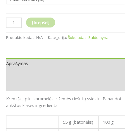
Į krepšelį
Produkto kodas:
N/A
Kategorija:
Šokoladas. Saldumynai
Aprašymas
Papildoma informacija
Atsiliepimai (0)
Kremiški, pilni karamelės ir žemės riešutų sviestu. Panaudoti
aukštos klasės ingredientai.
55 g (batonėlis)
100 g