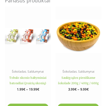
Panašūs produktai
Price
Price
This
This
range:
range:
product
product
1.99€
3.99€
has
has
through
through
19.99€
9.99€
multiple
multiple
variants.
variants.
The
The
options
options
may
may
be
be
chosen
chosen
on
on
the
the
Šokoladas. Saldumynai
Šokoladas. Saldumynai
product
product
Tobulo skonio baltyminiai
Saulėgrąžos pieniškame
page
page
batonėliai (įvairių skonių)
šokolade 200g / 400g / 600g
1.99
€
–
19.99
€
3.99
€
–
9.99
€