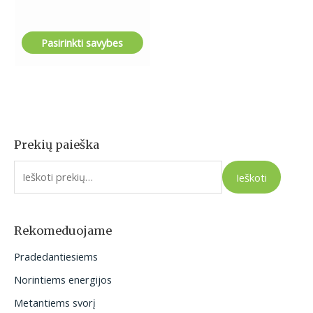
Pasirinkti savybes
Prekių paieška
I
e
Ieškoti
š
k
o
Rekomeduojame
t
Pradedantiesiems
i
Norintiems energijos
:
Metantiems svorį