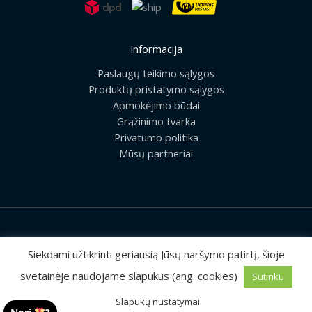
Informacija
Paslaugų teikimo sąlygos
Produktų pristatymo sąlygos
Apmokėjimo būdai
Grąžinimo tvarka
Privatumo politika
Mūsų partneriai
2026 © Visos teisės saugomos | UAB „Rilis“
Siekdami užtikrinti geriausią Jūsų naršymo patirtį, šioje
svetainėje naudojame slapukus (ang. cookies)
Sutinku
Sprendimas:
MEDIAERN
Slapukų nustatymai