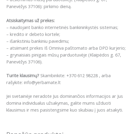
Panevėžys 37106): pirkimo dieną.
Atsiskaitymas už prekes:
– naudojant banko internetinės bankininkystės sistemas;
– kredito ir debeto kortele;
– išankstiniu bankiniu pavedimu;
– atsiimant prekes Iš Omniva paštomato arba DPD kurjerio;
– grynaisiais pinigais mūsų parduotuvėje (Klaipėdos g. 67,
Panevėžys 37106).
Turite klausimų?
Skambinkite: +370 612 98228 , arba
rašykite: info@yerbamate.lt
Jei svetainėje neradote Jus dominančios informacijos ar Jus
domina individualus užsakymas, galite mums užduoti
klausimus ir mes pasistengsime kuo skubiau į juos atsakyti.