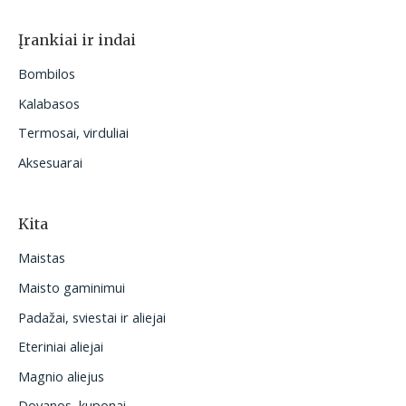
Įrankiai ir indai
Bombilos
Kalabasos
Termosai, virduliai
Aksesuarai
Kita
Maistas
Maisto gaminimui
Padažai, sviestai ir aliejai
Eteriniai aliejai
Magnio aliejus
Dovanos, kuponai