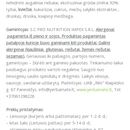
nehidrinti augaliniai riebalai, ekstruziniai grūdai (miltai 92%:
ryžiai,
kviečiai
, kukurūzai, cukrus, miežių salyklo ekstraktas ,
druska), druska, kvapioji medžiaga.
Gamintojas
: S.C PRO NUTRITION IMPEX S.R.L.
Alergenai:
pagaminta iš pieno ir sojos. Produktas pagamintas
patalpoje kurioje buvo gaminami kiti produktai. Galimi
alergenai (kiaušiniai, gliutenas, riešutai, žemės riešutai,
sezamas)
.
Geriausias iki pabaigos, partijos numeris,
gamintojas – žiūrėti ant gaminio pakuotės. Tinkamumo laikui
pasibaigus produkto vartoti negalima. Saugoti nuo
tiesioginių saulės spindulių ir drėgmės. Laikyti vėsioje,
sausoje, sandariai uždarytą. Platintojas: UAB „Rilis“ Klaipėdos
g. 67 Panevėžys. info@yerbamate.lt,
www.yerbamate.lt
, Tel:
+37061298228
Prekių pristatymas:
– Lietuvoje (kurjeris arba paštomatas): per 1-2 d. d.;
– kitas šalis (Lietuvos paštas): per 5-14 d. d.;
– atsiėmimas mūsų parduotuvėje (Klaipėdos g. 67,