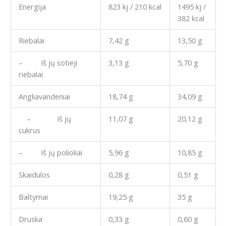
Energija
823 kj / 210 kcal
1495 kj /
382 kcal
Riebalai
7,42 g
13,50 g
– Iš jų sotieji
3,13 g
5,70 g
riebalai
Angliavandeniai
18,74 g
34,09 g
– Iš jų
11,07 g
20,12 g
cukrus
– Iš jų polioliai
5,96 g
10,85 g
Skaidulos
0,28 g
0,51 g
Baltymai
19,25 g
35 g
Druska
0,33 g
0,60 g