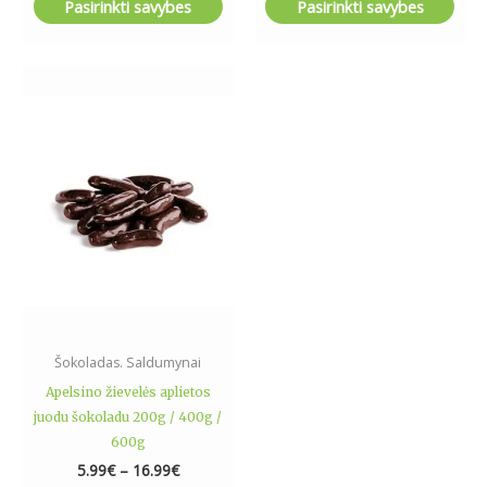
Pasirinkti savybes
Pasirinkti savybes
Price
This
range:
product
5.99€
has
through
16.99€
multiple
variants.
The
options
may
be
chosen
on
the
Šokoladas. Saldumynai
product
Apelsino žievelės aplietos
page
juodu šokoladu 200g / 400g /
600g
5.99
€
–
16.99
€