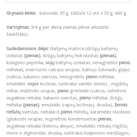
Grynasis kiekis
: : batonėlis 55 g. Dėžutė 12 vnt x 55 g. 660 g
Vartojimas:
3/4 g per dieną (vienas pilnas arbatinis
šaukštelis).
Sudedamosios dalys:
B
altymų matrica (išrūgų baltymų
izoliatas
(pienas)
, išrūgų baltymų hidrolizatas
(pienas)
,
kolageno peptidai,
sojų
baltymų izoliatas, nenugriebto
pieno
milteliai), invertuoto cukraus sirupas, baltojo šokolado glajus
(cukrus, kakavos sviestas, nenugriebto
pieno
milteliai,
emulsiklis:
sojos
lecitinas, natūralus vanilės skonis) , migdolų
miltai, maltitolio sirupas,
pieno
grietinėlė (cukrus, nehidrinti
augaliniai riebalai, kakavos sviestas,
pieno
milteliai, išrūgų
milteliai
(pienas)
, emulsiklis (rapsų lecitinas), druska),
žemės
riešutų
sviestas, riebalai iš
pieno
miltelių, karamelės sluoksnis
(gliukozės sirupas, nugriebtas kondensuotas
pienas
,
augaliniai riebalai (kokosų aliejus), emulsiklis: riebalų rūgščių
mono ir digliceridai, druska, natūralus kvapiosios medžiagos,