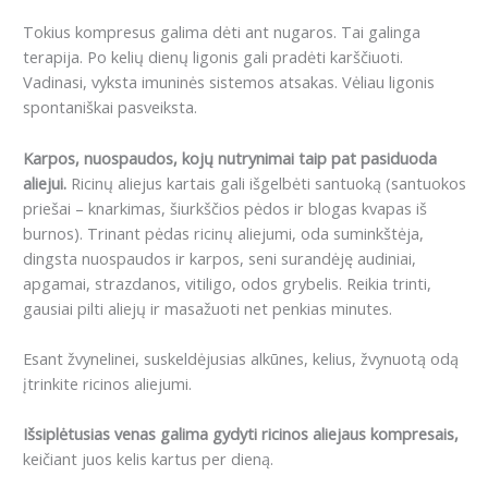
Tokius kompresus galima dėti ant nugaros. Tai galinga
terapija. Po kelių dienų ligonis gali pradėti karščiuoti.
Vadinasi, vyksta imuninės sistemos atsakas. Vėliau ligonis
spontaniškai pasveiksta.
Karpos, nuospaudos, kojų nutrynimai taip pat pasiduoda
aliejui.
Ricinų aliejus kartais gali išgelbėti santuoką (santuokos
priešai – knarkimas, šiurkščios pėdos ir blogas kvapas iš
burnos). Trinant pėdas ricinų aliejumi, oda suminkštėja,
dingsta nuospaudos ir karpos, seni surandėję audiniai,
apgamai, strazdanos, vitiligo, odos grybelis. Reikia trinti,
gausiai pilti aliejų ir masažuoti net penkias minutes.
Esant žvynelinei, suskeldėjusias alkūnes, kelius, žvynuotą odą
įtrinkite ricinos aliejumi.
Išsiplėtusias venas galima gydyti ricinos aliejaus kompresais,
keičiant juos kelis kartus per dieną.