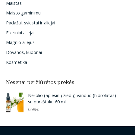
Maistas
Maisto gaminimui
Padažai, sviestai ir aliejai
Eteriniai aliejai
Magnio aliejus
Dovanos, kuponai
Kosmetika
Nesenai peržiūrėtos prekės
Nerolio (aplesinų žiedų) vanduo (hidrolatas)
su purkštuku 60 ml
6.99
€