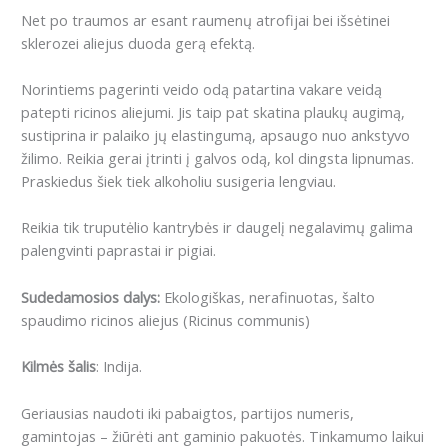
Net po traumos ar esant raumenų atrofijai bei išsėtinei
sklerozei aliejus duoda gerą efektą.
Norintiems pagerinti veido odą patartina vakare veidą
patepti ricinos aliejumi. Jis taip pat skatina plaukų augimą,
sustiprina ir palaiko jų elastingumą, apsaugo nuo ankstyvo
žilimo. Reikia gerai įtrinti į galvos odą, kol dingsta lipnumas.
Praskiedus šiek tiek alkoholiu susigeria lengviau.
Reikia tik truputėlio kantrybės ir daugelį negalavimų galima
palengvinti paprastai ir pigiai.
Sudedamosios dalys
:
Ekologiškas, nerafinuotas, šalto
spaudimo ricinos aliejus (
Ricinus communis)
Kilmės šalis
: Indija.
Geriausias naudoti iki pabaigtos, partijos numeris,
gamintojas – žiūrėti ant gaminio pakuotės. Tinkamumo laikui