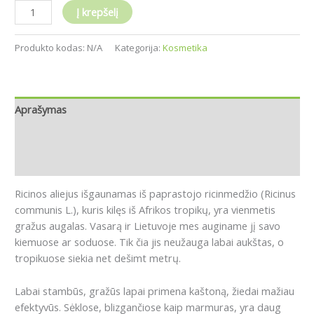
Į krepšelį
Produkto kodas:
N/A
Kategorija:
Kosmetika
Aprašymas
Papildoma informacija
Atsiliepimai (0)
Ricinos aliejus išgaunamas iš paprastojo ricinmedžio (Ricinus
communis L.), kuris kilęs iš Afrikos tropikų, yra vienmetis
gražus augalas. Vasarą ir Lietuvoje mes auginame jį savo
kiemuose ar soduose. Tik čia jis neužauga labai aukštas, o
tropikuose siekia net dešimt metrų.
Labai stambūs, gražūs lapai primena kaštoną, žiedai mažiau
efektyvūs. Sėklose, blizgančiose kaip marmuras, yra daug