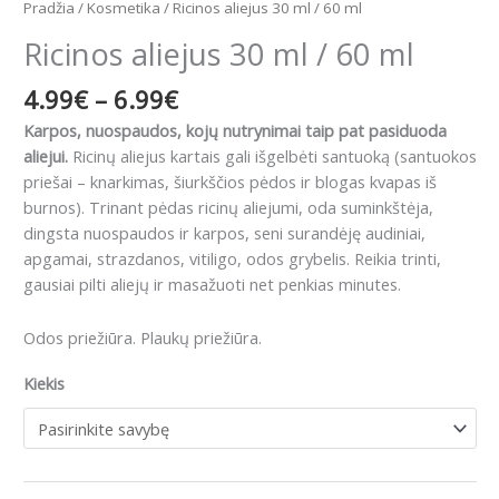
Pradžia
/
Kosmetika
/ Ricinos aliejus 30 ml / 60 ml
Ricinos aliejus 30 ml / 60 ml
4.99
€
–
6.99
€
Karpos, nuospaudos, kojų nutrynimai taip pat pasiduoda
aliejui.
Ricinų aliejus kartais gali išgelbėti santuoką (santuokos
priešai – knarkimas, šiurkščios pėdos ir blogas kvapas iš
burnos). Trinant pėdas ricinų aliejumi, oda suminkštėja,
dingsta nuospaudos ir karpos, seni surandėję audiniai,
apgamai, strazdanos, vitiligo, odos grybelis. Reikia trinti,
gausiai pilti aliejų ir masažuoti net penkias minutes.
Odos priežiūra. Plaukų priežiūra.
Kiekis