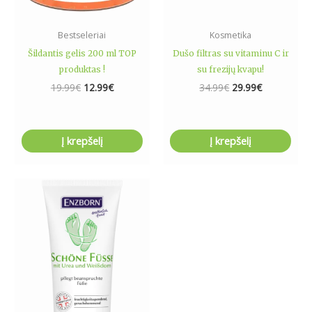
Bestseleriai
Kosmetika
Šildantis gelis 200 ml TOP
Dušo filtras su vitaminu C ir
produktas !
su frezijų kvapu!
19.99
€
12.99
€
34.99
€
29.99
€
Į krepšelį
Į krepšelį