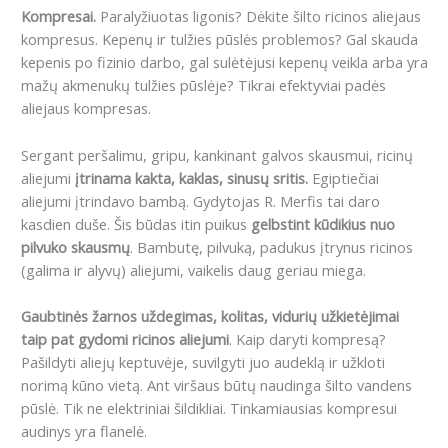
Kompresai.
Paralyžiuotas ligonis? Dėkite šilto ricinos aliejaus
kompresus. Kepenų ir tulžies pūslės problemos? Gal skauda
kepenis po fizinio darbo, gal sulėtėjusi kepenų veikla arba yra
mažų akmenukų tulžies pūslėje? Tikrai efektyviai padės
aliejaus kompresas.
Sergant peršalimu, gripu, kankinant galvos skausmui, ricinų
aliejumi
įtrinama kakta, kaklas, sinusų sritis.
Egiptiečiai
aliejumi įtrindavo bambą. Gydytojas R. Merfis tai daro
kasdien duše. Šis būdas itin puikus
gelbstint kūdikius nuo
pilvuko skausmų
. Bambutę, pilvuką, padukus įtrynus ricinos
(galima ir alyvų) aliejumi, vaikelis daug geriau miega.
Gaubtinės žarnos uždegimas, kolitas, vidurių užkietėjimai
taip pat gydomi ricinos aliejumi
. Kaip daryti kompresą?
Pašildyti aliejų keptuvėje, suvilgyti juo audeklą ir užkloti
norimą kūno vietą. Ant viršaus būtų naudinga šilto vandens
pūslė. Tik ne elektriniai šildikliai. Tinkamiausias kompresui
audinys yra flanelė.