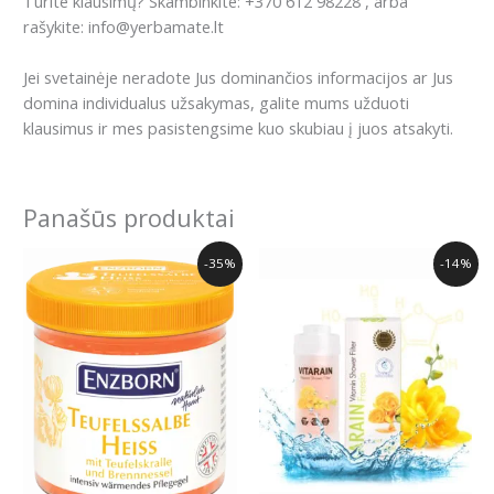
Turite klausimų? Skambinkite: +370 612 98228 , arba
rašykite: info@yerbamate.lt
Jei svetainėje neradote Jus dominančios informacijos ar Jus
domina individualus užsakymas, galite mums užduoti
klausimus ir mes pasistengsime kuo skubiau į juos atsakyti.
Panašūs produktai
Original
Current
Original
Current
-35%
-14%
price
price
price
price
was:
is:
was:
is:
19.99€.
12.99€.
34.99€.
29.99€.