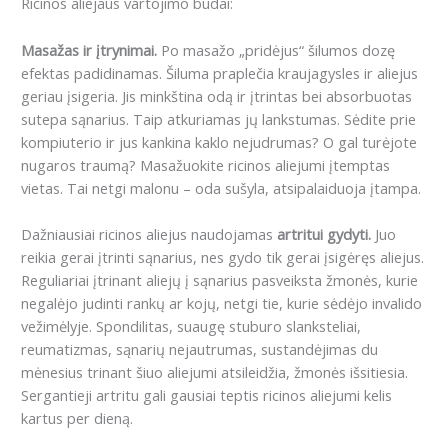
Ricinos aliejaus vartojimo būdai:
Masažas ir įtrynimai.
Po masažo „pridėjus“ šilumos dozę
efektas padidinamas. Šiluma praplečia kraujagysles ir aliejus
geriau įsigeria. Jis minkština odą ir įtrintas bei absorbuotas
sutepa sąnarius. Taip atkuriamas jų lankstumas. Sėdite prie
kompiuterio ir jus kankina kaklo nejudrumas? O gal turėjote
nugaros traumą? Masažuokite ricinos aliejumi įtemptas
vietas. Tai netgi malonu – oda sušyla, atsipalaiduoja įtampa.
Dažniausiai ricinos aliejus naudojamas
artritui gydyti.
Juo
reikia gerai įtrinti sąnarius, nes gydo tik gerai įsigėręs aliejus.
Reguliariai įtrinant aliejų į sąnarius pasveiksta žmonės, kurie
negalėjo judinti rankų ar kojų, netgi tie, kurie sėdėjo invalido
vežimėlyje. Spondilitas, suaugę stuburo slanksteliai,
reumatizmas, sąnarių nejautrumas, sustandėjimas du
mėnesius trinant šiuo aliejumi atsileidžia, žmonės išsitiesia.
Sergantieji artritu gali gausiai teptis ricinos aliejumi kelis
kartus per dieną.