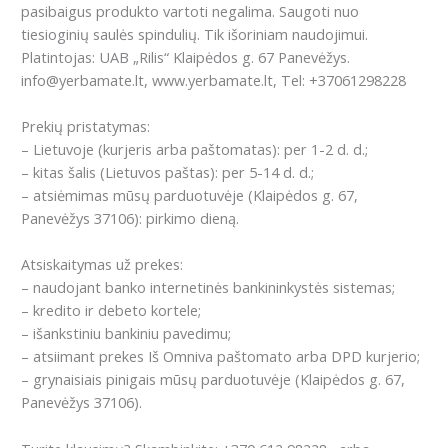
pasibaigus produkto vartoti negalima. Saugoti nuo
tiesioginių saulės spindulių. Tik išoriniam naudojimui.
Platintojas: UAB „Rilis“ Klaipėdos g. 67 Panevėžys.
info@yerbamate.lt, www.yerbamate.lt, Tel: +37061298228
Prekių pristatymas:
– Lietuvoje (kurjeris arba paštomatas): per 1-2 d. d.;
– kitas šalis (Lietuvos paštas): per 5-14 d. d.;
– atsiėmimas mūsų parduotuvėje (Klaipėdos g. 67,
Panevėžys 37106): pirkimo dieną.
Atsiskaitymas už prekes:
– naudojant banko internetinės bankininkystės sistemas;
– kredito ir debeto kortele;
– išankstiniu bankiniu pavedimu;
– atsiimant prekes Iš Omniva paštomato arba DPD kurjerio;
– grynaisiais pinigais mūsų parduotuvėje (Klaipėdos g. 67,
Panevėžys 37106).