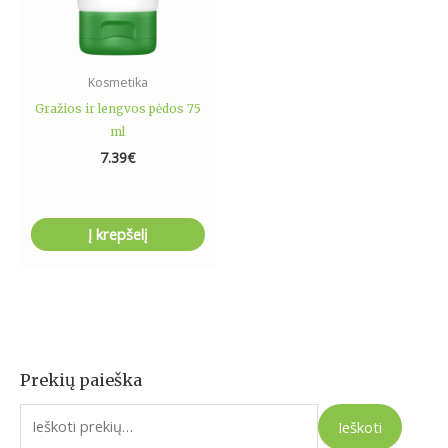
Kosmetika
Gražios ir lengvos pėdos 75
ml
7.39
€
Į krepšelį
Prekių paieška
I
e
Ieškoti
š