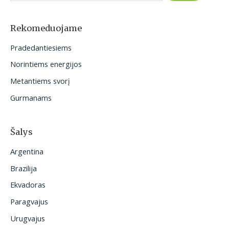
k
o
Rekomeduojame
t
Pradedantiesiems
i
Norintiems energijos
:
Metantiems svorį
Gurmanams
Šalys
Argentina
Brazilija
Ekvadoras
Paragvajus
Urugvajus