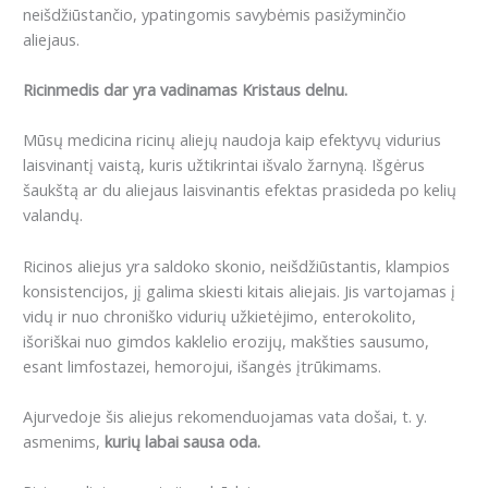
neišdžiūstančio, ypatingomis savybėmis pasižyminčio
aliejaus.
Ricinmedis dar yra vadinamas Kristaus delnu.
Mūsų medicina ricinų aliejų naudoja kaip efektyvų vidurius
laisvinantį vaistą, kuris užtikrintai išvalo žarnyną. Išgėrus
šaukštą ar du aliejaus laisvinantis efektas prasideda po kelių
valandų.
Ricinos aliejus yra saldoko skonio, neišdžiūstantis, klampios
konsistencijos, jį galima skiesti kitais aliejais. Jis vartojamas į
vidų ir nuo chroniško vidurių užkietėjimo, enterokolito,
išoriškai nuo gimdos kaklelio erozijų, makšties sausumo,
esant limfostazei, hemorojui, išangės įtrūkimams.
Ajurvedoje šis aliejus rekomenduojamas vata došai, t. y.
asmenims,
kurių labai sausa oda.