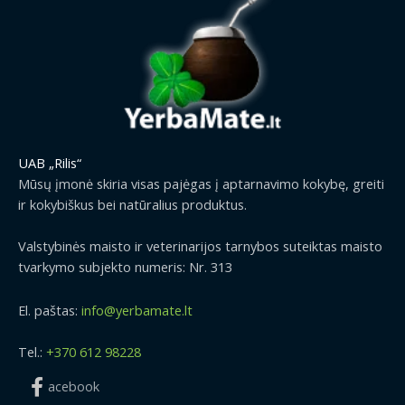
UAB „Rilis“
Mūsų įmonė skiria visas pajėgas į aptarnavimo kokybę, greiti
ir kokybiškus bei natūralius produktus.
Valstybinės maisto ir veterinarijos tarnybos suteiktas maisto
tvarkymo subjekto numeris: Nr. 313
El. paštas:
info@yerbamate.lt
Tel.:
+370 612 98228
acebook