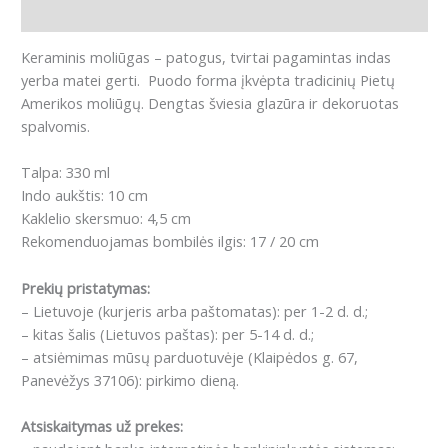
Atsiliepimai (0)
K
eraminis moliūgas – patogus, tvirtai pagamintas indas
yerba matei gerti.
Puodo forma įkvėpta tradicinių Pietų
Amerikos moliūgų
.
Dengtas šviesia glazūra ir dekoruotas
spalvomis.
Talpa: 330 ml
Indo aukštis: 10 cm
Kaklelio skersmuo: 4,5 cm
Rekomenduojamas bombilės ilgis: 17 / 20 cm
Prekių pristatymas:
– Lietuvoje (kurjeris arba paštomatas): per 1-2 d. d.;
– kitas šalis (Lietuvos paštas): per 5-14 d. d.;
– atsiėmimas mūsų parduotuvėje (Klaipėdos g. 67,
Panevėžys 37106): pirkimo dieną.
Atsiskaitymas už prekes: