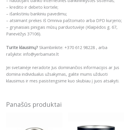
– naudojant banko internetinės bankininkystės sistemas;
– kredito ir debeto kortele;
– išankstiniu bankiniu pavedimu;
– atsiimant prekes Iš Omniva paštomato arba DPD kurjerio;
– grynaisiais pinigais mūsų parduotuvėje (Klaipėdos g. 67,
Panevėžys 37106).
Turite klausimų?
Skambinkite: +370 612 98228 , arba
rašykite: info@yerbamate.lt
Jei svetainėje neradote Jus dominančios informacijos ar Jus
domina individualus užsakymas, galite mums užduoti
klausimus ir mes pasistengsime kuo skubiau į juos atsakyti.
Panašūs produktai