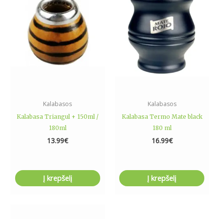
Kalabasos
Kalabasos
Kalabasa Triangul + 150ml /
Kalabasa Termo Mate black
180ml
180 ml
13.99
€
16.99
€
Į krepšelį
Į krepšelį
This