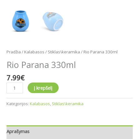
Pradžia
/
Kalabasos
/
Stiklas\keramika
/ Rio Parana 330ml
Rio Parana 330ml
7.99
€
Į krepšelį
Kategorijos:
Kalabasos
,
Stiklas\keramika
Aprašymas