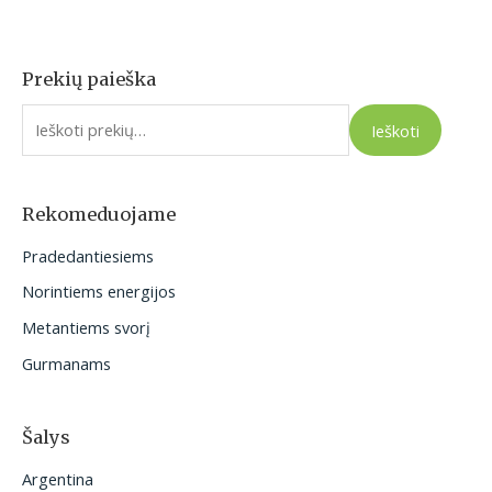
Prekių paieška
I
e
Ieškoti
š
k
o
Rekomeduojame
t
Pradedantiesiems
i
Norintiems energijos
:
Metantiems svorį
Gurmanams
Šalys
Argentina