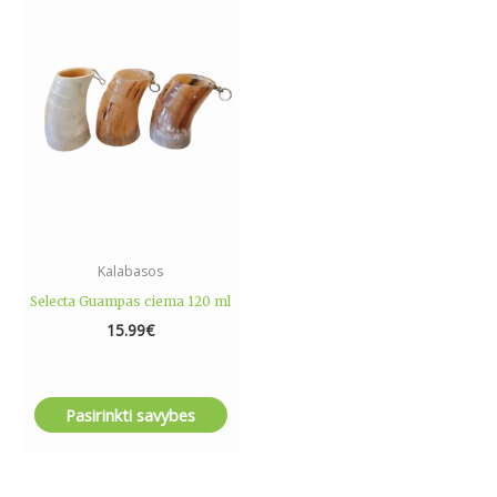
product
has
multiple
variants.
The
options
may
be
chosen
on
the
Kalabasos
product
Selecta Guampas ciema 120 ml
page
15.99
€
Pasirinkti savybes